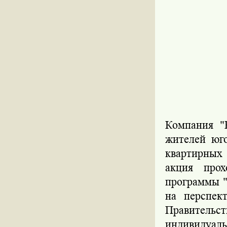
Компания 
жителей юго
квартирных 
акция про
программы "
на перспек
Правительс
индивидуаль