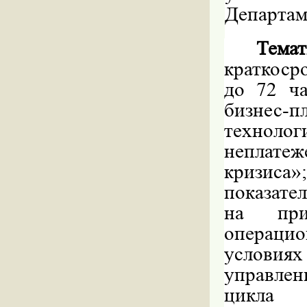
Департам
Тем
краткоср
до 72 ч
бизнес
технолог
неплатеж
кризиса
показате
на при
операци
условиях
управле
цикла 