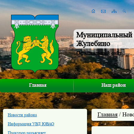
Муниципальный 
Жулебино
Официальный сайт
Главная
Наш район
Главная
/ Нов
Новости района
Информация УВД ЮВАО
Прокурор разъясняет