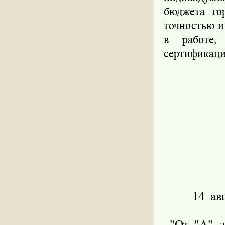
бюджета го
точностью и
в работе,
сертификаци
14 ав
"От "А" до