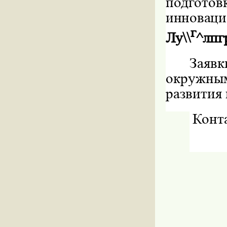
подгот
иннова
г
Лу\\
^лпг
Заяв
окружн
развития
Конт