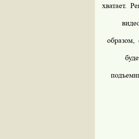
хватает. Р
виде
образом,
буд
подъем