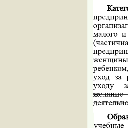
Кат
предприн
организ
малого и
(частичн
предприн
женщины
ребенком
уход за 
уходу з
желание
деятельн
Обра
учебные