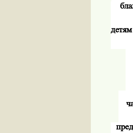
бла
детям
ч
пред