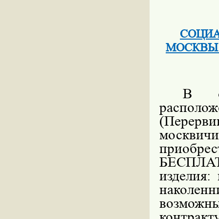
СОЦИА
МОСКВЫ
В ор
располо
(Перервин
москвич
приобр
БЕСПЛАТ
изделия:
наколен
возмож
контрак