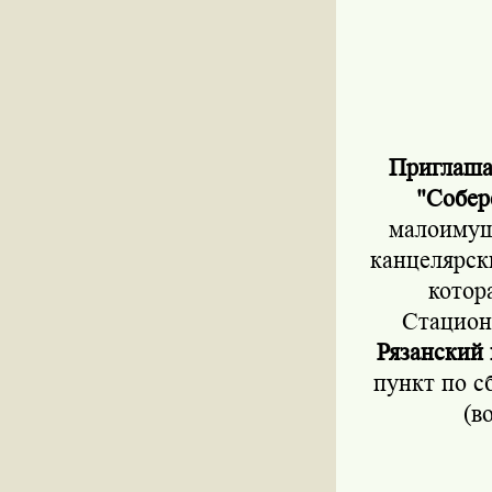
Приглаша
"Собер
малоимущ
канцелярск
котор
Стацион
Рязанский 
пункт по с
(в