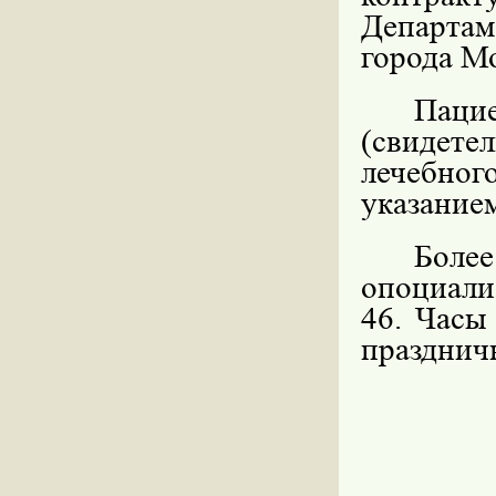
Департа
города М
Пацие
(свидетел
лечебно
указание
Более
опоциали
46. Часы
празднич