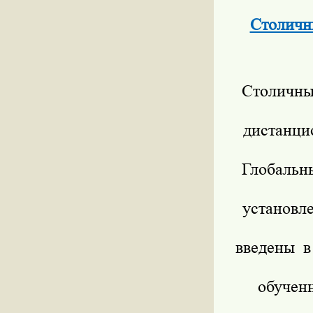
Столичн
Столичны
дистанц
Глобальн
установл
введены в
обучен