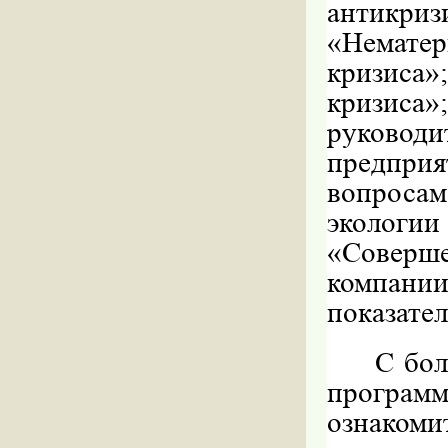
антикри
«Нематер
кризиса»
кризис
руково
предпри
вопроса
экологии
«Совер
компан
показател
С бо
програ
ознаком