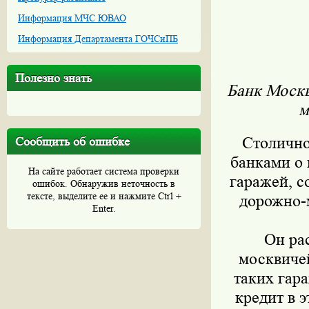
Информация МЧС ЮВАО
Информация Департамента ГОЧСиПБ
Полезно знать
Банк Москв
м
Столично
Сообщить об ошибке
банками о 
На сайте работает система проверки
гаражей, с
ошибок. Обнаружив неточность в
тексте, выделите ее и нажмите Ctrl +
дорожно-
Enter.
Он рас
москвичей
таких гара
кредит в э