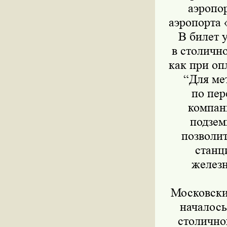
аэропо
аэропорта 
В билет 
в столично
как при оп
“Для ме
по пер
компан
подзем
позволи
станц
железн
Московски
началось
столично