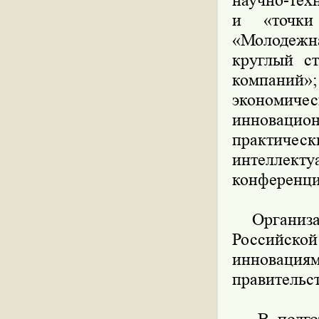
научно-тех
и «точки 
«Молодежн
круглый с
компаний»;
экономич
инноваци
практическ
интеллект
конференци
Организато
Российской
инновация
правительс