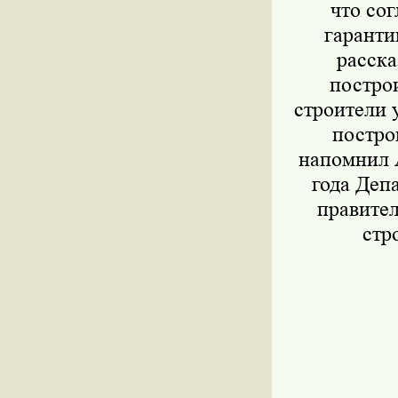
что со
гаранти
расска
построи
строители 
постро
напомнил А
года Деп
правите
стр