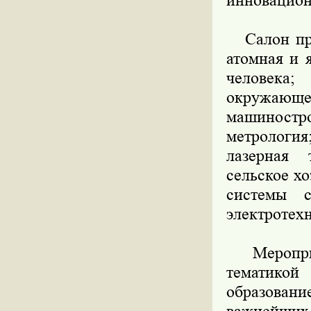
инновацион
Салон пред
атомная и 
человека
окружающ
машиностро
метрология
лазерная 
сельское х
системы с
электротех
Мероприят
тематикой
образован