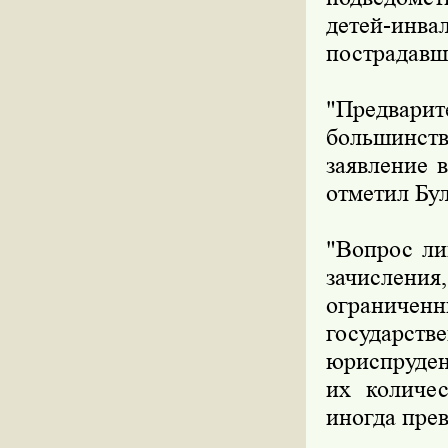
детей-ин
пострадавш
"Предвари
большинст
заявление 
отметил Бул
"Вопрос ли
зачислени
огранич
государс
юриспруден
их количе
иногда пре