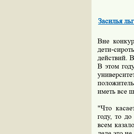
Засилья льг
Вне конкур
дети-сиро
действий. 
В этом год
универси
положитель
иметь все 
"Что касае
году, то д
всем казал
деле это не