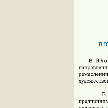
В Ю
В Юго-Вос
направлени
ремесленни
художестве
В ЮВАО 
предприним
подкова»),