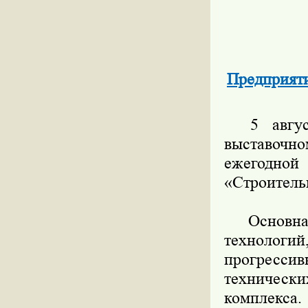
Предприяти
5 август
выставочн
ежегодно
«Строитель
Основная 
технолог
прогресси
технически
комплекса.