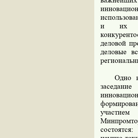
важнейших
инноваци
использова
и их че
конкуренто
деловой пр
деловые вс
региональн
Одно из 
заседани
инноваци
формирова
участием
Минпромто
состоятся