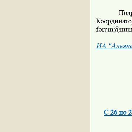
Подробн
Координато
forum@munic
ИА "Альян
С 26 по 