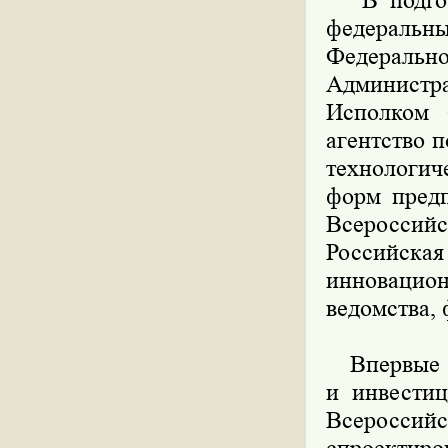
В подгото
федеральны
Федерал
Админист
Исполком 
агентство 
технологич
форм предп
Всероссий
Российская
инновацио
ведомства,
Впервые I
и инвестиц
Всеросс