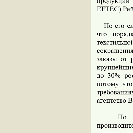
продукции 
EFTEC) Рей
По его сло
что поряд
текстильно
сокращения
заказы от 
крупнейши
до 30% рос
потому что
требовани
агентство B
По данны
производит