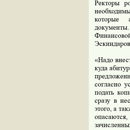
Ректоры р
необходимы
которые 
документ
Финансово
Эскиндаров
«Надо внес
куда абитур
предложени
согласно у
подать коп
сразу в не
этого, а та
опасаютс
зачисленных