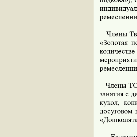
индивид
ремесленни
Члены Тво
«Золотая п
количеств
мероприя
ремесленни
Члены ТОП
занятия с 
кукол, кон
досуговом 
«Дошколята
Ежемесячн