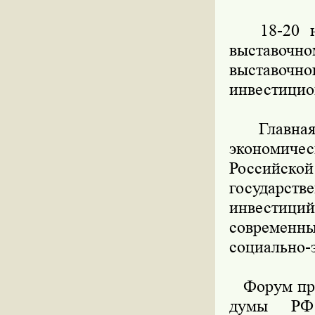
18-20 ноя
выставочн
выставочн
инвестицио
Главная ц
экономиче
Российск
государст
инвестици
современны
социально-
Форум прох
думы РФ 