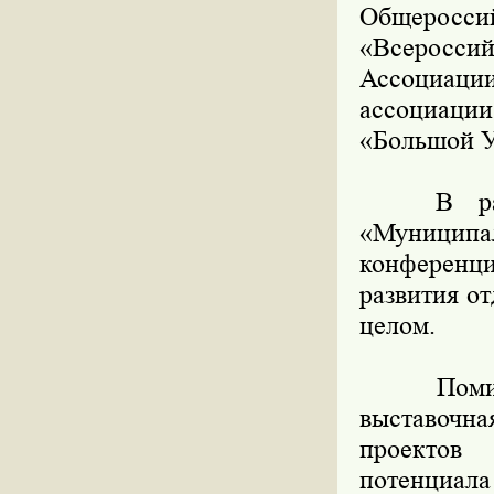
Общерос
«Всеросс
Ассоциации
ассоциации
«Большой У
В рамках
«Муниципал
конференци
развития о
целом.
Помимо д
выставочн
проектов 
потенциала