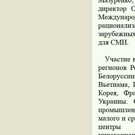
Мазуренк
директор 
Междуна
рационал
зарубежных
для СМИ.
Участие в 
регионов Р
Белорусси
Вьетнама, 
Корея, Фр
Украины. 
промышленн
малого и с
центры м