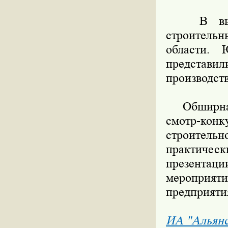
В выстав
строительн
области. 
представил
производст
Обширная 
смотр-кон
строитель
практичес
презентаци
мероприя
предприят
ИА "Альян