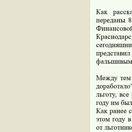
Как расск
переданы 8
Финансово
Краснодар
сегодняш
представи
фальшивым
Между тем 
доработало
льготу, вс
году им бы
Как ранее 
этом году 
от льготник