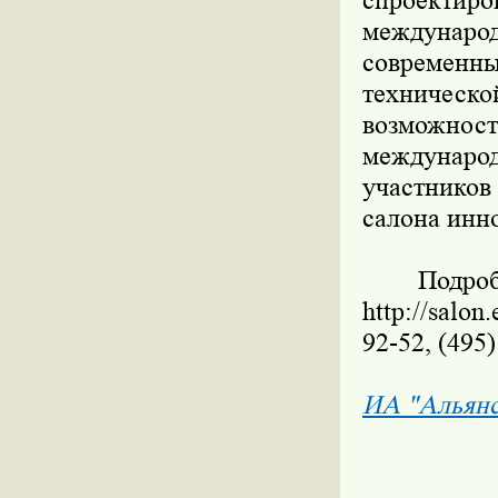
спроектир
междунаро
современн
техническо
возможнос
международ
участников
салона инн
Подробная
http://salo
92-52, (495)
ИА "Альян