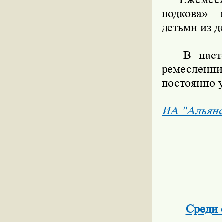
подкова» 
детьми из д
В настоящ
ремесленни
постоянно 
ИА "Альян
Среди 