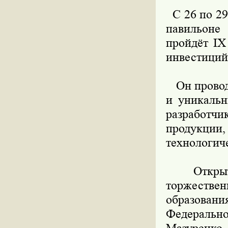
С 26 по 29
павильоне
пройдёт IX
инвестиций
Он проводи
и уникальн
разработч
продукци
технологич
Открытие
торжеств
образован
Федеральн