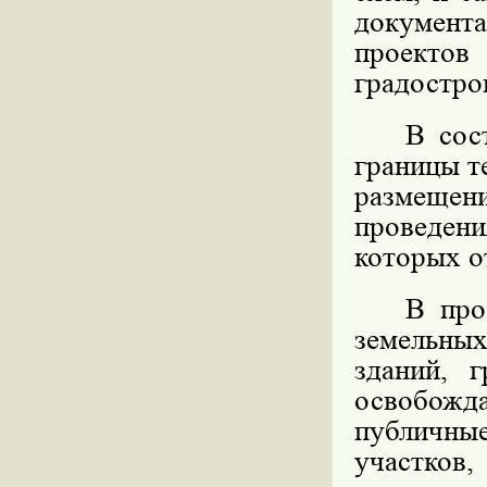
документа
проекто
градостро
В сос
границы т
размещени
проведен
которых о
В про
земельны
зданий, 
освобожд
публичные
участко