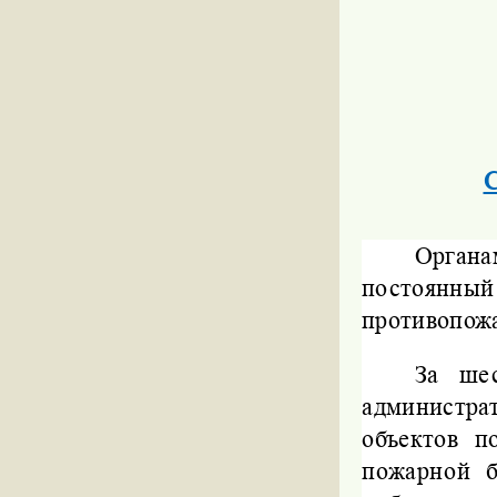
С
Органа
постоянный
противопожа
За ше
администра
объектов 
пожарной б