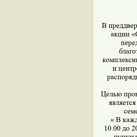
В преддвер
акции «
пере
благо
комплексн
и центр
распоряд
Целью пров
является
сем
« В кажд
10.00 до 
пункты 