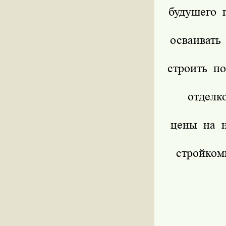
будущего г
осваивать
строить п
отделк
цены на н
стройком