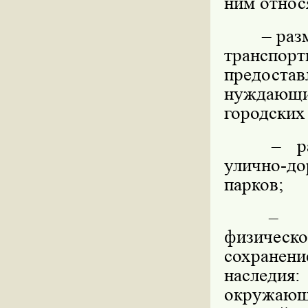
ним относ
– раз
транспор
предост
нуждающ
городских
– р
улично-до
парков;
–
физичес
сохранен
наследия
окружающе