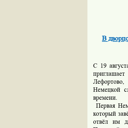
В дворц
С 19 август
приглашает
Лефортово,
Немецкой с
времени.
Первая Нем
который зав
отвёл им д