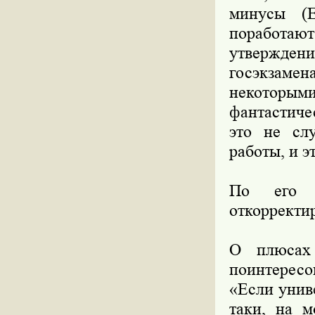
минусы (Е
поработаю
утвержден
госэкзамен
некоторым
фантастиче
это не слу
работы, и э
По его с
откорректир
О плюсах
поинтересо
«Если униве
таки, на м