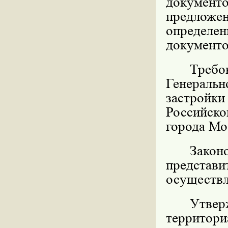
докумен
предлож
определе
документо
Требо
Генераль
застройки
Российско
города Мо
Зако
представ
осуществл
Утвер
террито