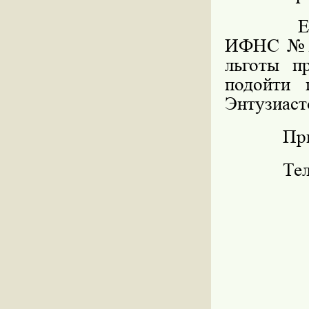
Е
ИФНС №22
льготы п
подойти
Энтузиасто
При
Тел