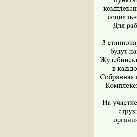
комплексн
социальн
Для ра
3 стацион
будут на
Жулебинский
в каждо
Собранная 
Комплекс
На участие
струк
органи