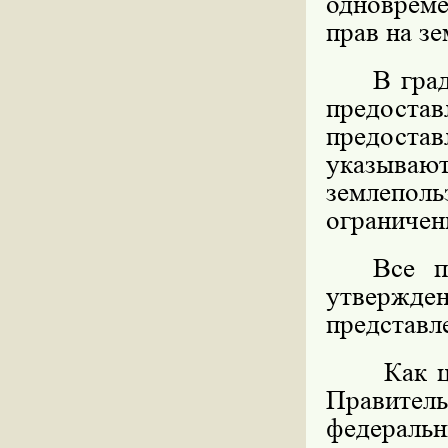
одноврем
прав на з
В гра
предос
предоста
указыв
землепол
ограничен
Все п
утвержде
представл
Как 
Правител
федерал