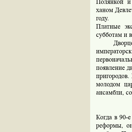
Полянкой
ханом
Девле
году.
Платные эк
субботам и в
Дворц
императорск
первоначаль
появление д
пригородов.
молодом ца
ансамбли, с
Лефорт
Когда в 90-
реформы, о