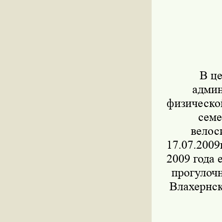
В ц
админ
физической
семе
велос
17.07.2009
2009 года
прогулочн
Влахернск