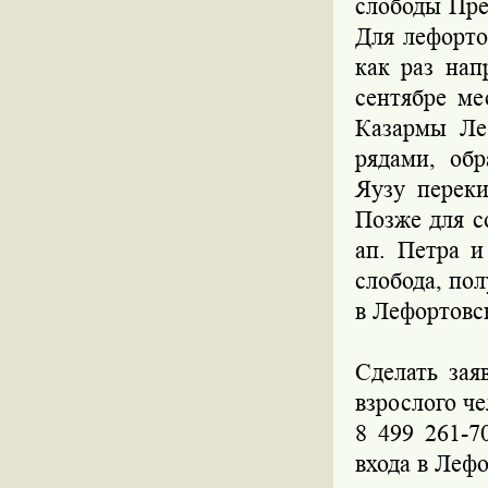
слободы Пре
Для лефорто
как раз нап
сентябре ме
Казармы Ле
рядами, об
Яузу перек
Позже для с
ап. Петра и
слобода, по
в Лефортовс
Сделать зая
взрослого че
8 499 261-7
входа в Лефо