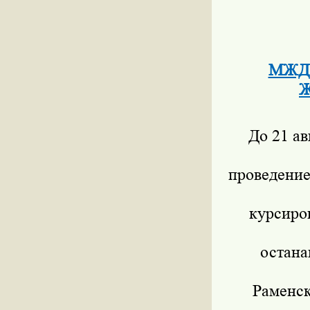
МЖД н
Ж
До 21 а
проведени
курсиро
остана
Раменск