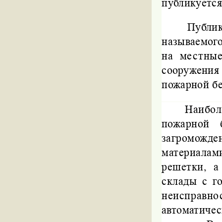
публикуется
Публи
называемог
на местны
сооружени
пожарной бе
Наибол
пожарной 
загроможд
материалам
решетки, а
склады с г
неисправ
автоматиче