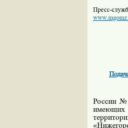
Пресс-служб
www.mgomz.
Подач
Инспек
России №2
имеющих 
территор
«Нижегор