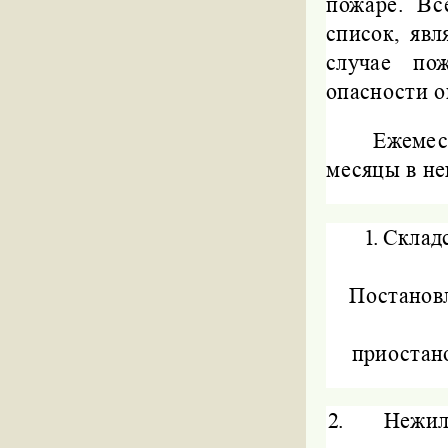
пожаре. Вс
список, явл
случае по
опасности о
Ежемес
месяцы в н
1.
Склад
Постанов
приостано
2.
Нежил