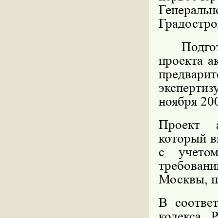
Генерал
Градостро
Подг
проекта а
предвари
эксперти
ноября 200
Проект а
который в
с учето
требован
Москвы, п
В соответ
кодекса 