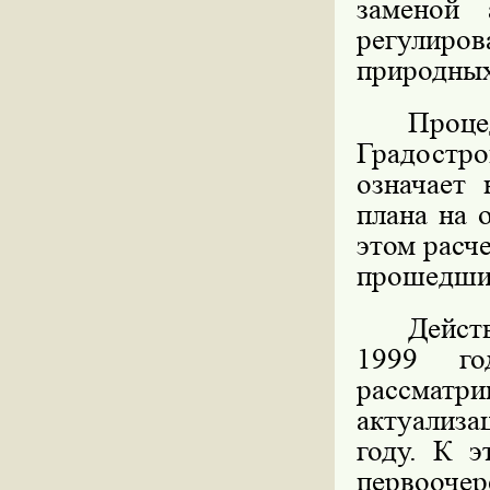
заменой 
регулиро
природных
Проц
Градостр
означает 
плана на 
этом расч
прошедш
Дейст
1999 го
рассматри
актуализа
году. К э
первооч