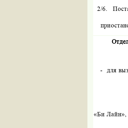
2/6.
Пост
приостано
Отде
-
для вы
«Би Лайн»,