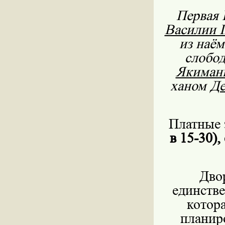
Первая 
Василии I
из наём
слобо
Якиман
ханом
Де
Платные 
в 15-30),
Дво
единстве
котор
планир