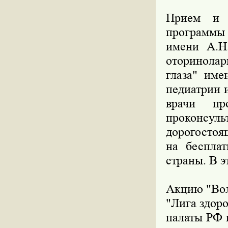
Прием и 
программы
имени А.Н
оторинола
глаза" им
педиатрии 
врачи пр
проконсул
дорогостоя
на беспла
страны. В э
Акцию "Вол
"Лига здор
палаты РФ 