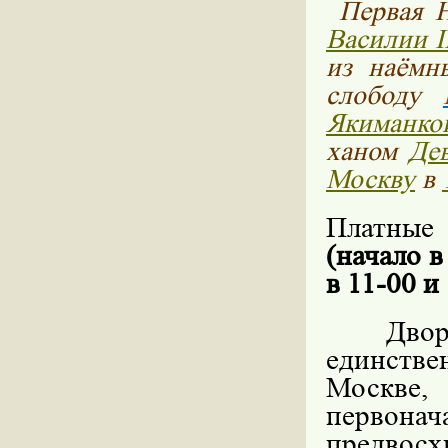
Первая 
Василии I
из наёмн
слободу
Якиманко
ханом
Дев
Москву
в
Платные
(начало в
в 11-00 и 
Двор
единств
Москве
первонач
предвосх