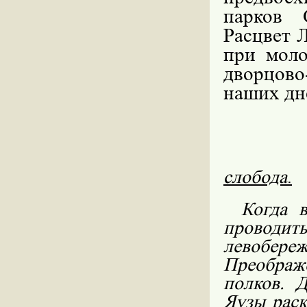
парков 
Расцвет 
при моло
дворцово
наших дн
слобода
.
Когда 
проводит
левобе
Преображ
полков. 
Яузы раск