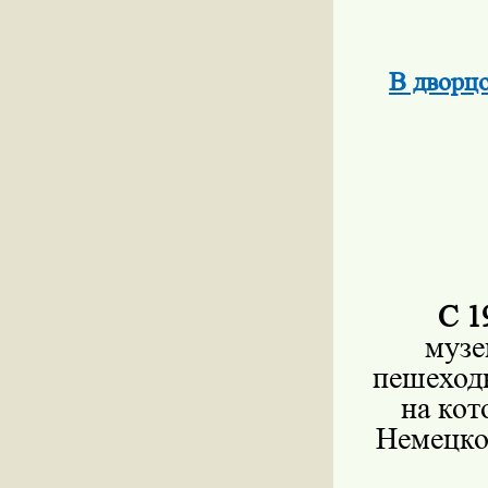
В дворц
С 1
музе
пешеход
на кот
Немецко