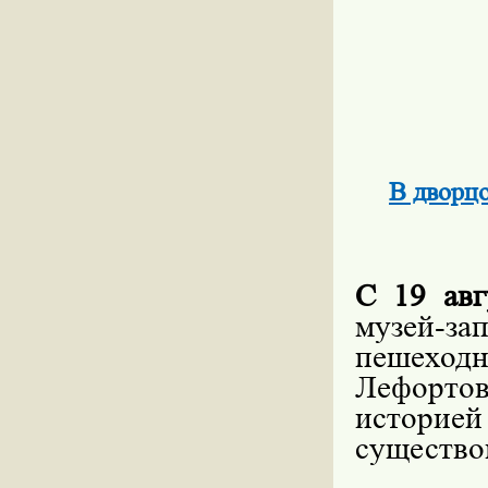
В дворц
С 19 авг
музей-з
пешехо
Лефортов
истори
существо