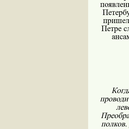
появлен
Петербу
пришел
Петре с
анса
Когд
проводи
лев
Преобра
полков.