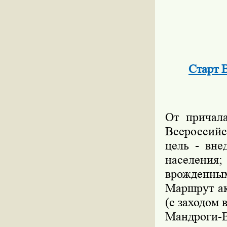
Старт 
От причала
Всероссийс
цель - вне
населения;
врожденным
Маршрут ак
(с заходом 
Мандроги-В