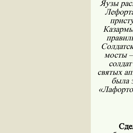
Яузы раск
Лефорта
присту
Казармы
правил
Солдатск
мосты —
солдат
святых ап
была 
«Лафорто
Сде