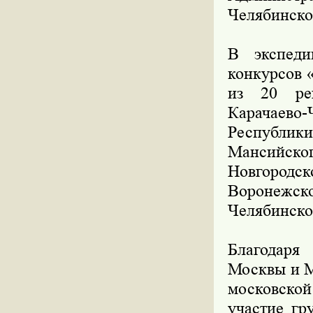
Челябинско
В экспеди
конкурсов 
из 20 ре
Карачаево
Республик
Мансийског
Новгородск
Воронежск
Челябинско
Благодаря
Москвы и М
московско
участие гр