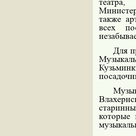
театра
Министер
также ар
всех по
незабывае
Для п
Музыкал
Кузьминк
посадочны
Муз
Влахерн
старинн
которые 
музыкаль