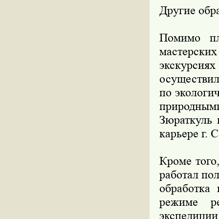
Другие обр
Помимо пл
мастерски
экскурси
осуществил
по экологи
природными
Зюраткуль 
карьере г. С
Кроме того
работал по
обработка 
режиме ре
экспедиции