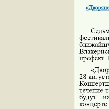
«Дворянс
Седь
фестива
ближайш
Влахерн
префект
«Двор
28 август
Концерт
течение 
будут н
концерт