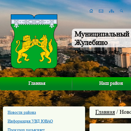
Муниципальный 
Жулебино
Официальный сайт
Главная
Наш район
Главная
/ Нов
Новости района
Информация УВД ЮВАО
Прокурор разъясняет