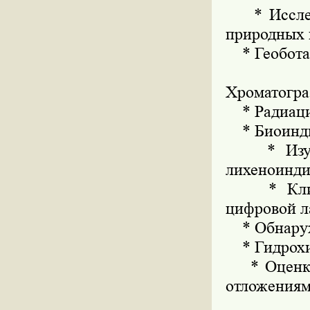
* Исследо
природных 
* Геоботан
* Изуч
Хроматогра
* Радиаци
* Биоинди
* Изучен
лихеноинд
* Климат
цифровой л
* Обнаруже
* Гидрохи
* Оценка 
отложения