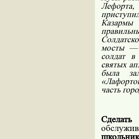
Лефорта, 
приступи
Казармы 
правильн
Солдатск
мосты — 
солдат 
святых ап
была за
«Лафорто
часть горо
Сделат
обслужи
школьни