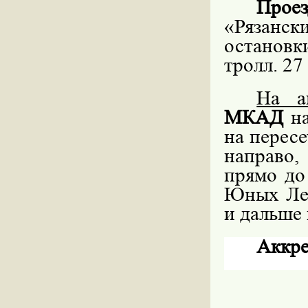
Проез
«Рязански
остановк
тролл. 27
На а
МКАД
на
на перес
направо,
прямо до
Юных Лен
и дальше 
Аккре