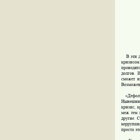
В эти дн
кризисом
проводят
долгов. 
сможет н
Возможен
«Дефолт,
Нынешние
кризис, 
меж тем 
другие. С
коррупци
просто эт