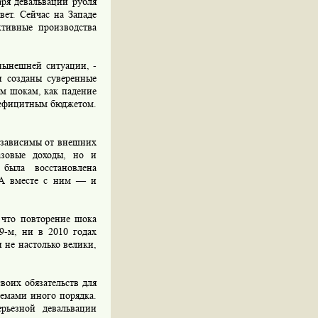
аря девальвации рубля
вет. Сейчас на Западе
ктивные производства
нынешней ситуации, -
и созданы суверенные
им шокам, как падение
 дефицитным бюджетом.
е зависимы от внешних
азовые доходы, но и
была восстановлена
. А вместе с ним — и
что повторение шока
9-м, ни в 2010 годах
 не настолько велики,
воих обязательств для
лемами иного порядка.
рьезной девальвации