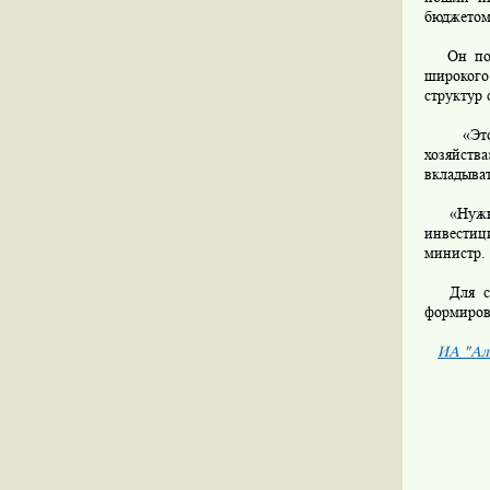
бюджетом 
Он подче
широкого 
структур 
«Это ор
хозяйств
вкладыват
«Нужно т
инвестиц
министр.
Для стим
формирова
ИА "Ал