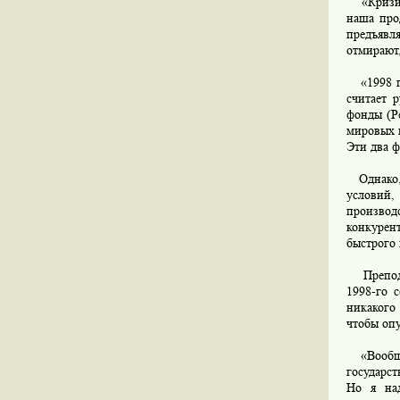
«Кризис 
наша про
предъявл
отмирают,
«1998 го
считает 
фонды (Р
мировых 
Эти два ф
Однако, 
условий,
произво
конкурен
быстрого 
Преподав
1998-го 
никакого
чтобы опу
«Вообще,
государс
Но я над