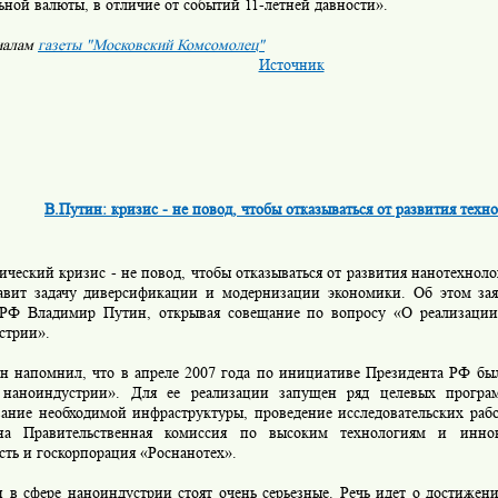
ной валюты, в отличие от событий 11-летней давности».
иалам
газеты "Московский Комсомолец"
Источник
В.Путин: кризис - не повод, чтобы отказываться от развития техн
еский кризис - не повод, чтобы отказываться от развития нанотехноло
тавит задачу диверсификации и модернизации экономики. Об этом зая
РФ Владимир Путин, открывая совещание по вопросу «О реализации
стрии».
напомнил, что в апреле 2007 года по инициативе Президента РФ был
 наноиндустрии». Для ее реализации запущен ряд целевых програ
ание необходимой инфраструктуры, проведение исследовательских рабо
на Правительственная комиссия по высоким технологиям и инно
сть и госкорпорация «Роснанотех».
в сфере наноиндустрии стоят очень серьезные. Речь идет о достижен