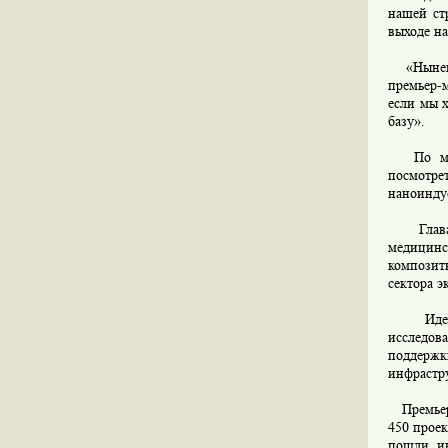
нашей ст
выходе на
«Нынешни
премьер-м
если мы 
базу».
По мнени
посмотре
наноинду
Глава п
медицинс
композит
сектора э
Идет ст
исследов
поддерж
инфрастр
Премьер-
450 проек
пошли ин