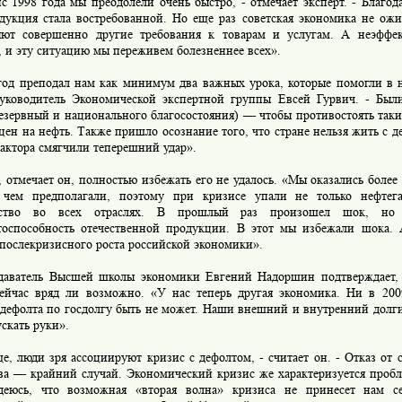
1998 года мы преодолели очень быстро, - отмечает эксперт. - Благод
дукция стала востребованной. Но еще раз советская экономика не ожи
яют совершенно другие требования к товарам и услугам. А неэффе
 и эту ситуацию мы переживем болезненнее всех».
д преподал нам как минимум два важных урока, которые помогли в 
руководитель Экономической экспертной группы Евсей Гурвич. - Был
езервный и национального благосостояния) — чтобы противостоять так
цен на нефть. Также пришло осознание того, что стране нельзя жить с
актора смягчили теперешний удар».
отмечает он, полностью избежать его не удалось. «Мы оказались боле
 чем предполагали, поэтому при кризисе упали не только нефтег
дство во всех отраслях. В прошлый раз произошел шок, но 
тоспособность отечественной продукции. В этот мы избежали шока
послекризисного роста российской экономики».
атель Высшей школы экономики Евгений Надоршин подтверждает, 
сейчас вряд ли возможно. «У нас теперь другая экономика. Ни в 200
 дефолта по госдолгу быть не может. Наши внешний и внутренний долги
скать руки».
 люди зря ассоциируют кризис с дефолтом, - считает он. - Отказ от с
тва — крайний случай. Экономический кризис же характеризуется проб
еюсь, что возможная «вторая волна» кризиса не принесет нам се