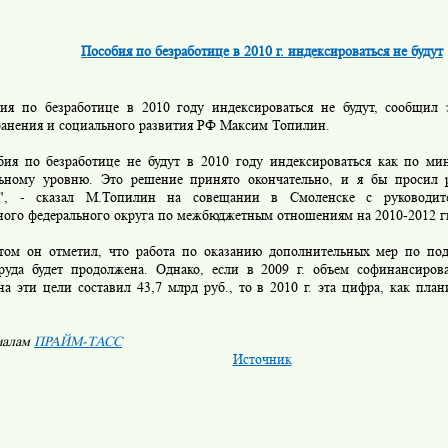
Пособия по безработице в 2010 г. индексироваться не будут
по безработице в 2010 году индексироваться не будут, сообщил з
ранения и социального развития РФ Максим Топилин.
 по безработице не будут в 2010 году индексироваться как по ми
ьному уровню. Это решение принято окончательно, и я бы просил 
х", - сказал М.Топилин на совещании в Смоленске с руководит
ного федерального округа по межбюджетным отношениям на 2010-2012 гг
 он отметил, что работа по оказанию дополнительных мер по под
руда будет продолжена. Однако, если в 2009 г. объем софинансиров
а эти цели составил 43,7 млрд руб., то в 2010 г. эта цифра, как плани
иалам
ПРАЙМ-ТАСС
Источник