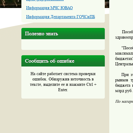
Информация МЧС ЮВАО
Информация Департамента ГОЧСиПБ
Пособия 
Полезно знать
здравоох
"Пособия
максимал
бюджета
Сообщить об ошибке
Централь
На сайте работает система проверки
При этом
ошибок. Обнаружив неточность в
рынков т
тексте, выделите ее и нажмите Ctrl +
бюджета н
Enter.
млрд руб.
По матер