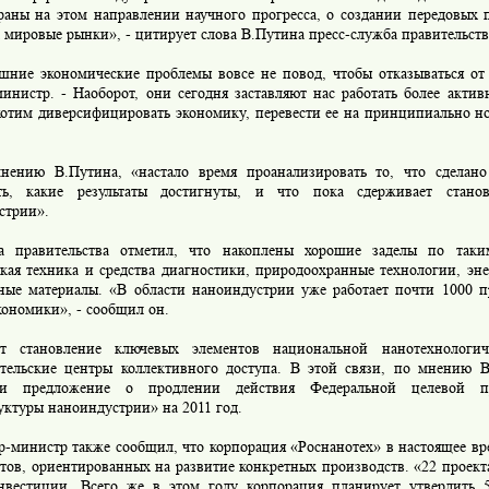
раны на этом направлении научного прогресса, о создании передовых 
 мировые рынки», - цитирует слова В.Путина пресс-служба правительств
е экономические проблемы вовсе не повод, чтобы отказываться от э
инистр. - Наоборот, они сегодня заставляют нас работать более актив
хотим диверсифицировать экономику, перевести ее на принципиально н
ю В.Путина, «настало время проанализировать то, что сделано 
ть, какие результаты достигнуты, и что пока сдерживает станов
стрии».
равительства отметил, что накоплены хорошие заделы по таким
кая техника и средства диагностики, природоохранные технологии, эн
ные материалы. «В области наноиндустрии уже работает почти 1000 п
кономики», - сообщил он.
ановление ключевых элементов национальной нанотехнологиче
ательские центры коллективного доступа. В этой связи, по мнению В
ки предложение о продлении действия Федеральной целевой п
уктуры наноиндустрии» на 2011 год.
министр также сообщил, что корпорация «Роснанотех» в настоящее вре
тов, ориентированных на развитие конкретных производств. «22 проекта
вестиции. Всего же в этом году корпорация планирует утвердить 