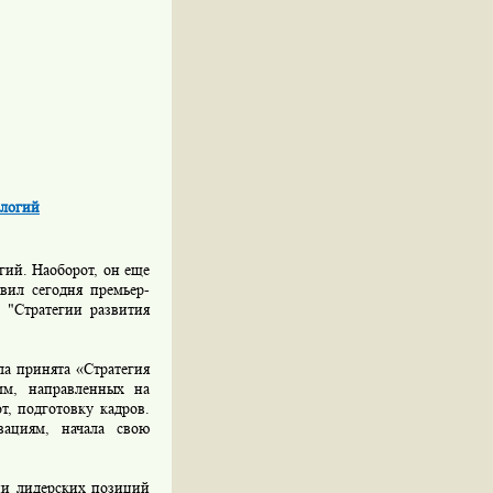
ологий
гий. Наоборот, он еще
вил сегодня премьер-
 "Стратегии развития
а принята «Стратегия
мм, направленных на
т, подготовку кадров.
вациям, начала свою
ии лидерских позиций