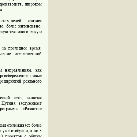
производств, широком
а.
тих целей, - считает
но, более интенсивно,
овую технологическую
за последнее время,
ление отечественной
 направлениям, как
ергосбережение, новые
редприятий реального
ской сети, включая
.Путина, заслуживает
рограммы «Развитие
мя отслеживает более
 уже отобрано, а по 8
50 проектов с общим