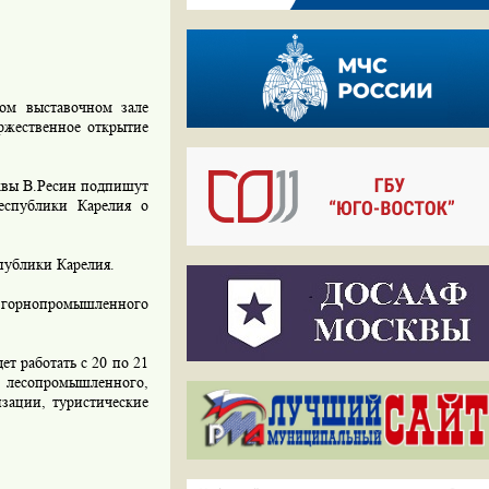
м выставочном зале
оржественное открытие
квы В.Ресин подпишут
еспублики Карелия о
публики Карелия.
 горнопромышленного
т работать с 20 по 21
 лесопромышленного,
зации, туристические