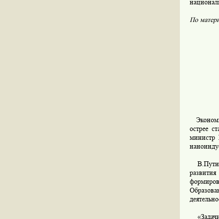
националь
По матер
Экономич
острее с
министр 
наноинду
В.Путин 
развития
формиров
Образова
деятельно
«Задачи 