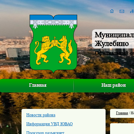
Муниципал
Жулебино
Официальный с
Главная
Наш район
Главная
/ Н
Новости района
Информация УВД ЮВАО
Прокурор разъясняет