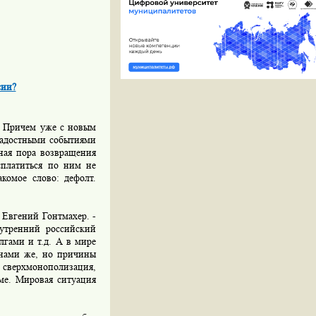
сии?
. Причем уже с новым
радостными событиями
ная пора возвращения
сплатиться по ним не
комое слово: дефолт.
 Евгений Гонтмахер. -
утренний российский
гами и т.д. А в мире
 нами же, но причины
с сверхмонополизация,
еме. Мировая ситуация