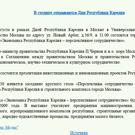
В столице открываются Дни Республики Карелия
ста в рамках Дней Республики Карелия в Москве в Универсально
ьства Москвы по адресу ул. Новый Арбат, д.36/9, в 11.00 состоится т
 «Экономика Республики Карелия – перспективное сотрудничество».
министр правительства Республики Карелия П.Чернов и и.о. мэра Мос
 к Соглашению между правительством Москвы и правительством Р
кономическом, научно-техническом и культурном сотрудничестве.
состоится презентация инвестиционных и инновационных проектов Рес
начнется заседание круглого стола «Перспективы сотрудничества
а Республики Карелия и строительного комплекса города Москвы».
 «Экономика Республики Карелия – перспективное сотрудничество» буде
2009 года. В выставке участвуют предприятия машиностроения,
ного, агропромышленного комплексов республики, строительные органи
, народно-художественные промыслы, предприятия малого бизнеса.
нс Медиа"
Источник