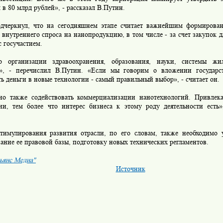
в 80 млрд рублей», - рассказал В.Путин.
ркнул, что на сегодняшнем этапе считает важнейшим формирован
внутреннего спроса на нанопродукцию, в том числе - за счет закупок д
с госучастием.
ганизации здравоохранения, образования, науки, системы жил
а», - перечислил В.Путин. «Если мы говорим о вложении государс
ь деньги в новые технологии - самый правильный выбор», - считает он.
акже содействовать коммерциализации нанотехнологий. Привлекат
ии, тем более что интерес бизнеса к этому роду деятельности есть»
улирования развития отрасли, по его словам, также необходимо у
ние ее правовой базы, подготовку новых технических регламентов.
ьянс Медиа"
Источник