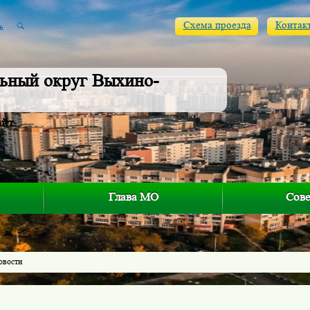
Схема проезда
Контак
ьный округ Выхино-
айт
Глава МО
Сове
овости