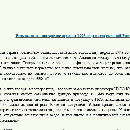
Возможно ли повторение кризиса 1998 года в современной Рос
и страна «отмечает» одиннадцатилетнюю годовщину дефолта 1998-го
 — на этот раз глобальным экономическим. Аналогии между двумя без
ся все чаще. Теперь на пороге осень — в финансовом мире традицион
И паника начинает нарастать: все чаще высказывается мнение, что ра
и государство, ни бизнес. Тут-то и звучит как приговор до боли зна
 ли сегодня второй 1998-й?
 мягко говоря, маловероятен, - говорит заместитель директора ИМЭМО
 события имеют совершенно другую природу. В 1998 году был вн
кризис финансовой системы, загнанной в ловушку с ГКО, внешними дол
наблюдался активный рост. Конечно, современный наш кризис создан
тарая советская экономика за двадцать лет так никуда и не ушла. У на
я, отсутствие конкуренции везде, в том числе и в политической сист
о вскрыла».