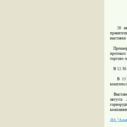
20 авгу
правител
выставки
Премьер-
протокол
торгово-э
В 12.30 
В 15.30 
комплекс
Выставка
августа 
горноруд
компании
ИА "Алья