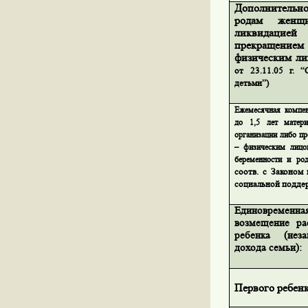
Дополнительно
родам
женщи
ликвидаци
прекращением 
физическим ли
от 23.11.05 г. 
детьми”)
Ежемесячная компен
до 1,5 лет матер
организации либо п
– физическим лицо
беременности и ро
соотв. с Законом 
социальной поддер
Единовременна
возмещение ра
ребенка (нез
дохода семьи):
Первого ребен