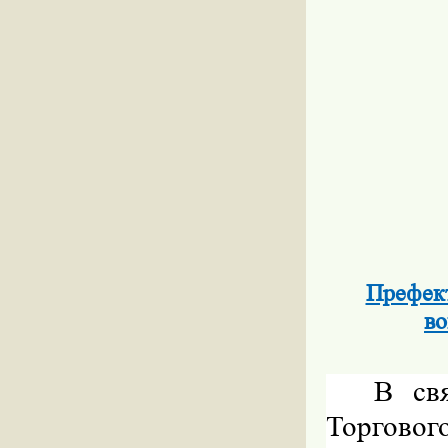
Префект
во
В св
Торговог