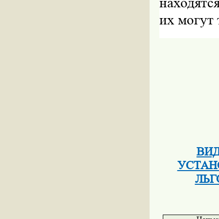
находятс
их могут 
ВИД
УСТАН
ЛЬГ