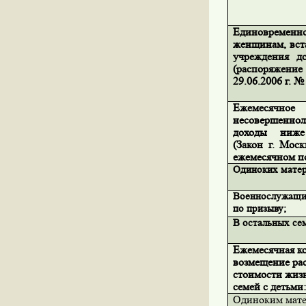
Единовремен
женщинам, вст
учреждения д
(распоряжени
29.06.2006 г. 
Ежемесячн
несовершенн
доходы ниже
(Закон г. Мос
ежемесячном по
Одиноких матер
Военнослужащи
по призыву;
В остальных се
Ежемесячная к
возмещение рас
стоимости жиз
семей с детьми
Одиноким матер