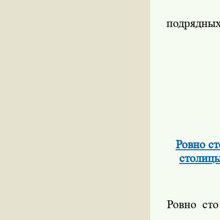
подрядных
Ровно с
столицы
Ровно ст