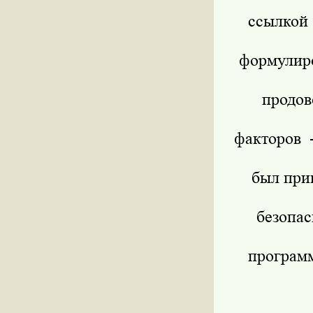
ссылкой
формулир
продо
факторов -
был при
безопа
програм