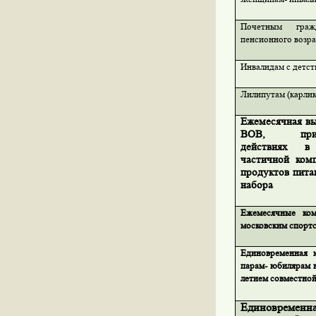
Почетным гра
пенсионного возра
Инвалидам с детст
Лилипутам (карли
Ежемесячная вы
ВОВ,
пр
действиях
в 
частичной ком
продуктов пита
набора
Ежемесячные ко
московским спорт
Единовременная 
парам- юбилярам в 
летием совместно
Единовременн