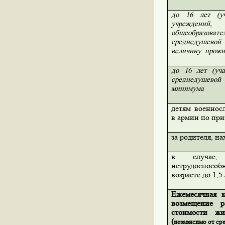
до 16 лет (уч
учрежде
общеобразовате
среднедушевой
величину
прожи
до 16 лет (уч
среднедушево
минимума
детям военнос
в армии по при
за родителя, н
в случае,
нетрудоспос
возрасте до 1,5
Ежемесячная 
возмещение р
стоимости жи
(
независимо от ср