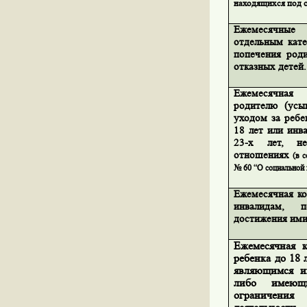
находящихся под о
Ежемесячные
отдельным кате
попечения род
отказных детей.
Ежемесячная
родителю (усы
уходом за ребе
18 лет или инв
23-х лет, н
отношениях
(в 
№ 60 “О социальной 
Ежемесячная ко
инвалидам, 
достижения им
Ежемесячная 
ребенка до 18
являющимся и
либо имею
ограничения