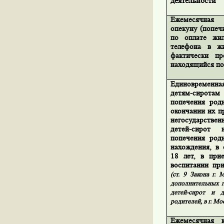
деятельности
Ежемесячная
опекуну (попеч
по оплате жи
телефона в ж
фактически пр
находящийся по
Единовременн
детям-сирота
попечения род
окончании их п
негосударствен
детей-сирот
попечения род
нахождения, в 
18 лет, в при
воспитании пр
(ст. 9 Закона г.
дополнительных г
детей-сирот и д
родителей, в г. Мо
Ежемесячная 