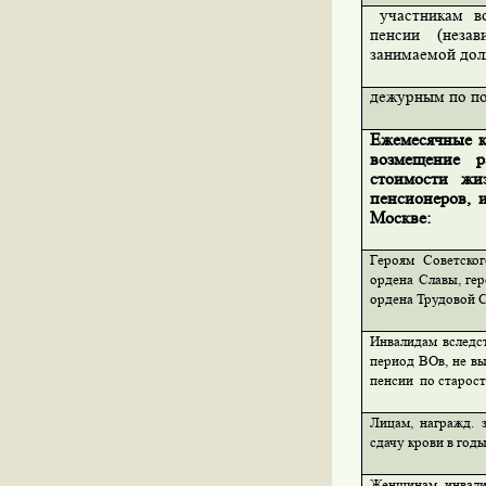
участникам в
пенсии (неза
занимаемой дол
дежурным по п
Ежемесячные 
возмещение р
стоимости жи
пенсионеров, 
Москве:
Героям Советско
ордена Славы, ге
ордена Трудовой 
Инвалидам вследс
период ВОв, не вы
пенсии
по старости
Лицам, награжд.
сдачу крови в год
Женщинам- инвали