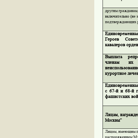
другим гражданам,
включительно (не 
подтверждающих р
Единовременна
Героев Сове
кавалеров орде
Выплата репр
членам их 
неиспользова
курортное лечен
Единовременная
с 67-й и 68-й 
фашистских вой
Лицам, награжде
Москвы”
Лицам, имеющим пр
распоряжением Мэ