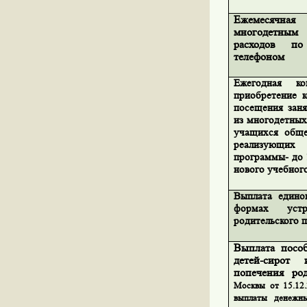
Ежемесячная
многодетны
расходов по
телефоном
Ежегодная ко
приобретение 
посещения заня
из многодетных 
учащихся обще
реализующи
программы- до 
нового учебного
Выплата едино
формах устр
родительского 
Выплата посо
детей-сирот
попечения ро
Москвы от 15.12
выплаты денежны