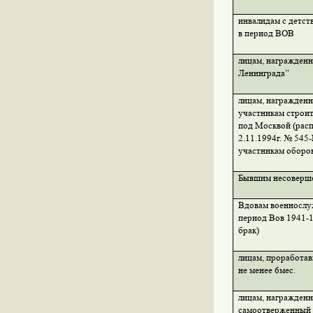
инвалидам с детст
в период ВОВ
лицам, награжден
Ленинграда”
лицам, награжден
участникам строи
под Москвой (рас
2.11.1994г. № 545
участникам оборо
Бывшим несоверш
Вдовам военнослу
период Вов 1941-1
брак)
лицам, проработавш
не менее 6мес.
лицам, награжден
самоотверженный 