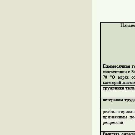
Наиме
Ежемесячная г
соответствии с З
70 “О мерах со
категорий жителе
труженики тыла
ветеранам труд
реабилитиров
признанным по
репрессий
Выплата ежеме