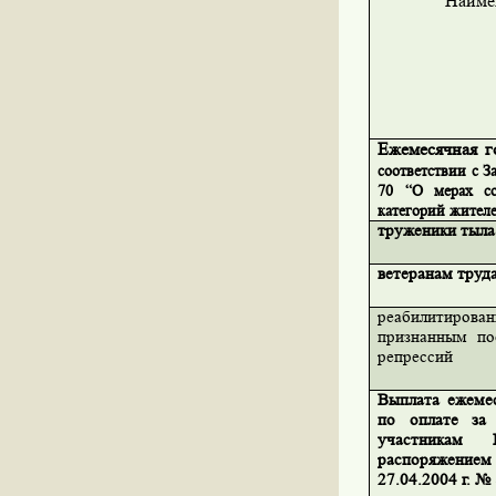
Наиме
Ежемесячная г
соответствии с З
70 “О мерах со
категорий жителе
труженики тыла
ветеранам труд
реабилитиров
признанным по
репрессий
Выплата ежеме
по оплате за 
участникам
распоряжение
27.04.2004 г. №