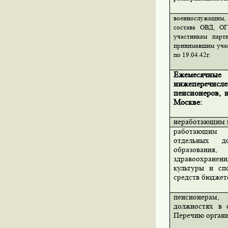
военнослужащим, 
состава ОВД, ОГ
участникам
парт
принимавшим учас
по 19.04.42г.
Ежемесячные 
нижепереч
пенсионеров, 
Москве:
неработающим 
работающим 
отдельных д
образовани
здравоохране
культуры и сп
средств бюджет
пенсионерам,
должностях в 
Перечню орган