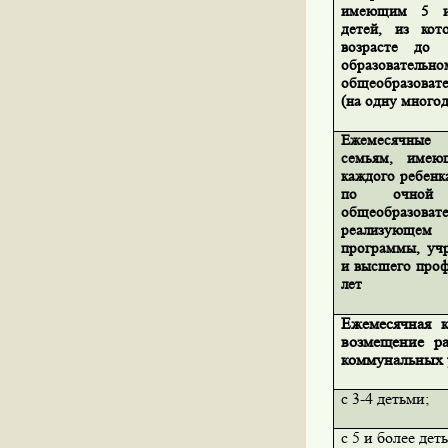
имеющим 5 и 
детей, из ко
возрасте до
образовательн
общеобразовате
(на одну много
Ежемесячные
семьям, имею
каждого ребенк
по очной
общеобразо
реализующе
программы, учр
и высшего проф
лет
Ежемесячная 
возмещение р
коммунальных 
с 3-4 детьми;
с 5 и более дет