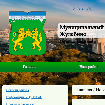
Муниципальный 
Жулебино
Официальный сайт
Главная
Наш район
Главная
/ Нов
Новости района
Информация УВД ЮВАО
Прокурор разъясняет