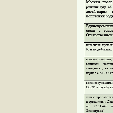
Москвы после
решения суда об 
детей-сирот
попечения род
Единовременн
связи с год
Отечественной 
инвалидам и учас
боевых действиях 
военнослужащим
воинских частя
заведениях, не 
период с 22.06.41г 
военнослужащим, 
СССР за службу в п
лицам, проработа
и организац. г. Ле
по 27.01.44г.
Ленинграда”