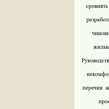
сровнять
разрабо
чиновн
жилые
Руководст
некомфо
перечня 
про