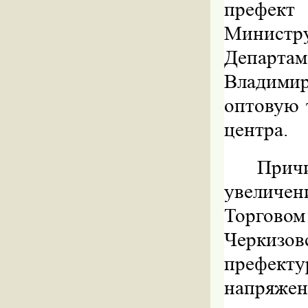
префект
Министр
Департам
Владими
оптовую 
центра.
Причи
увеличен
Торгово
Черкизов
префек
напряженн