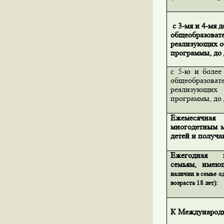
с 3-мя и 4-мя 
общеобразоват
реализующих о
программы, до 
с 5-ю и более
общеобразо
реализующи
программы, до 
Ежемесячная
многодетным м
детей и получ
Ежегодная к
семьям, имею
наличии в семье о
возраста 18 лет):
К Международ