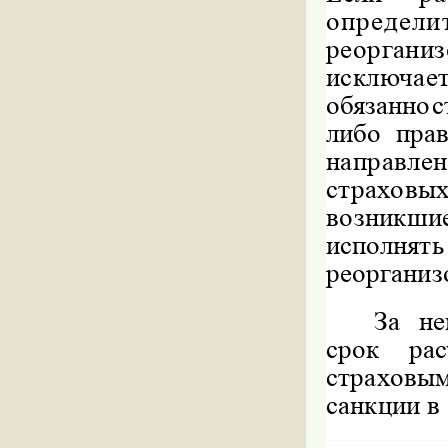
опред
реорган
исключае
обязанно
либо пра
направлен
страховы
возникш
исполнять
реорганиз
За не
срок ра
страхов
санкции в