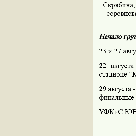
Скрябина,
соревнов
Начало гру
23 и 27 авг
22 август
стадионе "К
29 августа 
финальные и
УФКиС Ю