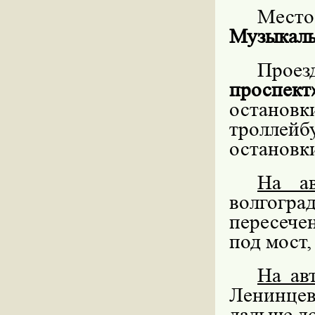
Мес
Музыкаль
Проез
проспект
остановк
троллей
остановк
На а
волгогра
пересечен
под мост,
На ав
Ленинце
дальше до