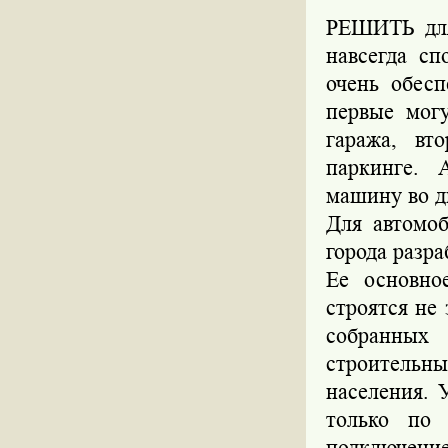
РЕШИТЬ для
навсегда сп
очень обес
первые могу
гаража, вт
паркинге. 
машину во д
Для автомоб
города разр
Ее основно
строятся не
собранных
строитель
населения. 
только по 
подключени