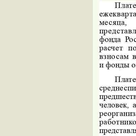
Пла
ежекварта
месяца,
представ
фонда Рос
расчет п
взносам 
и фонды о
Пла
среднесп
предшест
человек, 
реорган
работни
представл