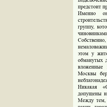
предстоит п
Именно о
строительст
группу, кот
чиновниками
Собственно
немаловажн
этом у жит
обманутых д
вложенные 
Москвы бер
неблагонаде
Никакая «
допущены н
Между тем, 
таких гара