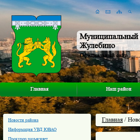
Муниципальный 
Жулебино
Официальный сайт
Главная
Наш район
Главная
/ Нов
Новости района
Информация УВД ЮВАО
Прокурор разъясняет