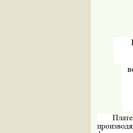
в
Пла
производ