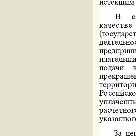
истекшим 
В сл
качест
(госуда
деятел
предприн
плательщ
подачи 
прекращ
террито
Российск
уплаченн
расчетн
указанног
За не