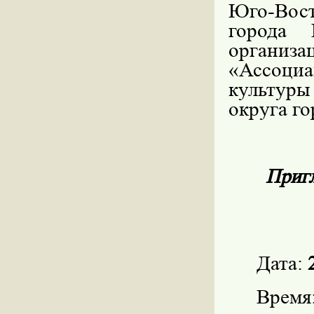
Юго-Вос
города 
организа
«Ассоциа
культур
округа г
Пригл
Дата:
Время