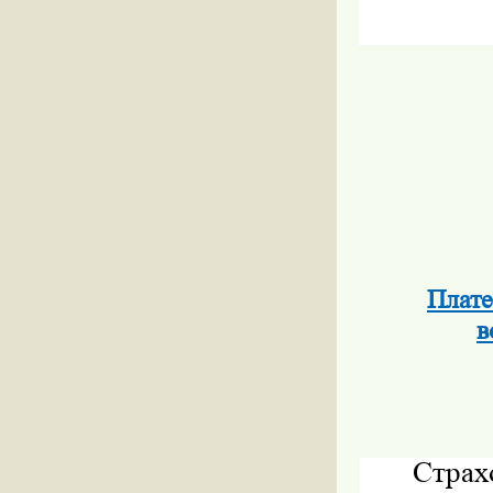
Плате
в
Страх