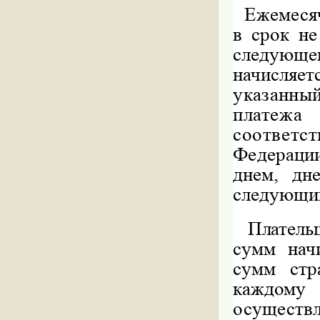
Ежемеся
в срок не
следующе
начисляет
указанны
платежа
соотве
Федерации
днем, дн
следующий
Платель
сумм нач
сумм стр
каждому 
осуществл