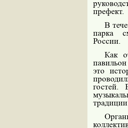
руководс
префект.
В теч
парка с
России.
Как о
павильон
это исто
проводи
гостей.
музыкаль
традиции 
Орга
коллекти