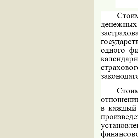
Стоим
денежных
застрахо
государс
одного фи
календа
страхово
законодат
Стои
отношению
в каждый
произвед
установл
финансо