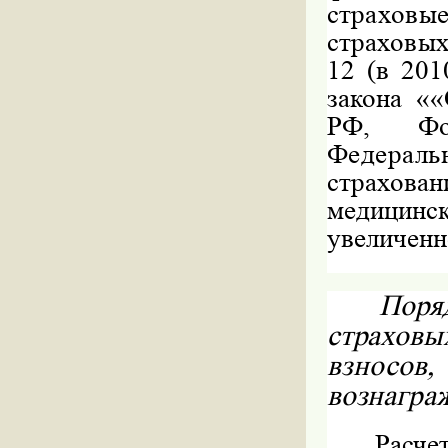
страхов
страховых
12 (в 201
закона «
РФ, 
Федераль
страхован
медицин
увеличенно
Поря
страхов
взносо
вознагра
Расче