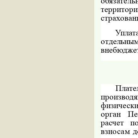
обязате
территори
страхован
Упла
отдельн
внебюдже
Плат
производ
физическ
орган П
расчет п
взносам 