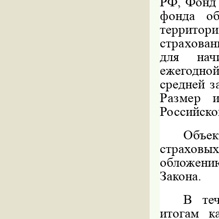
РФ, Фонд 
фонда об
территор
страхован
для на
ежегодно
средней
з
Размер и
Российско
Объе
страховы
обложению
Закона.
В теч
итогам к