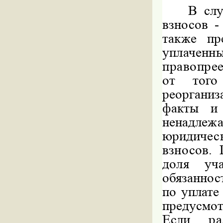
В слу
взносов -
также пр
уплачен
правопре
от того
реоргани
факты и 
ненадле
юридическ
взносов.
доля у
обязаннос
по уплате
предусмо
Если
р