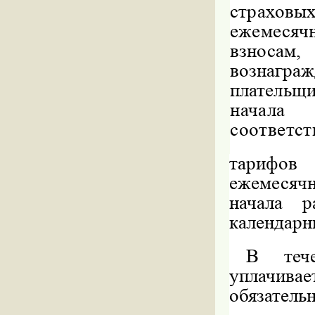
страхов
ежемесяч
взносам
вознагра
плательщи
начала 
соответст
тарифов
ежемесячн
начала р
календарн
В тече
уплачива
обязатель