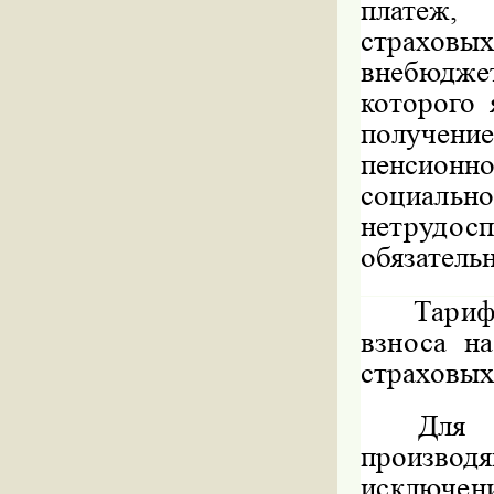
платеж,
страховы
внебюдж
которого 
получение
пенсион
социальн
нетрудо
обязатель
Тариф
взноса н
страховых
Для 
произво
исключени