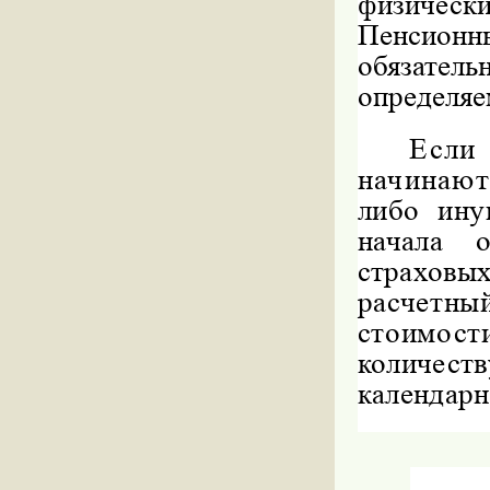
физическ
Пенсионн
обязатель
определя
Если
начина
либо ину
начала
страховы
расчетн
стоимо
количес
календар