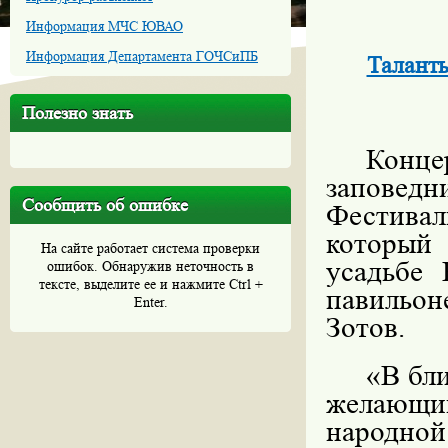
Информация МЧС ЮВАО
Информация Департамента ГОЧСиПБ
Таланты
Полезно знать
Конце
заповед
Сообщить об ошибке
Фестивал
который
На сайте работает система проверки
усадьбе 
ошибок. Обнаружив неточность в
тексте, выделите ее и нажмите Ctrl +
павильон
Enter.
Зотов.
«В бл
желающи
народно