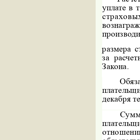
уплате в 
страховы
вознагр
производи
размера с
за расче
Закона.
Обя
платель
декабря т
Сум
платель
отноше