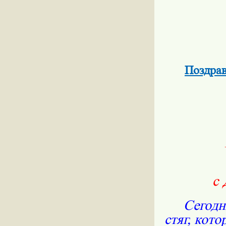
Поздрав
с 
Сегодн
стяг, кот