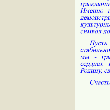
граждани
Именно п
демонстр
культурны
символ до
Пусть 
стабильно
мы - гра
сердцах 
Родину, св
Счасть