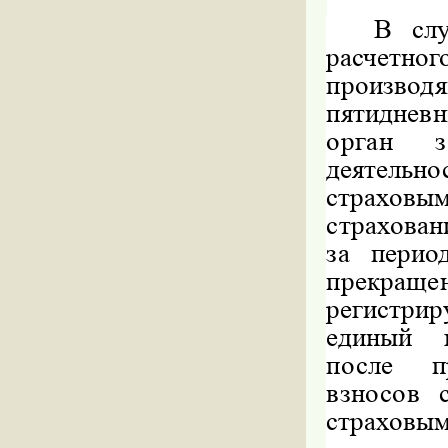
В слу
расчетно
производ
пятиднев
орган з
деятельн
страхов
страхован
за пери
прекраще
регистри
единый 
после п
взносов 
страховым