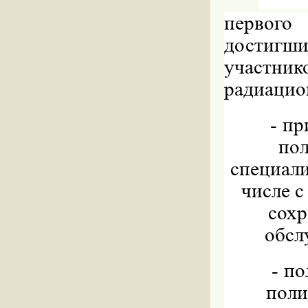
первого
достигши
участн
радиацио
-
пр
по
специал
числе с
сохр
обсл
-
по
поли