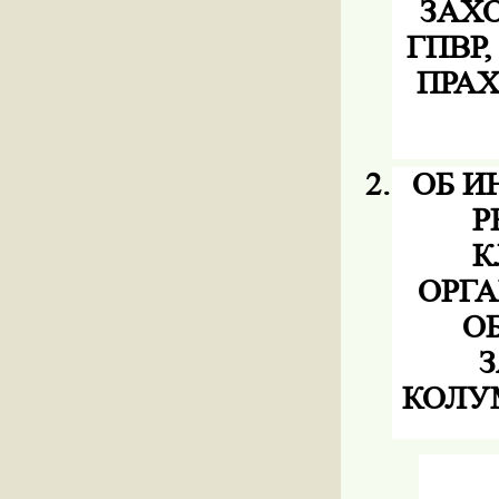
ЗАХ
ГПВР
ПРА
2.
ОБ И
Р
К
ОРГ
О
КОЛУ