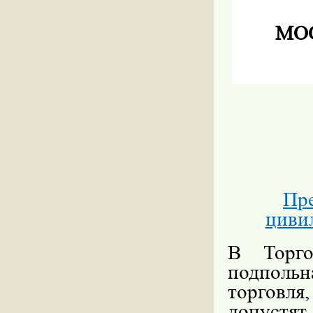
МО
Пр
циви
В Торго
подполь
торговля,
допустят