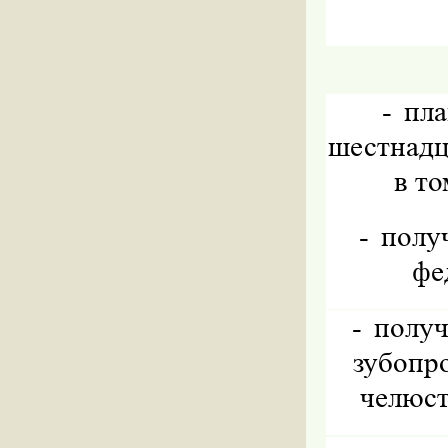
-
пла
шестнадц
в то
-
полу
фе
-
получ
зубопр
челюст