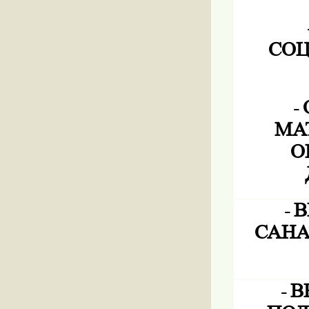
СОЦ
-
МА
О
-
В
САНА
-
В