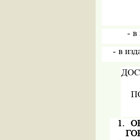
-
в
-
в изд
ДОС
П
1.
О
ГО