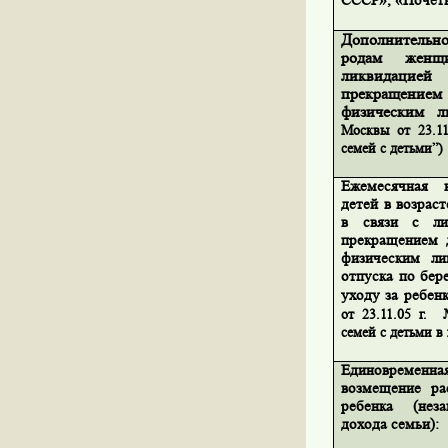
СССР», «Почетн
Дополнительно
родам
женщ
ликвидаци
прекращением 
физическим л
Москвы от 23.11
семей с детьми”)
Ежемесячная 
детей в возраст
в связи с ли
прекращением 
физическим ли
отпуска по бер
уходу за ребен
от 23.11.05 г.
семей с детьми в 
Единовременна
возмещение ра
ребенка (нез
дохода семьи):