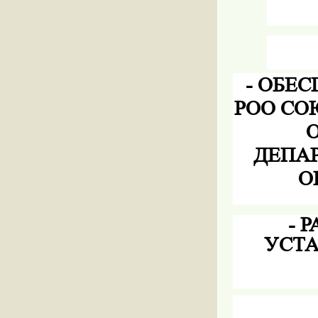
-
ОБЕС
РОО СО
ДЕПА
О
-
Р
УСТА