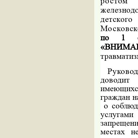
росто
железнод
детског
Московск
по 1 се
«ВНИМ
травматиз
Руково
доводи
имеющихс
граждан н
о соблюд
услугам
запрещен
местах не