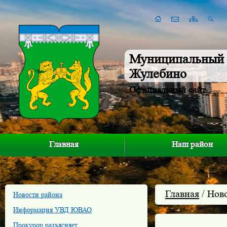
Муниципальный 
Жулебино
Официальный сайт
Главная
Наш район
Главная
/ Нов
Новости района
Информация УВД ЮВАО
Прокурор разъясняет