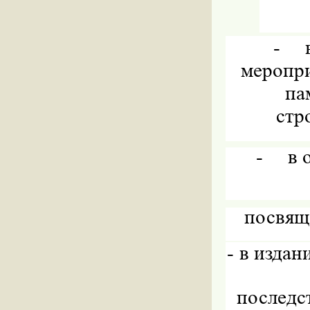
-
меропр
па
стр
-
в 
посвящ
-
в издан
последс