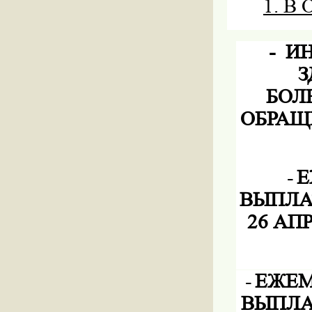
1. 
-
И
З
БОЛ
ОБРАЩ
-
Е
ВЫПЛА
26 АП
-
ЕЖЕМ
ВЫПЛА