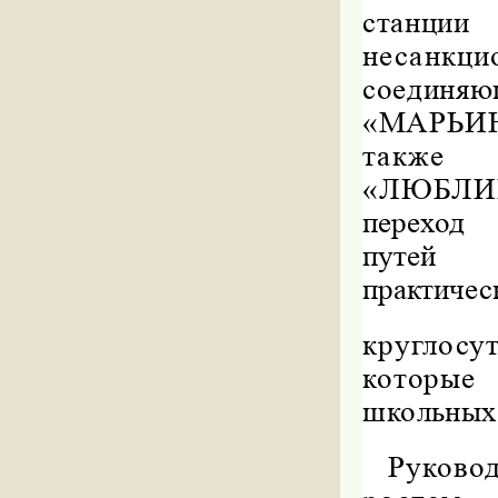
станции
несанк
соедин
«МАРЬИН
также
«ЛЮБЛИН
переход
путей
практичес
круглосу
которые
школьных 
Руково