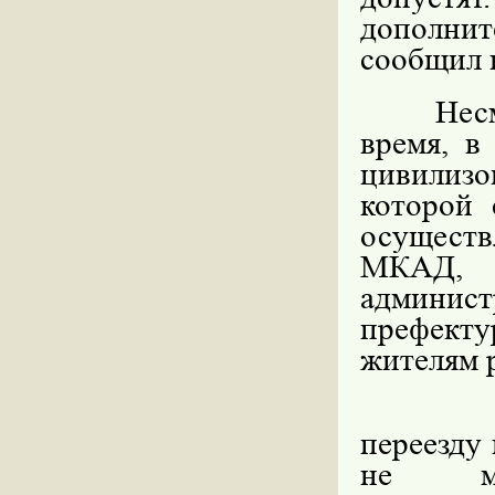
дополнит
сообщил 
Нес
время, в
цивилизо
которой 
осуществ
МКАД,
админис
префекту
жителям 
переезду
не мо