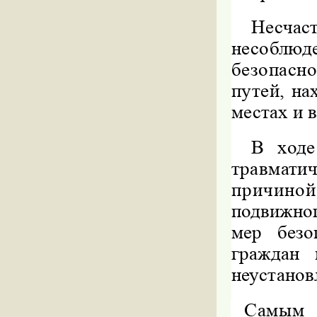
Несча
несоблю
безопасн
путей,
на
местах и 
В ходе
травмати
причиной
подвижног
мер без
граждан 
неустанов
Самым 