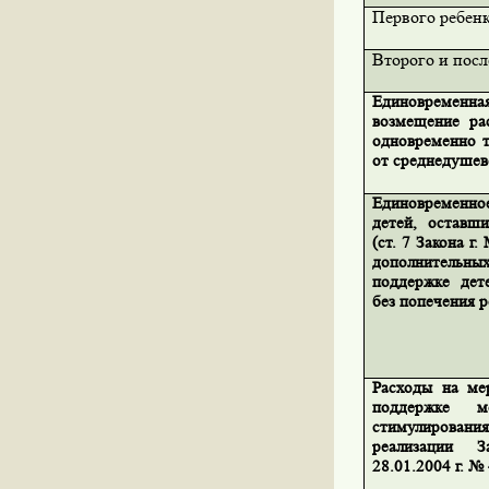
Первого ребен
Второго и пос
Единовременна
возмещение ра
одновременно т
от среднедушев
Единовременн
детей, оставш
(ст. 7 Закона г
дополнительн
поддержке дет
без попечения р
Расходы на ме
поддержке 
стимулирован
реализации 
28.01.2004 г. №