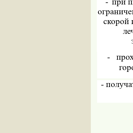
-
при п
ограниче
скорой 
ле
-
прох
гор
-
получа