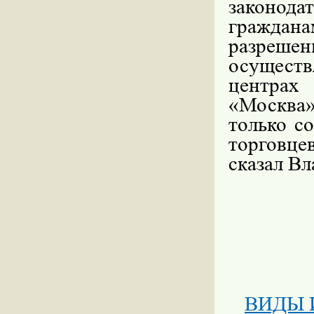
законода
граждана
разреш
осуществ
центрах
«Москва»
только с
торговц
сказал Вл
ВИДЫ 