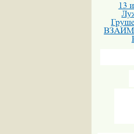
13 
Лу
Груш
ВЗАИМО