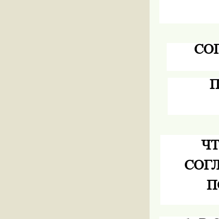
СО
П
ЧТ
СОГ
П