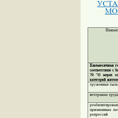
УСТА
МО
Наиме
Ежемесячная г
соответствии с З
70 “О мерах со
категорий жителе
труженики тыла
ветеранам труд
реабилитиров
признанным по
репрессий