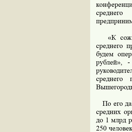
конференци
среднег
предприним
«К сожале
среднего п
будем опе
рублей», 
руководите
среднего 
Вышегородц
По его дан
средних ор
до 1 млрд 
250 челове