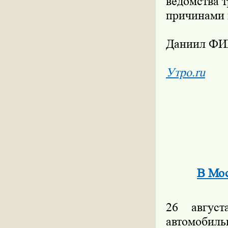
ведомства 
причинами 
Даниил Ф
Утро.ru
В Мос
26 авгус
автомобил