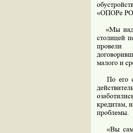
обустройст
«ОПОРе РО
«Мы надее
столицей п
провели
договорив
малого и ср
По его сл
действите
озаботилис
кредитам, 
проблемы.
«Вы сами 