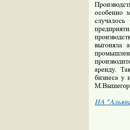
Производс
особенно м
случалось
предприяти
производс
выгоняла а
промышлен
производит
аренду. Та
бизнеса у 
М.Вышегор
ИА "Альян