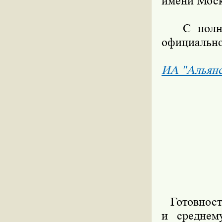
имени Моск
С полным 
официально
ИА "Альян
Готовность
и среднем