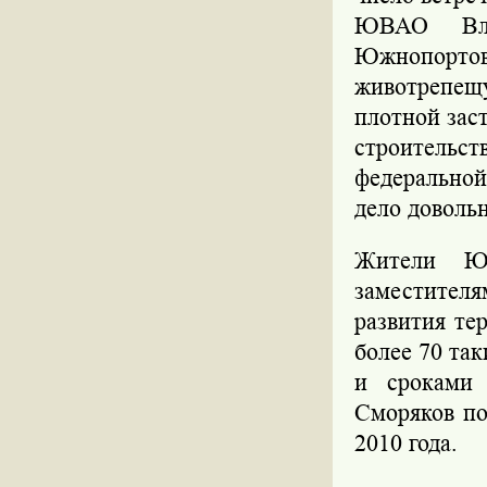
ЮВАО Вла
Южнопортов
животрепещ
плотной зас
строительст
федерально
дело доволь
Жители Юж
заместител
развития те
более 70 та
и сроками 
Сморяков по
2010 года.