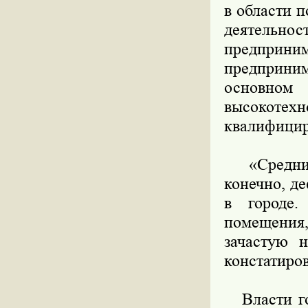
в области 
деятельно
предприни
предприним
основно
высокот
квалифицир
«Средних 
конечно, д
в городе
помещения,
зачастую 
констатиро
Власти го