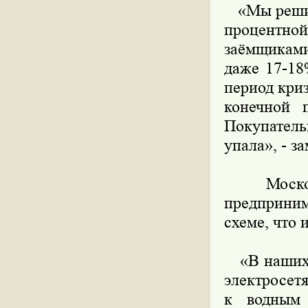
«Мы решили
процентной
заёмщиками
даже 17-18
период криз
конечной п
Покупатель
упала», - 
Московск
предприним
схеме, что 
«В наших с
электросетя
к водным