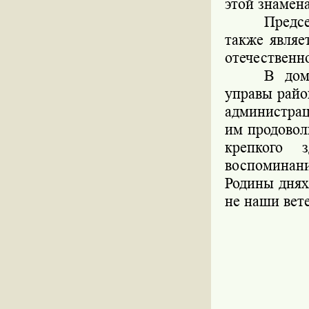
этой знамена
Предс
также являе
отечественн
В дом
управы райо
администра
им продовол
крепкого 
воспоминани
Родины днях
не наши вет