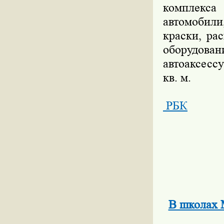
комплекс
автомобили,
краски, ра
оборудова
автоаксесс
кв. м.
РБК
В школах М