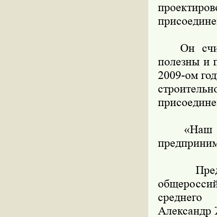
проектир
присоедине
Он считае
полезны и 
2009-ом го
строительн
присоедине
«Наш мор
предприним
Председа
общеросси
среднего
Александр 