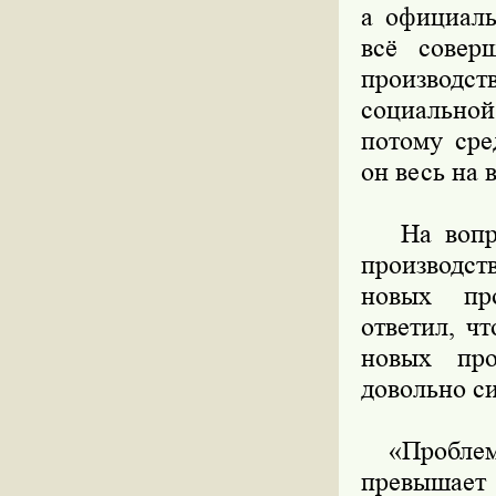
а официаль
всё совер
производст
социальной
потому сре
он весь на 
На вопрос
производс
новых про
ответил, ч
новых про
довольно с
«Проблема
превыша