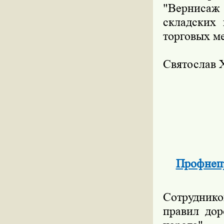
"Вернисаж 
складских 
торговых м
Святосла
Профнепр
Сотруднико
правил дор