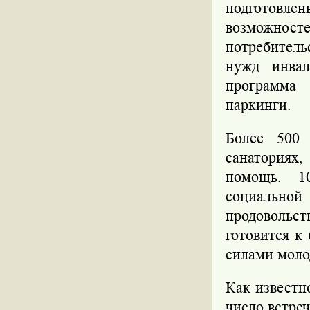
подготовле
возможнос
потребитель
нужд инвал
программа
паркинги.
Более 500 
санаториях
помощь. 10
социально
продовольст
готовится к
силами моло
Как известн
число встреч