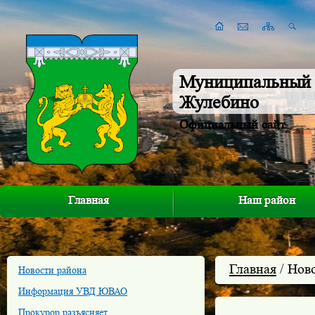
Муниципальный 
Жулебино
Официальный сайт
Главная
Наш район
Главная
/ Нов
Новости района
Информация УВД ЮВАО
Прокурор разъясняет