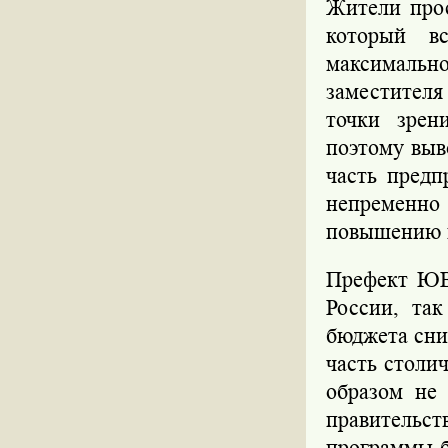
Жители про
который в
максимальн
заместителя
точки зрен
поэтому выв
часть предп
непременно
повышению 
Префект ЮВ
России, та
бюджета сни
часть столи
образом не 
правитель
программы б