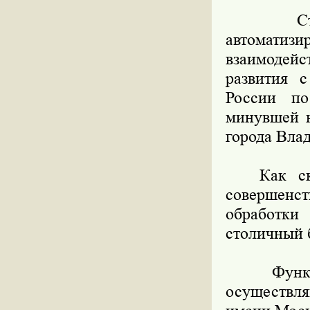
Столичн
автомат
взаимодей
развития 
России по
минувшей н
города Вла
Как сказа
совершенс
обработки
столичный 
Функции 
осуществл