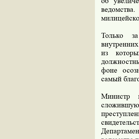
об увелич
ведомства.
милицейско
Только за
внутренних
из котор
должностны
фоне осозн
самый благ
Министр 
сложившую
преступле
свидетель
Департаме