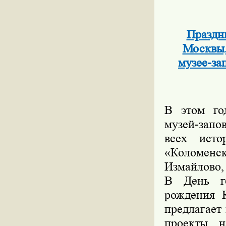
Праздн
Москвы,
музее-за
В этом го
музей-запо
всех исто
«Коломенс
Измайлово, 
В День го
рождения К
предлагает
проекты, 