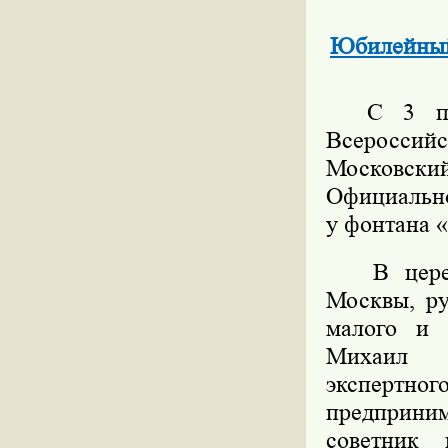
Юбилейный 
С 3 по 6
Всероссийс
Московск
Официально
у фонтана 
В церемон
Москвы, ру
малого и 
Михаил В
эксперт
предприни
советник