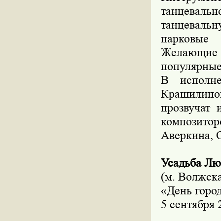
танцевал
танцевальн
парковые 
Желающие 
популярные 
В исполне
Крашилин
прозвучат 
композитор
Аверкина, О
Усадьба Лю
(м. Волжска
«День горо
5 сентября 