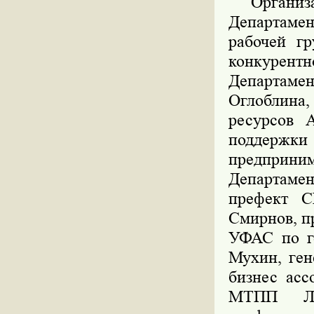
Организац
Департамен
рабочей г
конкурент
Департамен
Оглоблина,
ресурсов А
поддерж
предприним
Департамен
префект С
Смирнов, п
УФАС по г
Мухин, ген
бизнес асс
МТПП Лео