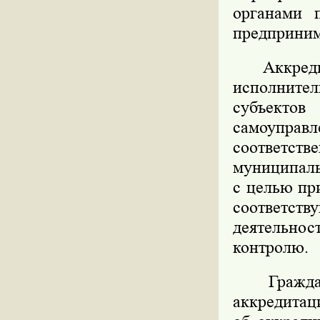
органами 
предприним
Аккредита
исполнител
субъектов
самоупра
соответст
муниципаль
с целью пр
соответст
деятельно
контролю.
Граждани
аккредитац