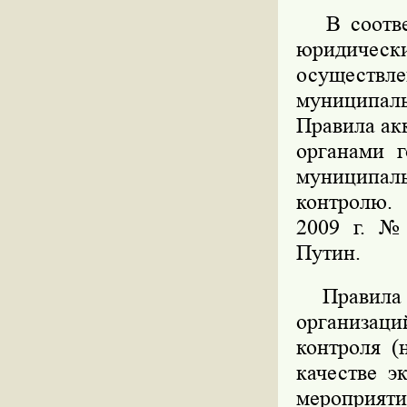
В соответ
юридически
осуществл
муниципал
Правила ак
органами г
муниципал
контролю. 
2009 г. №
Путин.
Правила у
организац
контроля (
качестве э
мероприят