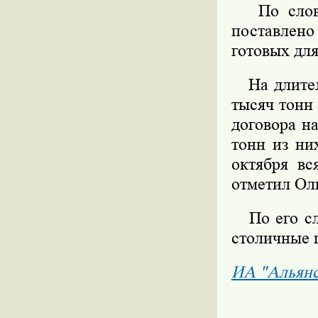
По словам
поставлен
готовых для
На длитель
тысяч тонн
договора н
тонн из ни
октября вс
отметил Ол
По его сло
столичные 
ИА "Альян