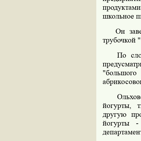
продуктами
школьное пи
Он завери
трубочкой "
По словам
предусмат
"большого
абрикосовог
Ольховой 
йогурты, 
другую пр
йогурты -
департамен