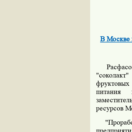
В Москве 
Расфасова
"соколакт
фруктовых 
питания 
заместител
ресурсов М
"Проработа
предприяти