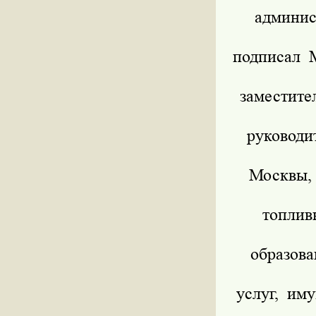
админис
подписал М
заместит
руководи
Москвы,
топлив
образова
услуг, им