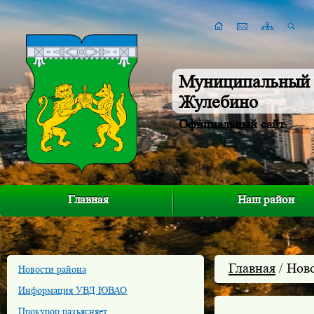
Муниципальный 
Жулебино
Официальный сайт
Главная
Наш район
Главная
/ Нов
Новости района
Информация УВД ЮВАО
Прокурор разъясняет