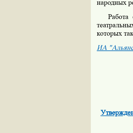
народных р
Работа фе
театральн
которых та
ИА "Альян
Утвержден