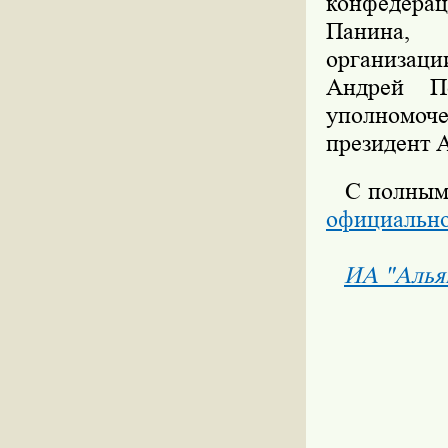
конфедера
Панина, 
организац
Андрей По
уполномоче
президент 
С полным с
официально
ИА "Алья