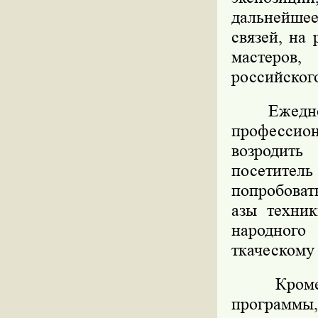
дальнейше
связей, на
мастеров,
российског
Ежедневно
профессион
возродить
посетите
попробоват
азы техник
народного
ткаческому 
Кроме то
программы,