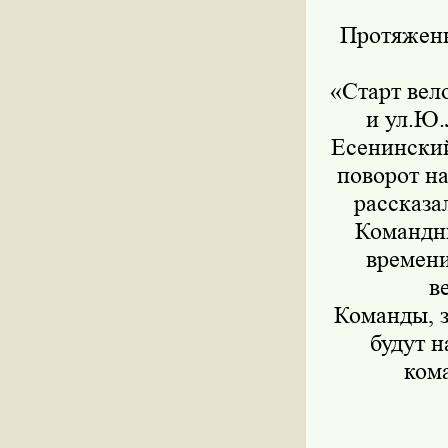
Протяженн
«Старт вел
и ул.Ю.
Есенинский
поворот на
рассказа
Командны
времени
в
Команды, з
будут 
ком