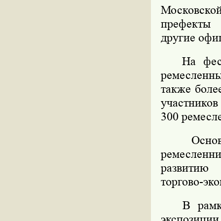
Московско
префекты 
другие офи
На фестив
ремесленны
также боле
участников
300 ремесл
Основной
ремесленн
развитию
торгово-эк
В рамках 
экспозици