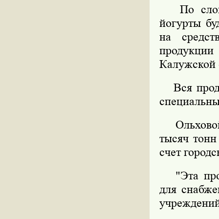
По словам
йогурты бу
на средст
продукци
Калужской 
Вся продук
специальный
Ольховой 
тысяч тонн
счет городс
"Эта прод
для снабже
учреждений"