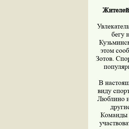
Жителей 
Увлекател
бегу 
Кузьминск
этом соо
Зотов. Спо
популяр
В настоящ
виду спор
Люблино и
други
Команды б
участвова