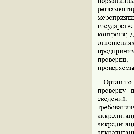
нормативн
регламент
мероприя
государст
контроля; 
отношения
предприни
проверки
проверяемы
Орган по а
проверку 
сведений,
требовани
аккредитац
аккредит
аккредитац