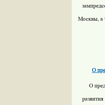
зампредс
Москвы, а
О пр
О пре
развития