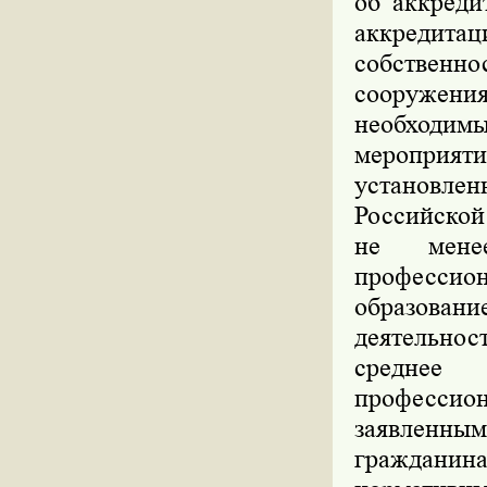
об аккреди
аккредит
собственно
сооружени
необходи
мероприят
установле
Российской
не мене
профессио
образован
деятельнос
среднее
профессио
заявленны
гражданина