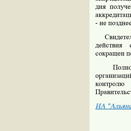
дня получе
аккредитаци
- не поздне
Свидетельс
действия 
сокращен п
Полность
организаци
контролю 
Правительс
ИА "Альян