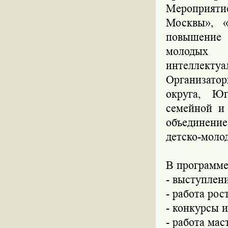
Мероприят
Москвы», 
повышение 
молодых 
интеллектуа
Организато
округа, Юг
семейной и
объединени
детско-моло
В программ
- выступлен
- работа рос
- конкурсы 
- работа мас