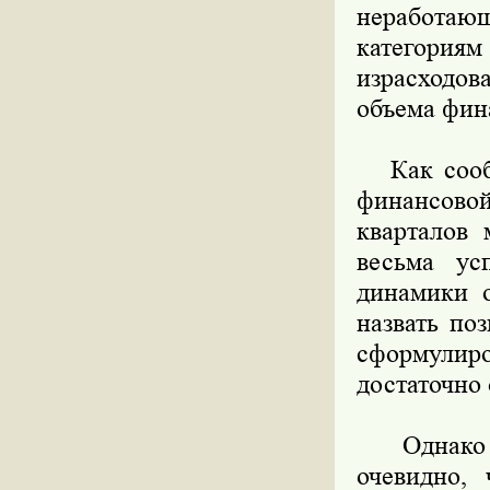
неработающ
категори
израсходов
объема фин
Как сообщ
финансовой
кварталов 
весьма ус
динамики 
назвать по
сформулир
достаточно
Однако к 
очевидно,