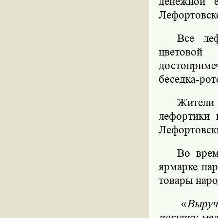
денежной 
Лефортовск
Все ле
цветово
достоприме
беседка-рот
Жители
лефортики 
Лефортовск
Во врем
ярмарке па
товары наро
«
Выруч
покупку мед