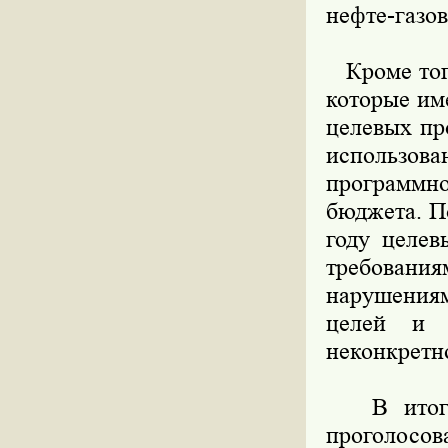
нефте-газов
Кроме того
которые им
целевых пр
использов
программно
бюджета. П
году целев
требования
нарушения
целей и 
неконкретн
В итоге, 
проголосов