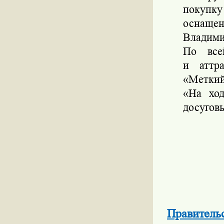
покупк
оснащен
Владими
По все
и аттр
«Меткий
«На ход
досугов
Правительс