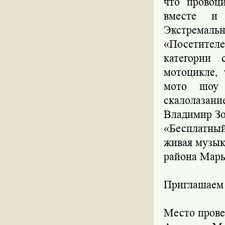
что провоц
вместе и 
Экстремальн
«Посетител
категории 
мотоцикле, 
мото шоу 
скалолазан
Владимир Зо
«Бесплатный
живая музыка
района Марь
Приглашаем 
Место прове