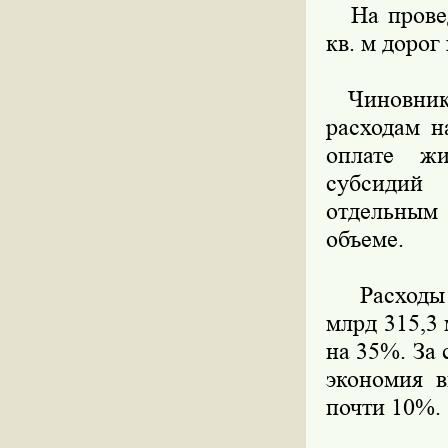
На проведе
кв. м дорог
Чиновник о
расходам н
оплате жи
субсидий
отдельным
объеме.
Расходы б
млрд 315,3
на 35%. За
экономия 
почти 10%.