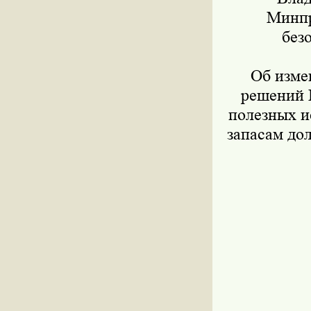
Минпр
без
Об измен
решений 
полезных 
запасам до