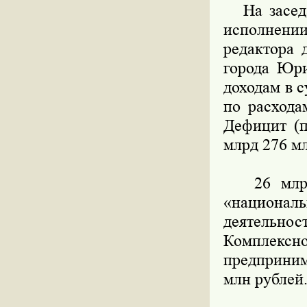
На заседа
исполнении
редактора 
города Юри
доходам в с
по расхода
Дефицит (п
млрд 276 мл
26 млрд 8
«национа
деятельно
Комплексн
предприним
млн рублей