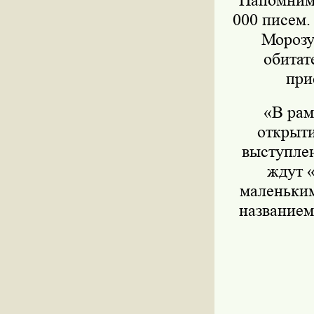
Напомним,
000 писем.
Морозу
обитат
при
«В рам
открыти
выступлен
ждут 
маленьким
названием