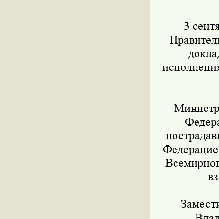
3 сентя
Правител
докла
исполнения
Министр ф
Федер
пострадав
Федерацией
Всемирног
вз
Замести
Влад