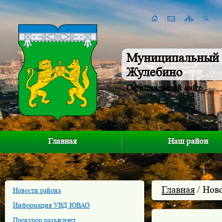
Муниципальный 
Жулебино
Официальный сайт
Главная
Наш район
Главная
/ Нов
Новости района
Информация УВД ЮВАО
Прокурор разъясняет