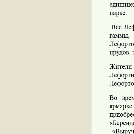
единице
парке.
Все Леф
гаммы,
Лефорто
прудов, 
Жители
Лефорти
Лефорто
Во врем
ярмарк
приобре
«Беренд
«Выруче