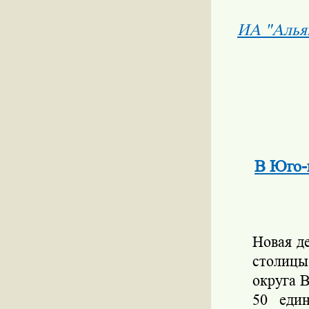
ИА "Алья
В Юго-
Новая д
столицы
округа В
50 еди