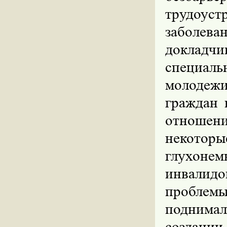
трудоус
заболев
докладч
специал
молодеж
граждан 
отношен
некотор
глухоне
инвалид
пробле
поднима
создани