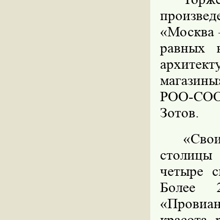
произвед
«Москва 
равных 
архитек
магазин
РОО-СОО
Зотов.
«Сво
столицы
четыре с
Более 
«Провиа
красота 