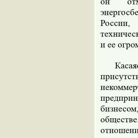
он от
энергосб
России,
техническ
и ее огро
Касая
присутс
некоммер
предпри
бизнесо
обществе
отношени