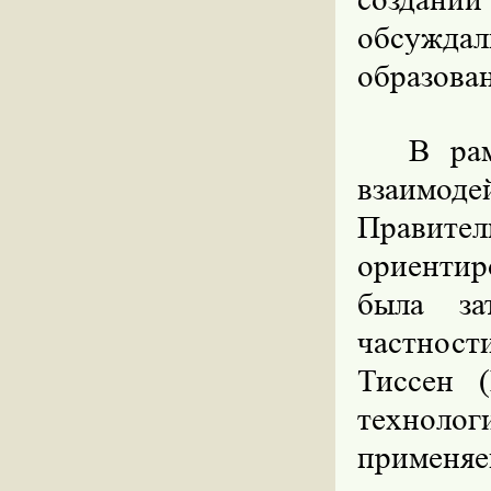
обсужда
образован
В ра
взаимо
Правит
ориентир
была за
частност
Тиссен (
техноло
применяе