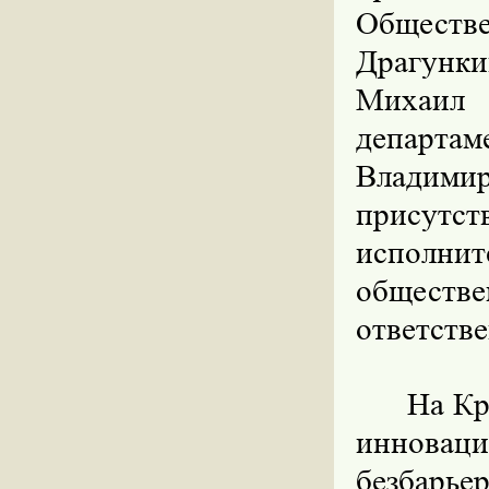
Обществ
Драгунки
Михаил
департа
Владими
присут
исполн
общест
ответстве
На Кр
инновац
безбарье