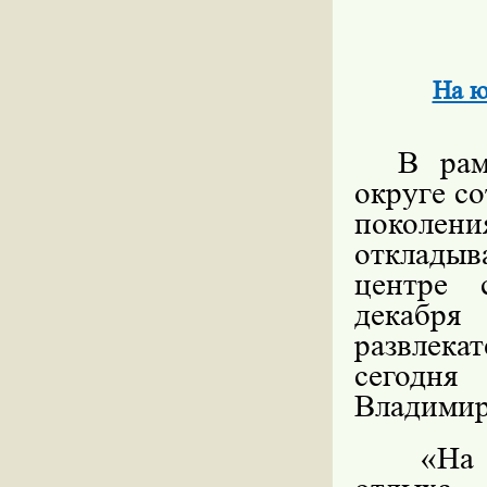
На ю
В рам
округе с
поколен
откладыв
центре 
декабря
развлека
сегодня
Владимир
«На