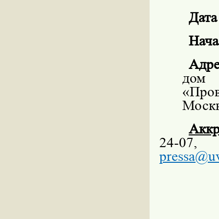
Дата
Нача
Адре
дом
«Про
Моск
Аккр
24-07
pressa
@
u