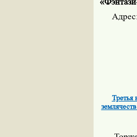
«Фэнтази
Адрес
Третья 
землячеств
Торж