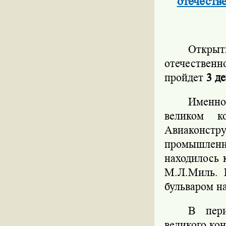
отечеств
Откры
отечествен
пройдет
3 де
Именно
великом к
Авиаконстру
промышленн
находилось 
М.Л.Миль. 
бульваром н
В пери
великого ко