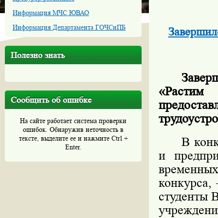
Информация МЧС ЮВАО
Информация Департамента ГОЧСиПБ
Завершил
Полезно знать
Завер
«Растим
Сообщить об ошибке
предоста
трудоустр
На сайте работает система проверки
ошибок. Обнаружив неточность в
тексте, выделите ее и нажмите Ctrl +
В конк
Enter.
и предпр
временны
конкурса, 
студенты 
учреждени