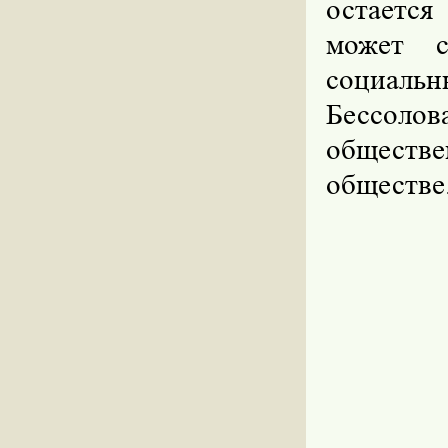
остается
может с
социаль
Бессол
обществ
обществе