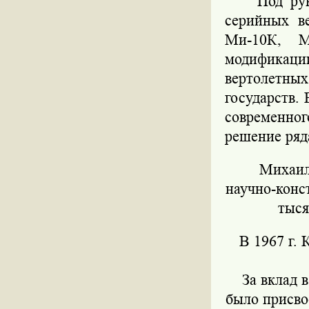
Под ру
серийных в
Ми-10К, М
модификац
вертолетны
государств.
современног
решение ряд
Михаил
научно-конс
тыся
В
1967 г
. 
За вклад 
было присво