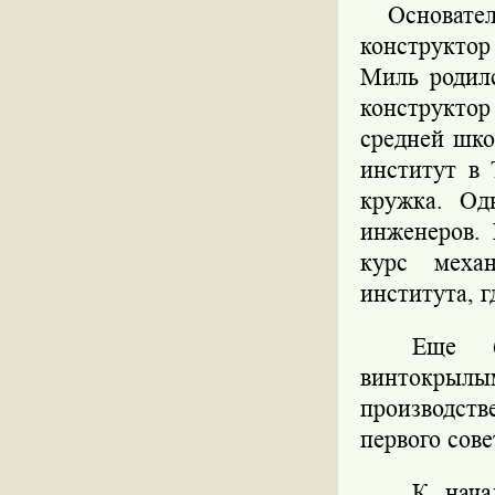
Основате
конструктор
Миль родил
конструкто
средней шк
институт в 
кружка. Од
инженеров. 
курс механ
института, 
Еще б
винтокры
производств
первого сов
К нача