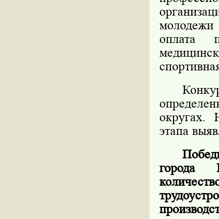
организац
молодежи
оплата п
медицинск
спортивная
Конку
определен
округах. 
этапа выяв
Побед
города 
количес
трудоустр
производс