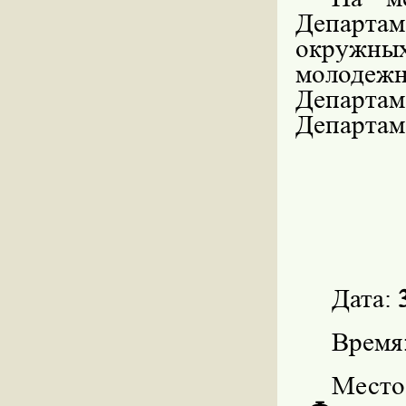
Департам
окружных
молоде
Департ
Департам
Дата:
Время
Мест