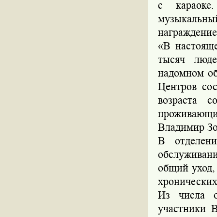
с караоке
музыкальн
награждение
«В настояще
тысяч люд
надомном об
Центров со
возраста с
проживающи
Владимир Зо
В отделени
обслуживан
общий уход,
хронических
Из числа о
участники В