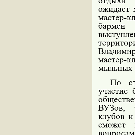
отдыха 
ожидает 
мастер-
бармен 
выступле
территори
Владимир
мастер-к
мыльных 
По сл
участие 
обществе
ВУЗов, 
клубов и
сможет 
вопросам