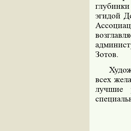
глубинки
эгидой Д
Ассоциа
возгла
админист
Зотов.
Худож
всех жел
лучшие 
специаль