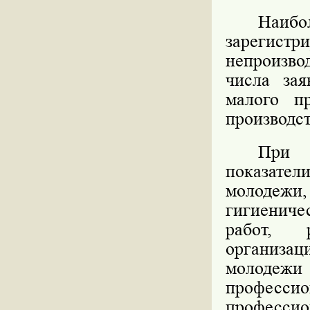
Наибо
зареги
непроизво
числа зая
малого п
производс
При 
показател
молодежи, 
гигиениче
работ, 
организ
молодежи 
професси
профессио