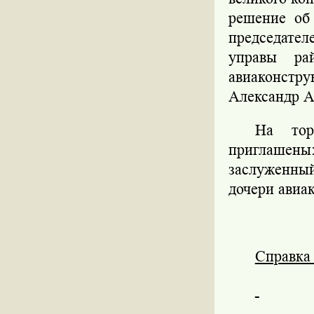
решение об 
председате
управы ра
авиаконстр
Александр А
На тор
приглашены
заслуженны
дочери авиа
Справка