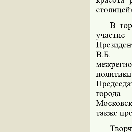
столицей»
В тор
участие
Президе
В.Б. З
межреги
политик
Председ
города
Московск
также пре
Творч