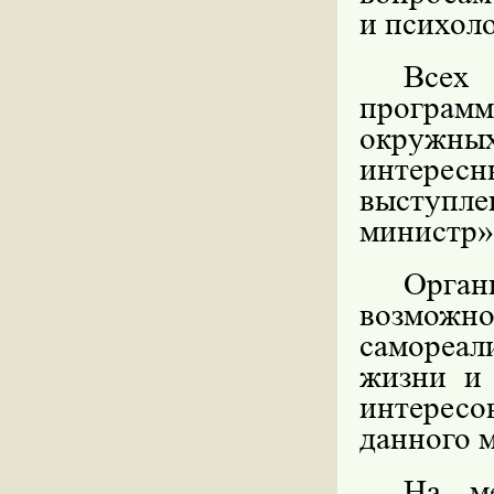
и психоло
Всех 
програм
окружны
интересн
выступл
министр» 
Орган
возможн
самореал
жизни и
интересо
данного 
На ме