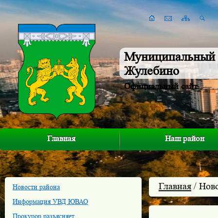
Муниципальный 
Жулебино
Официальный сайт
Главная
Наш район
Главная
/ Нов
Новости района
Информация УВД ЮВАО
Прокурор разъясняет