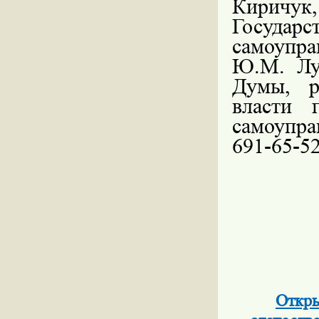
Кирич
Государ
самоупр
Ю.М. Лу
Думы, р
власти 
самоупра
691-65-52
Откры