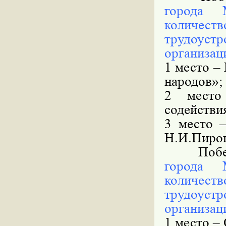
города 
количес
трудоус
организац
1 место –
народов»;
2 место
содействи
3 место 
Н.И.Пирог
Победи
города 
количес
трудоус
организац
1 место –