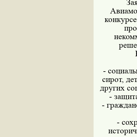
За
Авиамот
конкурсе
про
неком
реше
- социаль
сирот, де
других со
- защит
- граждан
- сох
историч