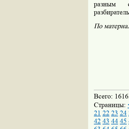
разным с
разбиратель
По матери
Всего: 1616
Страницы:
21
22
23
24
42
43
44
45