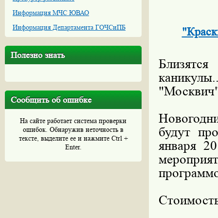
Информация МЧС ЮВАО
Информация Департамента ГОЧСиПБ
"Краск
Полезно знать
Близятс
каникулы
"Москвич"
Сообщить об ошибке
Новогодн
На сайте работает система проверки
будут пр
ошибок. Обнаружив неточность в
тексте, выделите ее и нажмите Ctrl +
января 20
Enter.
мероприят
программо
Стоимость