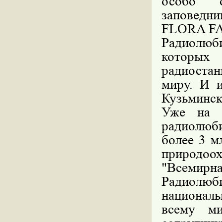
особо о
заповедн
FLORA F
Радиолюб
которых
радиостан
миру. И и
Кузьминск
Уже на п
радиолюби
более 3 м
природоох
"Всемирна
Радиолюб
национал
всему ми