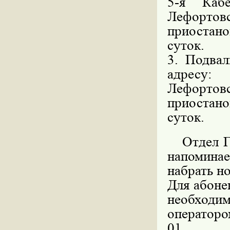
5-я Каб
Лефортов
приостано
суток.
3. Подва
адресу:
Лефортов
приостано
суток.
Отдел Го
напоминае
набрать н
Для абоне
необходим
операторо
01.