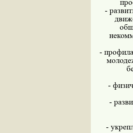
про
- разви
движ
общ
некомм
- профила
молодеж
б
- физи
- разв
- укреп