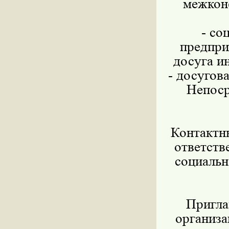
межкон
- со
предпри
досуга и
- досугов
Непоср
Контактн
ответств
социаль
Пригла
организа