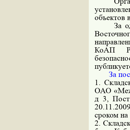
Органами
установл
объектов 
За одинн
Восточн
направлен
КоАП РФ
безопасн
публикует
За посл
1. Складс
ОАО «Межр
д 3, Пост
20.11.200
сроком на 
2. Складс