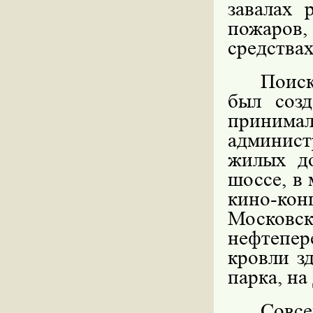
завалах 
пожаро
средствах
Поис
был соз
принимал
админист
жилых д
шоссе, в 
кино-кон
Моско
нефтепер
кровли з
парка, на
Совсе