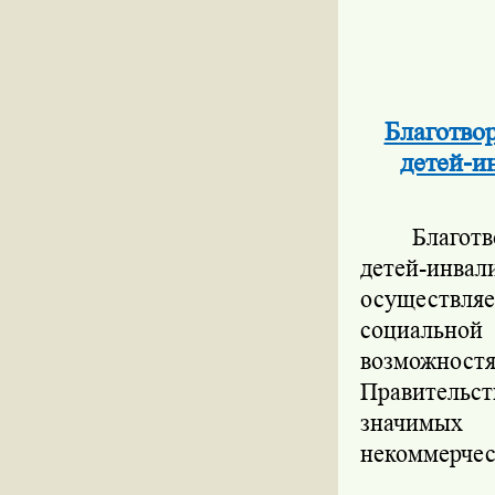
Благотво
детей-и
Благот
детей-инва
осуществляе
социальной
возможност
Правительс
значимых 
некоммерчес