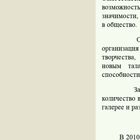
возможнос
значимости,
в общество.
О
организаци
творчества
новым тал
способности
З
количество 
галерее и р
В 2010