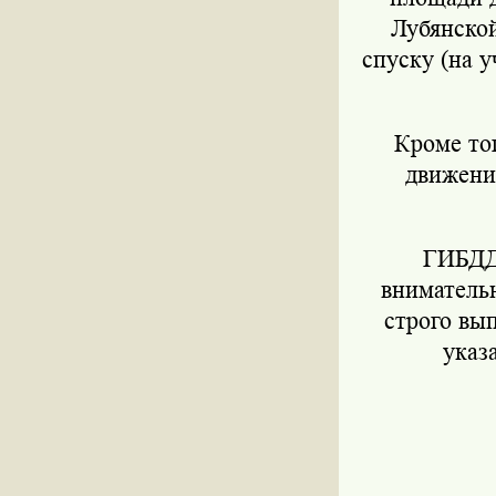
Лубянско
спуску (на 
Кроме тог
движени
ГИБДД 
вниматель
строго вы
указ