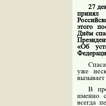
27 де
принял
Российск
этого по
Днём спа
Президен
«Об уст
Федераци
Спаса
уже нес
вызывает
В про
именно 
всегда п