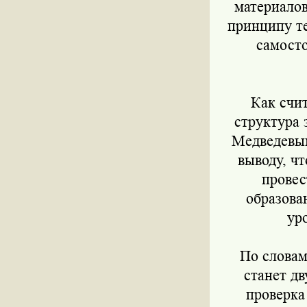
материалов
принципу те
самосто
Как счи
структура 
Медведевым
выводу, ч
провес
образова
ур
По словам
станет дв
проверка