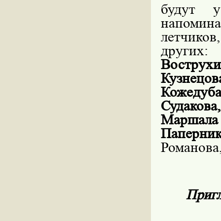
будут у
напомин
летчиков
других:
Вострухи
Кузнецов
Кожедуб
Судаков
Маршала
Паперник
Романова
Пригл