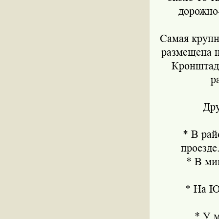
дорожно
Самая крупн
размещена н
Кронштадс
р
Дру
* В район
проезде
* В микр
* На Юге
* У ме