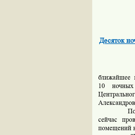
Десяток но
За наруш
ближайшее 
10 ночных
Центральн
Александров
По его сло
сейчас про
помещений н