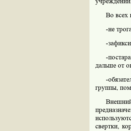
учреждении,
Во всех 
-не трог
-зафикс
-постар
дальше от о
-обязат
группы, пом
Внешни
предназначе
используют
свертки, ко