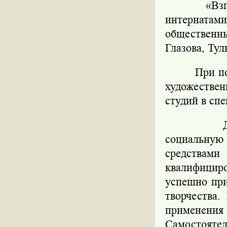
«Вз
интернатам
общественны
Глазова, Тул
При п
художествен
студий в сп
социальную
средства
квалифицир
успешно при
творчества.
применен
Самостоятел