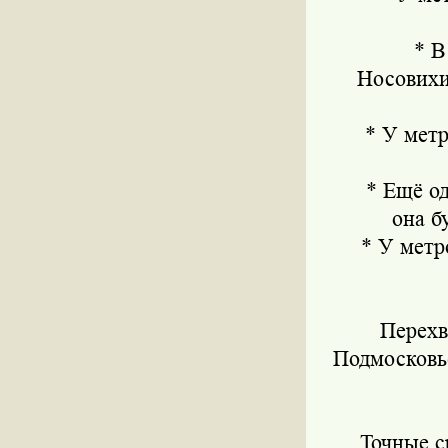
* В р
Носовихи
* У метро
* Ещё одна
она б
* У метро 
Перехв
Подмосковь
Точные с