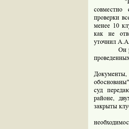
"Правоохр
совместно
проверки вс
менее 10 кл
как не отв
уточнил А.А
Он рассказ
проведенных
"Шансы н
Документы
обоснованы",
суд переда
районе, дв
закрыты клуб
В то же 
необходимос