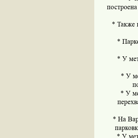
построена
* Также па
* Парков
* У метр
* У мет
п
* У мет
перехв
* На Варш
парковк
* У метр