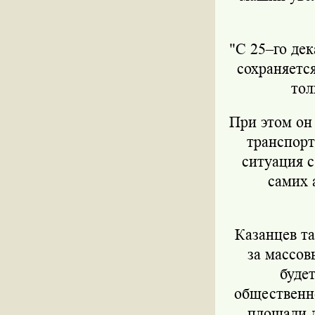
"С 25–го дек
сохраняетс
тол
При этом он 
транспорт
ситуация с
самих 
Казанцев та
за массов
буде
общественно
площади д