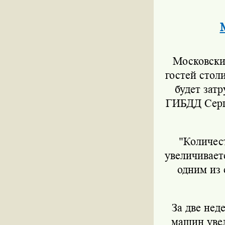
Московски
гостей стол
будет зат
ГИБДД Серге
"Количес
увеличиваетс
одним из 
За две нед
машин увел