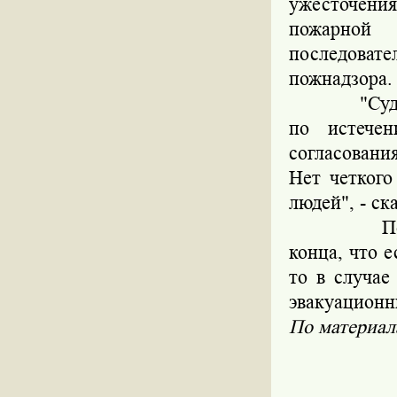
ужесточени
пожарной
последовате
пожнадзора.
"Суд сегод
по истечен
согласовани
Нет четког
людей", - ск
По словам
конца, что е
то в случае
эвакуационн
По материа