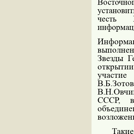
Восточно
установит
честь 
информац
Информац
выполнен
Звезды Г
открытии
участие
В.Б.Зото
В.Н.Овч
СССР, в
объедин
возложен
Таки