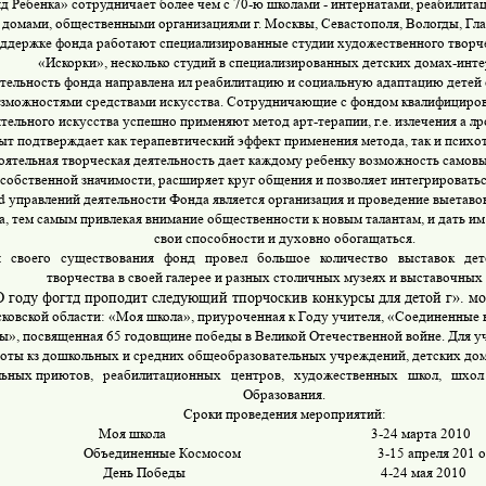
яд Ребенка» сотрудничает более чем с 70-ю школами - интернатами, реабилит
 домами, общественными организациями г. Москвы, Севастополя, Вологды, Глаз
ддержке фонда работают специализированные студии художественного творче
«Искорки», несколько студий в специализированных детских домах-инте
тельность фонда направлена ил реабилитацию и социальную адаптацию детей
зможностями средствами искусства. Сотрудничающие с фондом квалифициров
тельного искусства успешно применяют метод арт-терапии, г.е. излечения а лр
ыт подтверждает как терапевтический эффект применения метода, так и психо
ятельная творческая деятельность дает каждому ребенку возможность самов
собственной значимости, расширяет круг общения и позволяет интегрироватьс
 управлений деятельности Фонда является организация и проведение выетавок
а, тем самым привлекая внимание общественности к новым талантам, и дать им
свои способности и духовно обогащаться.
 своего существования фонд провел большое количество выставок дет
творчества в своей галерее и разных столичных музеях и выставочных 
 году фогтд проподит следующий тпорчоскив конкурсы для детой г». м
ковской области: «Моя школа», приуроченная к Году учителя, «Соединенные 
ы», посвященная 65 годовщине победы в Великой Отечественной войне. Для 
оты кз дошкольных и средних общеобразовательных учреждений, детских дом
льных приютов,
реабилитационных центров, художественных школ, шхол 
Образования.
Сроки проведения мероприятий:
Моя школа
3-24 марта 2010
Объединенные Космосом
3-15 апреля 201 о
День Победы
4-24 мая 2010