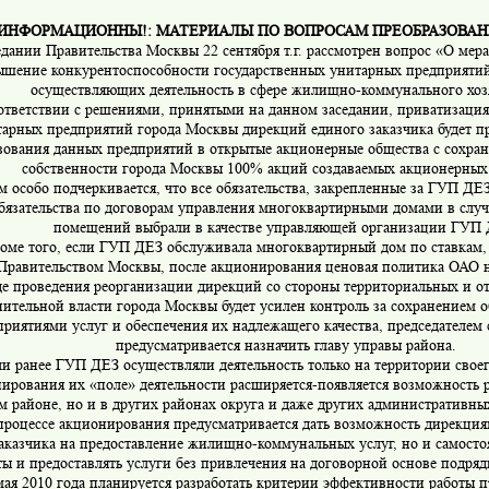
ИНФОРМАЦИОННЫ!: МАТЕРИАЛЫ ПО ВОПРОСАМ ПРЕОБРАЗОВАН
едании Правительства Москвы 22 сентября т.г. рассмотрен вопрос «О мер
ышение конкурентоспособности государственных унитарных предприятий
осуществляющих деятельность в сфере жилищно-коммунального хоз
ответствии с решениями, принятыми на данном заседании, приватизация
арных предприятий города Москвы дирекций единого заказчика будет п
зования данных предприятий в открытые акционерные общества с сохран
собственности города Москвы 100% акций создаваемых акционерных
м особо подчеркивается, что все обязательства, закрепленные за ГУП ДЕЗ
обязательства по договорам управления многоквартирными домами в случ
помещений выбрали в качестве управляющей организации ГУП 
оме того, если ГУП ДЕЗ обслуживала многоквартирный дом по ставкам
Правительством Москвы, после акционирования ценовая политика ОАО н
де проведения реорганизации дирекций со стороны территориальных и о
ительной власти города Москвы будет усилен контроль за сохранением 
приятиями услуг и обеспечения их надлежащего качества, председателем 
предусматривается назначить главу управы района.
и ранее ГУП ДЕЗ осуществляли деятельность только на территории своег
ирования их «поле» деятельности расширяется-появляется возможность р
м районе, но и в других районах округа и даже других административных
процессе акционирования предусматривается дать возможность дирекция
заказчика на предоставление жилищно-коммунальных услуг, но и самосто
ты и предоставлять услуги без привлечения на договорной основе подря
мая 2010 года планируется разработать критерии эффективности работы