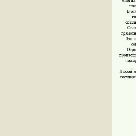
многих
спа
В от
сп
специ
Стан
грамот
Это г
со
Отря
произошл
пожар
Любой мо
государс