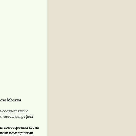
токе Москвы
 соответствии с
я, сообщил префект
па домостроения (дома
жилыми помещениями