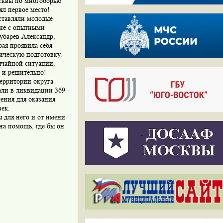
осквы по многоборью
ял первое место!
ставляли молодые
вне с опытными
убарев Александр,
рая проявила себя
ческую подготовку.
ычайной ситуации,
о и решительно!
территории округа
али в ликвидации 369
ения для оказания
век.
 для него и от имени
 на помощь, где бы он