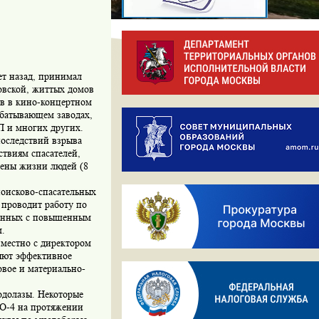
ет назад, принимал
овской, життых домов
ов в кино-концертном
абатывающем заводах,
П и многих других.
последствий взрыва
твиям спасателей,
сены жизни людей (8
поисково-спасательных
 проводит работу по
язанных с повышенным
м.
местно с директором
яют эффективное
овое и материально-
одолазы. Некоторые
О-4 на протяжении