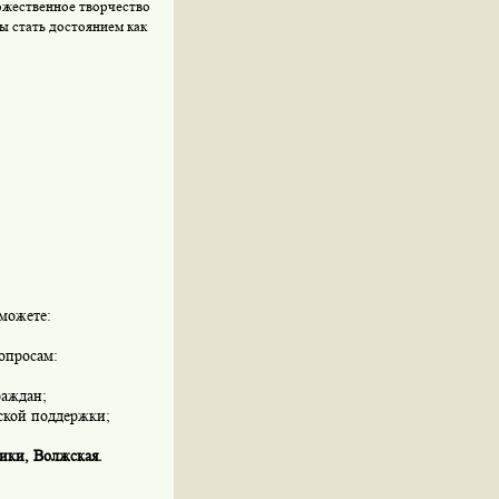
ожественное творчество
ы стать достоянием как
можете:
опросам:
раждан;
ской поддержки;
ики
,
Волжская
.