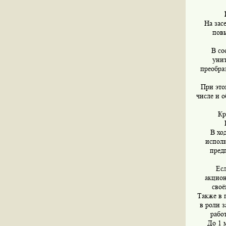
На зас
пов
В со
унит
преобра
При это
числе и 
Кр
В хо
исполн
пред
Есл
акцион
своё
Также в 
в роли 
рабо
До 1 