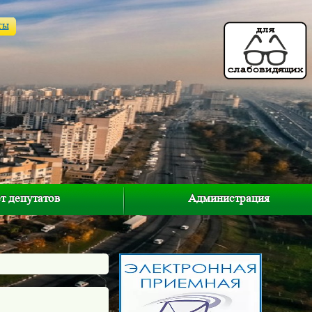
ты
т депутатов
Администрация