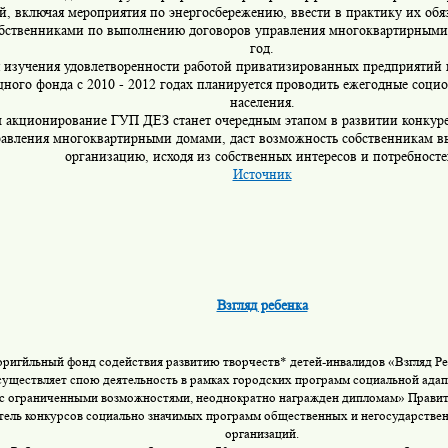
й, включая мероприятия по энергосбережению, ввести в практику их обя
обственниками по выполнению договоров управления многоквартирными
год.
 изучения удовлетворенности работой приватизированных предприятий 
ного фонда с 2010 - 2012 годах планируется проводить ежегодные соци
населения.
м акционирование ГУП ДЕЗ станет очередным этапом в развитии конкур
равления многоквартирными домами, даст возможность собственникам 
организацию, исходя из собственных интересов и потребносте
Источник
Взгляд ребенка
оригйльный фонд содействия развитию творчеств* детей-инвалидов «Взгляд Ре
осуществляет спою деятельность в рамках городских программ социальной ада
 с ограниченными возможностями, неоднократно награжден дипломам» Правит
тель конкурсов социально
значимых программ общественных и
негосударстве
организаций.