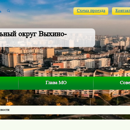
Схема проезда
Контак
ьный округ Выхино-
айт
Глава МО
Сове
овости