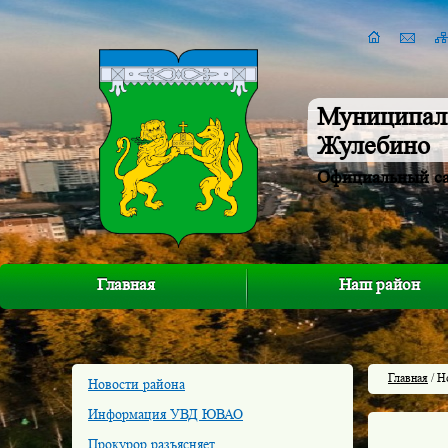
Муниципал
Жулебино
Официальный с
Главная
Наш район
Главная
/ Н
Новости района
Информация УВД ЮВАО
Прокурор разъясняет