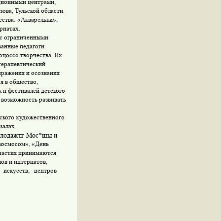
ационными центрами,
ова, Тульской области.
ства: «Акварельки»,
рнатах.
 с ограниченными
анные педагоги
оцоссо творчества. Их
терапевтический
ыражения и осознания
я в общество,
 н фестивалей детского
 возможность развивать
ского
художественного
залах.
олодажтг Мос*шы и
космосом», «День
участия принимаются
ов и интернатов,
искусств, центров