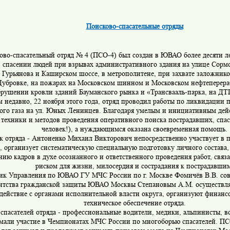
Поисково-спасательные отряды
ово-спасательный отряд № 4 (ПСО-4) был создан в ЮВАО более десяти л
в спасении людей при взрывах административного здания на улице Сорм
е Гурьянова и Каширском шоссе, в метрополитене, при захвате заложник
 Дубровке, на пожарах на Московском шинном и Московском нефтеперер
брушении кровли
зданий Бауманского рынка и «Трансвааль-парка, на ДТ
м недавно, 22 ноября этого года, отряд проводил работы по ликвидации 
ого газа на ул. Юных Ленинцев. Благодаря умелым и инициативным дейс
техники и методов проведения оперативного поиска пострадавших, спа
человек!), а нуждающимся оказана своевременная помощь.
к отряда - Антоненко Михаил Викторович непосредственно участвует в 
, организует систематическую специальную подготовку личного состава,
нию кадров в духе осознанного и ответственного проведения работ, св
риском для жизни, милосердия и сострадания к пострадавши
ик Управления по ЮВАО ГУ МЧС России по г. Москве Фомичёв В.В. сов
нтства гражданской защиты ЮВАО Москвы Степановым А.М. осуществл
действие с органами исполнительной власти округа, организуют финанс
техническое обеспечение отряда.
спасателей отряда - профессиональные водители, медики, альпинисты, в
мали участие в Чемпионатах МЧС России по многоборью спасателей. ПС