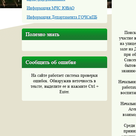
Информация МЧС ЮВАО
Информация Департамента ГОЧСиПБ
Поиск
Полезно знать
участие 
на улиц
зале на
при о
Совсе
Сообщить об ошибке
бытов
знанию 
На сайте работает система проверки
ошибок. Обнаружив неточность в
Начальни
тексте, выделите ее и нажмите Ctrl +
работах
Enter.
воспита
Начальн
Аге
взаимо
Среди 
прини