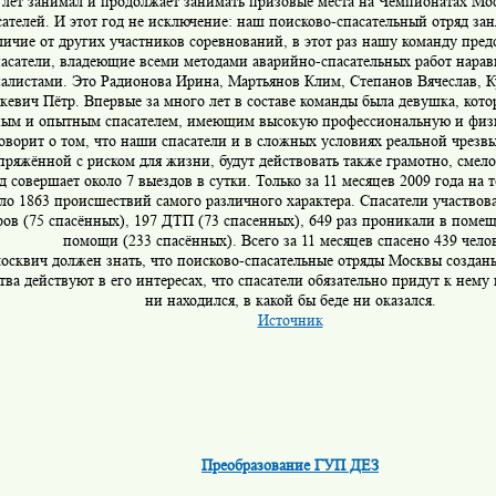
 лет
занимал и продолжает занимать призовые места на Чемпионатах М
сателей. И этот год не исключение: наш поисково-спасательный отряд зан
личие от других участников соревнований, в этот раз нашу
команду пред
асатели, владеющие всеми методами аварийно-спасательных работ нара
алистами. Это Радионова Ирина, Мартьянов Клим, Степанов Вячеслав, К
кевич Пётр. Впервые за много лет в составе команды была девушка, кото
ным и опытным спасателем, имеющим высокую профессиональную и физи
оворит о том, что наши спасатели и в сложных условиях реальной чрезв
пряжённой с риском для жизни, будут действовать также грамотно, смел
д совершает около 7 выездов в сутки. Только за 11 месяцев 2009 года на 
о 1863 происшествий самого различного характера. Спасатели участвов
ов (75 спасённых), 197 ДТП (73 спасенных), 649 раз проникали в помещ
помощи (233 спасённых). Всего за 11 месяцев спасено 439 чело
сквич должен знать, что поисково-спасательные отряды Москвы созданы
тва действуют в его интересах, что спасатели обязательно придут к нему
ни находился, в какой бы беде ни оказался.
Источник
Преобразование ГУП ДЕЗ