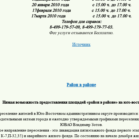
20
января
2010
года
с
15.00
ч
.
до
17.00
ч
.
17
февраля
2010
года
с
15.00
ч
.
до
17.00
ч
.
17
марта
2010
года
с
15.00
ч
.
до
17.00
ч
.
Телефон
для
справок
:
8-499-179-57-09, 8-499-179-77-03.
Фее услуги отзываются Бесплатно.
Источник
Район в районе
Низкая возможность предоставления площадей «район в районе»
на юго-вос
реселение жителей в Юго-Восточном административном округе производится в
одательными актами города и ежегодно утверждаемыми графиками переселени
ЮВАО Владимир Зотов.
е направление переселения - это ликвидация пятиэтажного фонда первого эта
 К-7,П-32,35) и аварийного жилого фонда. По состоянию на начало декабря 