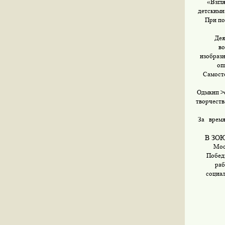
«Взгл
детскими
При по
Дея
во
изобрази
оп
Самосто
Одмкип >d
творчеств
За
время
В ЗОЮ
Мос
Побед
раб
социа