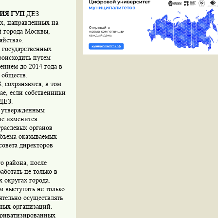
ИЯ ГУП
ДЕЗ
ах, направленных на
 города Москвы,
яйства».
 государственных
роисходить путем
ением до 2014 года в
 обществ.
, сохраняются, в том
ае, если собственники
ДЕЗ.
, утвержденным
е изменится.
траслевых органов
объема оказываемых
совета директоров
о района, после
аботать не только в
 округах города.
м выступать не только
ятельно осуществлять
дных организаций.
 приватизированных