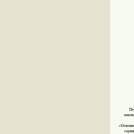
Пе
закон
«Основно
серии