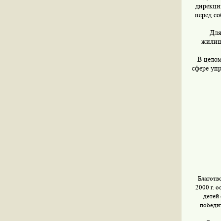
дирекци
перед с
Для
жилищ
В цело
сфере уп
Благотв
2000 г. 
детей
победи