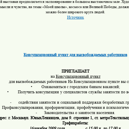
й выставки предполагается экспонирование в большом выставочном зале. Худ
 мысли и чувства, на темы «Моей школы», космоса или Великой Победы, должн
можно более широкого круга людей.
Источник
Консультационный пункт для высвобождаемых работников
ПРИГЛАШАЕТ
на
Консультационный пункт
для высвобождаемых работников На Консультационном пункте вы с
•
Ознакомиться с городским банком вакансий;
•
Получить консультации у специалистов службы занятости по в
-
содействия занятости и социальной поддержки безработных г
Профконсультирования, профориентации, профобучения и психологиче
-
Законодательства о занятости населения.
рес
:
г
.
Москва
ул
.
Юных
Ленинцев
,
дом
9.
строение
1,
ст
.
метро
Текстильщ
График
работы
:
16
декабря
2009
года
с
15.00
ч
.
до
17.00
ч
.