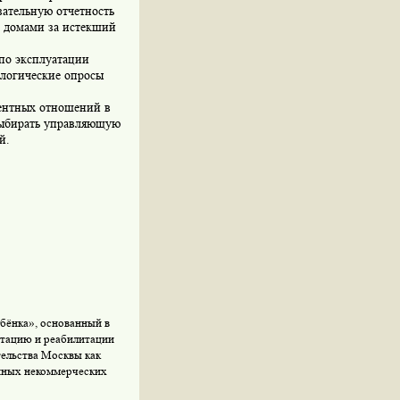
зательную отчетность
 домами за истекший
по эксплуатации
ологические опросы
ентных отношений в
выбирать управляющую
й.
бёнка», основанный в
птацию и реабилитации
ельства Москвы как
нных некоммерческих