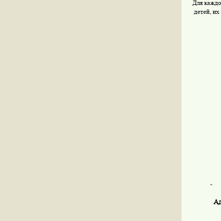
Для каждо
детей, их
-
Ад