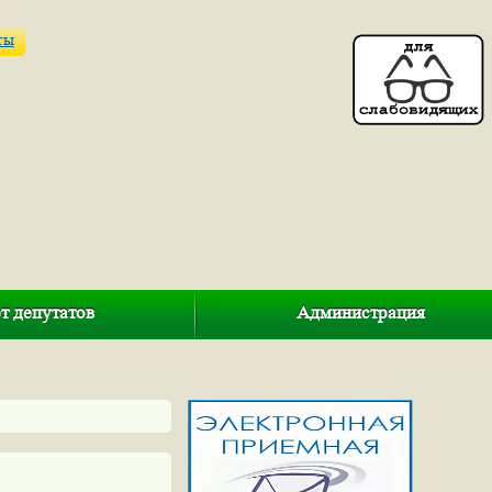
ты
т депутатов
Администрация