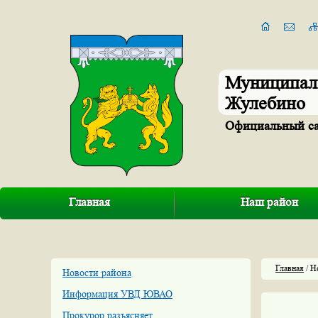
Муниципал
Жулебино
Официальный с
Главная
Наш район
Главная
/ Н
Новости района
Информация УВД ЮВАО
Прокурор разъясняет