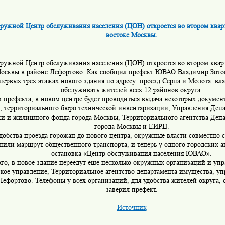
ружной Центр обслуживания населения (ЦОН) откроется во втором кварт
востоке Москвы.
ружной Центр обслуживания населения (ЦОН) откроется во втором кварт
Москвы в районе Лефортово. Как сообщил префект ЮВАО Владимир Зотов
первых трех этажах нового здания по адресу: проезд Серпа и Молота, вла
обслуживать жителей всех 12 районов округа.
 префекта, в новом центре будет проводиться выдача некоторых докумен
, территориального бюро технической инвентаризации, Управления Де
и и жилищного фонда города Москвы, Территориального агентства Деп
города Москвы и ЕИРЦ.
добства проезда горожан до нового центра, окружные власти совместно 
нили маршрут общественного транспорта, и теперь у одного городских а
остановка «Центр обслуживания населения ЮВАО».
го, в новое здание переедут еще несколько окружных организаций и уп
ское управление,
Территориальное агентство департамента имущества, у
Лефортово. Телефоны у всех организаций, для удобства жителей округа,
заверил префект.
Источник