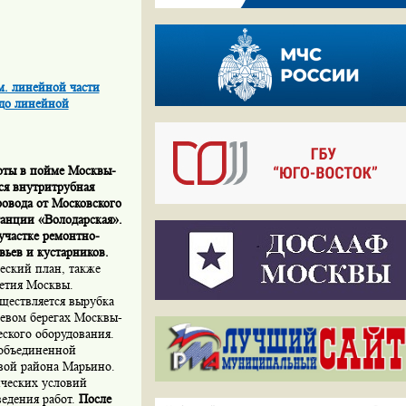
м. линейной части
 до линейной
боты в пойме Москвы-
ся внутритрубная
ровода от Московского
анции «Володарская».
участке ремонтно-
вьев и кустарников.
еский план, также
етия Москвы.
ществляется вырубка
левом берегах Москвы-
еского оборудования.
 объединенной
авой района Марьино.
ических условий
ведения работ.
После