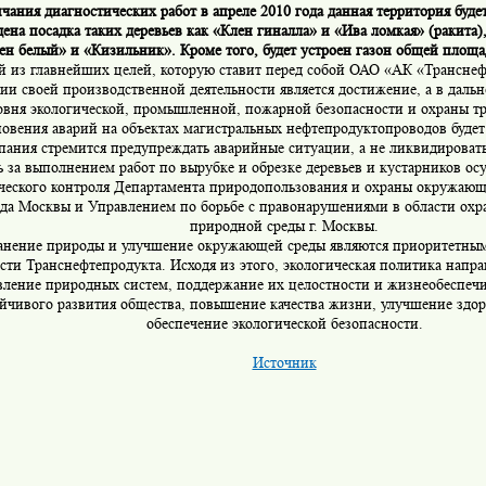
чания диагностических работ в апреле 2010 года данная территория буде
ена посадка таких деревьев как «Клен гиналла» и «Ива ломкая» (ракита)
ен белый» и «Кизильник». Кроме того, будет устроен газон общей площа
 из главнейших целей, которую ставит перед собой ОАО «АК «Транснеф
ии своей производственной деятельности является достижение, а в даль
овня экологической, промышленной, пожарной безопасности и охраны тр
овения аварий на объектах магистральных нефтепродуктопроводов будет
пания стремится предупреждать аварийные ситуации, а не ликвидировать
 за выполнением работ по вырубке и обрезке деревьев и кустарников ос
ческого контроля Департамента природопользования и охраны окружаю
ода Москвы и Управлением по борьбе с правонарушениями в области ох
природной среды г. Москвы.
анение природы и улучшение окружающей среды являются приоритетны
сти Транснефтепродукта. Исходя из этого, экологическая политика напра
вление природных систем, поддержание их целостности и жизнеобеспе
йчивого развития общества, повышение качества жизни, улучшение здор
обеспечение экологической безопасности.
Источник