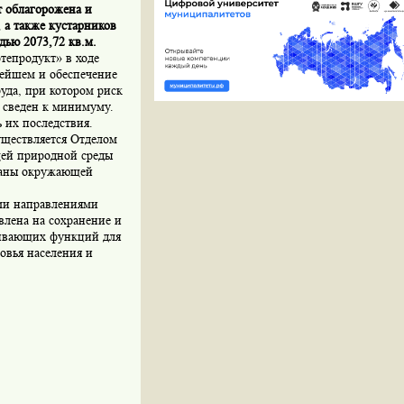
т облагорожена и
, а также кустарников
дью 2073,72 кв.м.
тепродукт» в ходе
нейшем и обеспечение
уда, при котором риск
 сведен к минимуму.
 их последствия.
уществляется Отделом
щей природной среды
раны окружающей
ми направлениями
влена на сохранение и
чивающих функций для
овья населения и