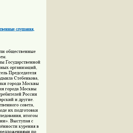
твенные слушания,
шли общественные
ем.
ны Государственной
нных организаций,
тель Председателя
юдмила Стебенкова,
ики города Москвы
ния города Москвы
требителей России
рский и другие.
венного совета,
ходе их подготовки
ледования, итогом
ии». Выступая с
нённости курения в
 предложениями по