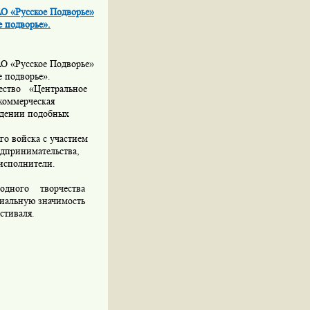
ВАО «Русское Подворье»
е подворье».
ВАО «Русское Подворье»
е подворье».
ество
«Центральное
оммерческая
едении подобных
го войска с участием
едпринимательства,
исполнители.
одного
творчества
иальную значимость
стиваля.