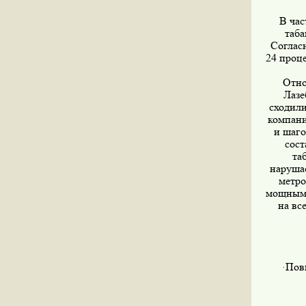
В час
таба
Соглас
24 проц
Отно
Лазе
сходили
компани
и шаго
сост
та
нарушае
метро
мощным 
на вс
Повы
·