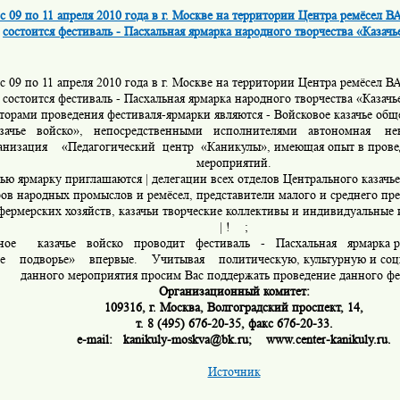
с 09 по 11 апреля 2010 года в г. Москве на территории Центра peмёсел 
состоится фестиваль - Пасхальная ярмарка народного творчества «Казачь
с 09 по 11 апреля 2010 года в г. Москве на территории Центра peмёсел 
состоится фестиваль - Пасхальная ярмарка народного творчества «Казачь
торами проведения фестиваля-ярмарки являются - Войсковое казачье общ
азачье войско», непосредственными исполнителями автоно
мная
нек
анизация «Педагогический центр «Каникулы»,
имеющая опыт в пров
мероприятий.
чью ярмарку приглашаются | делегации всех отделов Центрального казачье
ров народных промыслов и ремёсел, представители малого и среднего пр
фермерских хозяйств, казачьи творческие коллективы и индивидуальные 
| !
;
ное
казачье войско проводит фестиваль - Пасхальная ярмарка
р
ье подворье» впервые. Учитывая политическую, куль
турную и соц
данного мероприятия просим Вас поддержать проведение данного фе
Организационный комитет:
109316, г
. Москва, Волгоградский проспект, 14,
т
. 8 (495)
676-20-35,
факс
676-20-33.
e-mail:
kanikuly-moskva@bk.ru; www.center-kanikuly.ru.
Источник