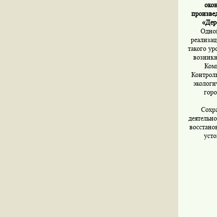
окон
произвед
«Дер
Одной
реализац
такого ур
возникн
Ком
Контроль
экологи
гор
Сохр
деятельно
восстано
усто