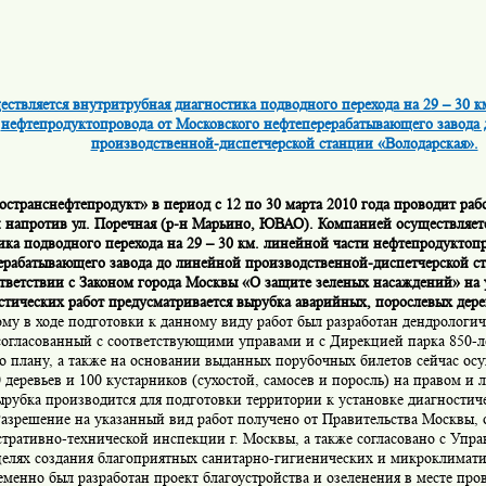
ствляется внутритрубная диагностика подводного перехода на 29 – 30 к
нефтепродуктопровода от Московского нефтеперерабатывающего завода
производственной-диспетчерской станции «Володарская».
странснефтепродукт»
в период с 12 по 30 марта 2010 года проводит ра
 напротив ул. Поречная (р-н Марьино, ЮВАО). Компанией осуществляет
ика подводного перехода на 29 – 30 км. линейной части нефтепродуктоп
ерабатывающего завода до линейной производственной-диспетчерской ст
тветствии с Законом города Москвы «О защите зеленых насаждений» на 
стических работ предусматривается вырубка аварийных, порослевых дере
му в ходе подготовки к данному виду работ был разработан дендрологич
согласованный с соответствующими управами и с Дирекцией парка 850-л
о плану, а также на основании выданных порубочных билетов сейчас осу
 деревьев и 100 кустарников (сухостой, самосев и поросль) на правом и 
ырубка производится для подготовки территории к установке диагностич
азрешение на указанный вид работ получено от Правительства Москвы,
тративно-технической инспекции г. Москвы, а также согласовано с Упр
целях создания благоприятных санитарно-гигиенических и микроклимат
менно был разработан проект благоустройства и озеленения в месте про