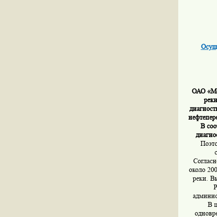
Осуще
ОАО «Мо
реки
диагност
нефтепер
В соо
диагно
Поэто
Согласн
около 200
реки. В
Р
админис
В 
одновре