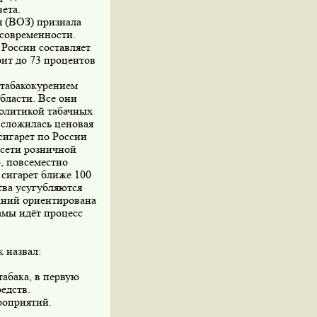
ета.
я (ВОЗ) признала
современности.
 России составляет
ит до 73 процентов
 табакокурением
бласти. Все они
политикой табачных
 сложилась ценовая
сигарет по России
 сети розничной
о, повсеместно
 сигарет ближе 100
тва усугубляются
аний ориентирована
амы идёт процесс
 назвал:
абака, в первую
едств.
роприятий.