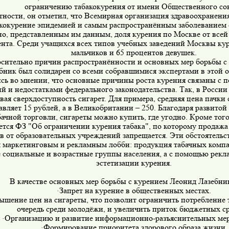
ограничению табакокурения от имени Общественного сов
тности, он отметил, что Всемирная организация здравоохранени
кокурение эпидемией и самым распространённым заболеванием 
но, представленным им данным, доля курения по Москве от всей
ента. Среди учащихся всех типов учебных заведений Москвы кур
мальчиков и 65 процентов девушек.
сительно причин распространённости и основных мер борьбы с
бник был солидарен со всеми собравшимися экспертами в этой о
сь во мнении, что основные причины роста курения связаны с 
й и недостатками федерального законодательства. Так, в России
вая сверхдоступность сигарет. Для примера, средняя цена пачки 
авляет 15 рублей, а в Великобритании – 250. Благодаря развитой
бачной торговли, сигареты можно купить, где угодно. Кроме тог
тся ФЗ "Об ограничении курения табака", по которому продажа
в от образовательных учреждений запрещается. Эти обстоятельс
маркетинговым и рекламным лобби: продукция табачных комп
е социальные и возрастные группы населения, а с помощью рекл
эстетизации курения.
В качестве основных мер борьбы с курением Леонид Лазебник
Запрет на курение в общественных местах.
·
шение цен на сигареты, что позволит ограничить потребление т
очередь среди молодёжи, и увеличить приток бюджетных ср
Организацию и развитие информационно-разъяснительных ме
·
Формирование приоритета здорового образа жизни.
·