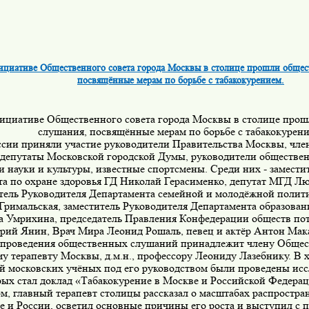
ициативе Общественного совета города Москвы в столице прошли общес
посвящённые мерам по борьбе с табакокурением.
ициативе Общественного совета города Москвы в столице про
слушания, посвящённые мерам по борьбе с табакокурени
ссии приняли участие руководители Правительства Москвы, чле
депутаты Московской городской Думы, руководители обществе
и науки и культуры, известные спортсмены. Среди них - замести
а по охране здоровья ГД Николай Герасименко, депутат МГД Л
тель Руководителя Департамента семейной и молодёжной полит
римальская, заместитель Руководителя Департамента образова
 Умрихина, председатель Правления Конфедерации обществ по
рий Янин, Врач Мира Леонид Рошаль, певец и актёр Антон Мака
 проведения общественных слушаний принадлежит члену Общест
у терапевту Москвы, д.м.н., профессору Леониду Лазебнику. В 
й московских учёных под его руководством были проведены исс
рых стал доклад «Табакокурение в Москве и Российской Федерац
м, главный терапевт столицы рассказал о масштабах распростра
е и России, осветил основные причины его роста и выступил с