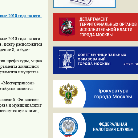
але 2010 года на юго-
але 2010 года на юго-
, центр расположится
дение 8, и будет
тов префектуры, управ
партамента жилищной
артамента имущества
с «Мосгортрансом»
втобусов появится
равлений: Финансово-
права и муниципалитет
 останутся прежними,