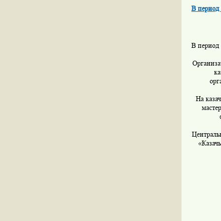
В период 
В период 
Организа
к
орг
На каза
масте
Централь
«Казач