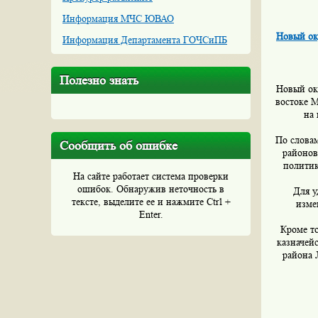
Информация МЧС ЮВАО
Новый ок
Информация Департамента ГОЧСиПБ
Полезно знать
Новый ок
востоке 
на 
По словам
Сообщить об ошибке
районов
политик
На сайте работает система проверки
ошибок. Обнаружив неточность в
Для у
тексте, выделите ее и нажмите Ctrl +
изме
Enter.
Кроме то
казначей
района 