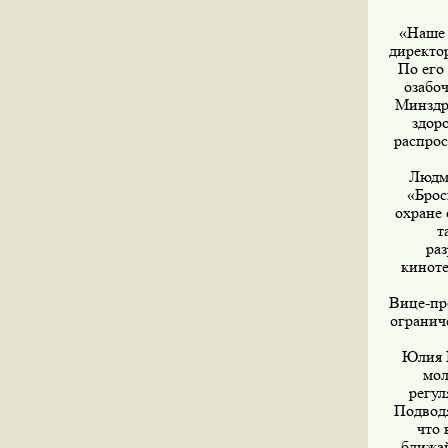
«Наше 
директо
По его
озабо
Минздр
здоро
распрос
Людми
«Брос
охране 
т
ра
киноте
Вице-пр
огранич
Юлия Г
мол
регул
Подводя
что 
ближай