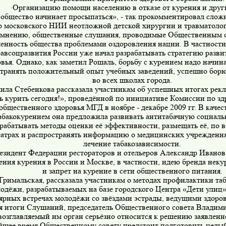
Организацию помощи населению в отказе от курения и друг
·
общество начинает просыпаться», - так прокомментировал сло
р московского НИИ неотложной детской хирургии и травматоло
 мнению, общественные слушания, проводимые Общественным с
ченность общества проблемами оздоровления нации. В частности
авсоцразвития России уже начал разрабатывать стратегию разви
вья. Однако, как заметил Рошаль, борьбу с курением надо начин
транять положительный опыт учебных заведений, успешно борю
во всех школах города.
ла Стебенкова рассказала участникам об успешных итогах рек
ь курить сегодня!», проведённой по инициативе Комиссии по з
общественного здоровья МГД в ноябре - декабре 2009 гг. В качес
абакокурением она предложила развивать антитабачную социаль
зрабатывать методы оценки её эффективности, размещать её, по 
атрах и распространять информацию о медицинских учреждения
лечение табакозависимости.
езидент Федерации рестораторов и отельеров Александр Иванов
ения курения в России и Москве, в частности, идею бренда нек
и запрет на курение в сети общественного питания.
римальская, рассказала участникам о методах профилактики та
одёжи, разрабатываемых на базе городского Центра «Дети улиц»,
ярных встречах молодёжи со звёздами эстрады, ведущими здоро
 итоги Слушаний, председатель Общественного совета Владими
возглавляемый им орган серьёзно относится к решению заявлен
шее время Общественному совету предстоит подготовить целый