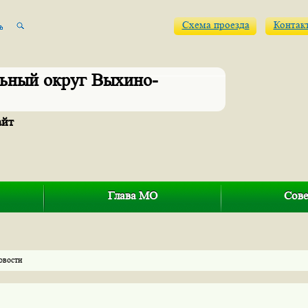
Схема проезда
Контак
ьный округ Выхино-
айт
Глава МО
Сове
овости