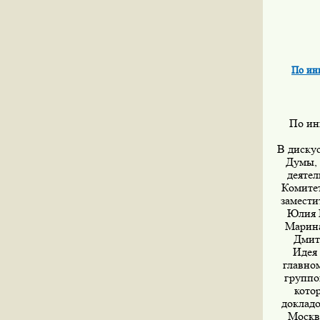
По ин
По ин
В диску
Думы, 
деятел
Комитет
замести
Юлия Г
Марина
Дмит
Идея
главном
группо
кото
докладо
Москв