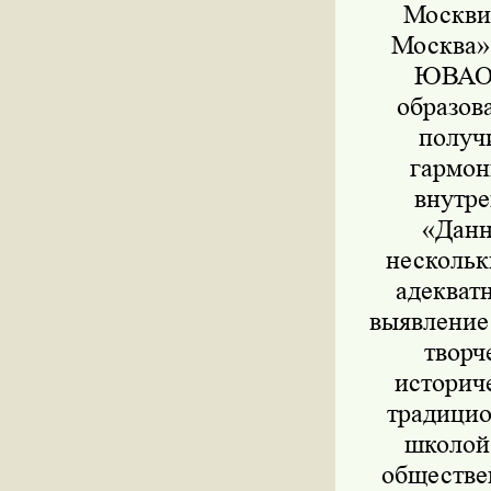
Москви
Москва»
ЮВАО В
образов
получи
гармон
внутре
«Данн
нескольк
адекват
выявление
творч
историч
традицио
школой
обществе