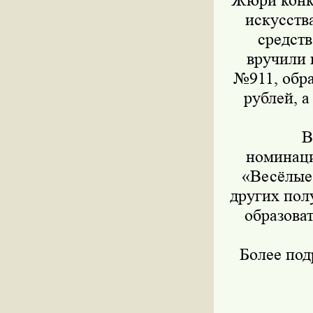
Жюри конку
искусств
средст
вручили 
№911, обра
рублей, 
В
номинаци
«Весёлые 
других пол
образова
Более по