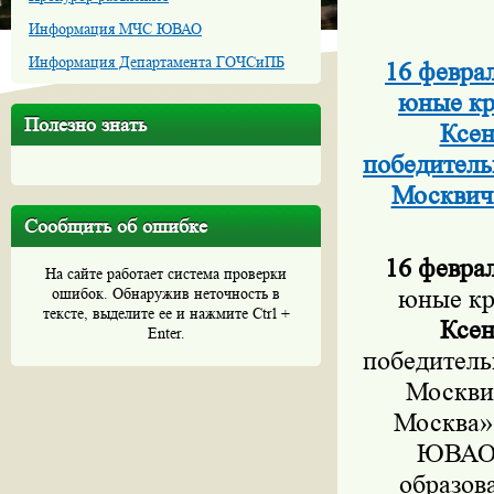
Информация МЧС ЮВАО
Информация Департамента ГОЧСиПБ
16 февра
юные кр
Полезно знать
Ксен
победитель
Москвич
Сообщить об ошибке
16 феврал
На сайте работает система проверки
ошибок. Обнаружив неточность в
юные кр
тексте, выделите ее и нажмите Ctrl +
Ксен
Enter.
победитель
Москви
Москва»
ЮВАО В
образов