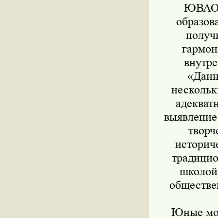
ЮВАО В
образов
получи
гармон
внутре
«Данн
нескольк
адекват
выявление
творч
историч
традицио
школой
обществе
Юные мос