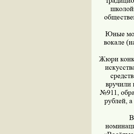
традицио
школой
обществе
Юные мос
вокале (н
Жюри конку
искусств
средст
вручили 
№911, обра
рублей, 
В
номинаци