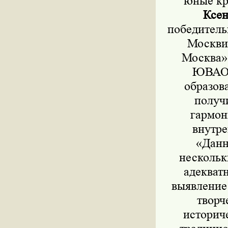
юные кр
Ксен
победитель
Москви
Москва»
ЮВАО В
образов
получи
гармон
внутре
«Данн
нескольк
адекват
выявление
творч
историч