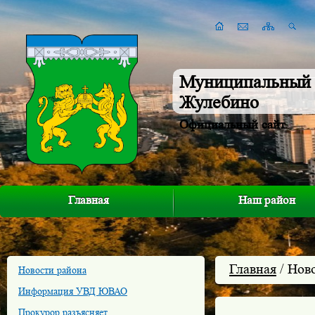
Муниципальный 
Жулебино
Официальный сайт
Главная
Наш район
Главная
/ Нов
Новости района
Информация УВД ЮВАО
Прокурор разъясняет