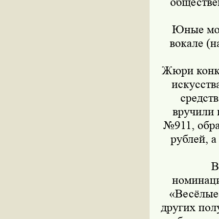
обществе
Юные мос
вокале (н
Жюри конку
искусств
средст
вручили 
№911, обра
рублей, 
В
номинаци
«Весёлые 
других пол