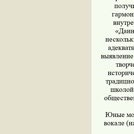
получи
гармон
внутре
«Данн
нескольк
адекват
выявление
творч
историч
традицио
школой
обществе
Юные мос
вокале (н