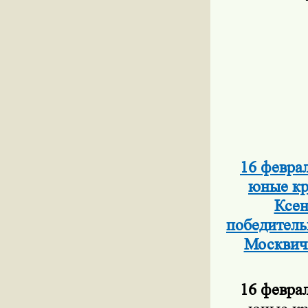
16 февра
юные кр
Ксен
победитель
Москвич
16 феврал