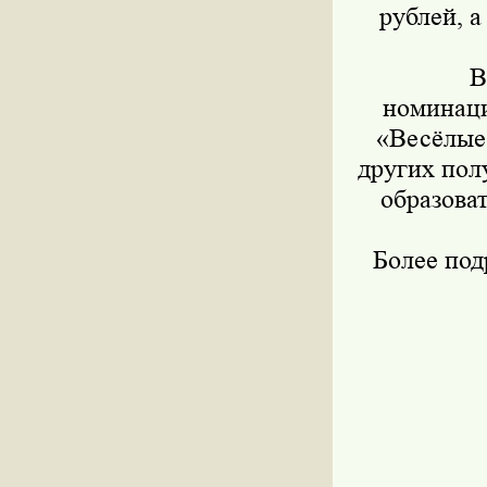
рублей, 
В
номинаци
«Весёлые 
других пол
образова
Более по