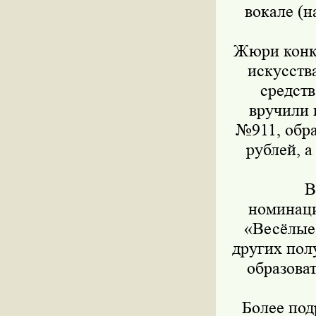
вокале (н
Жюри конку
искусств
средст
вручили 
№911, обра
рублей, 
В
номинаци
«Весёлые 
других пол
образова
Более по