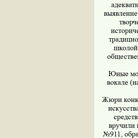
адекват
выявление
творч
историч
традицио
школой
обществе
Юные мос
вокале (н
Жюри конку
искусств
средст
вручили 
№911, обра