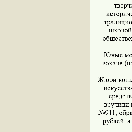
творч
историч
традицио
школой
обществе
Юные мос
вокале (н
Жюри конку
искусств
средст
вручили 
№911, обра
рублей, 