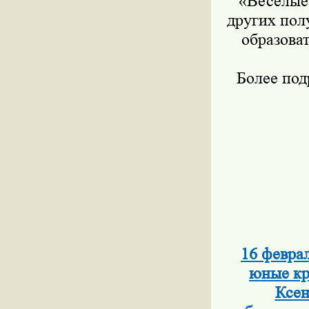
«Весёлые 
других пол
образова
Более по
16 февра
юные кр
Ксен