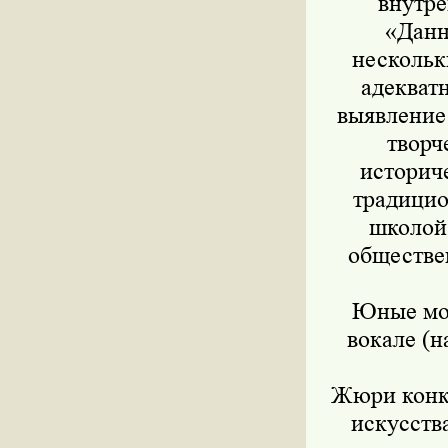
внутре
«Данн
нескольк
адекват
выявление
творч
историч
традицио
школой
обществе
Юные мос
вокале (н
Жюри конку
искусств