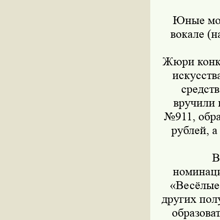
Юные мос
вокале (н
Жюри конку
искусств
средст
вручили 
№911, обра
рублей, 
В
номинаци
«Весёлые 
других пол
образова