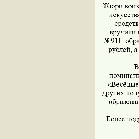
Жюри конку
искусств
средст
вручили 
№911, обра
рублей, 
В
номинаци
«Весёлые 
других пол
образова
Более по