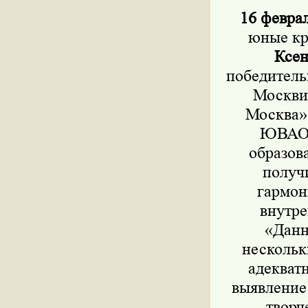
16 феврал
юные кр
Ксен
победитель
Москви
Москва»
ЮВАО В
образов
получи
гармон
внутре
«Данн
нескольк
адекват
выявление
творч