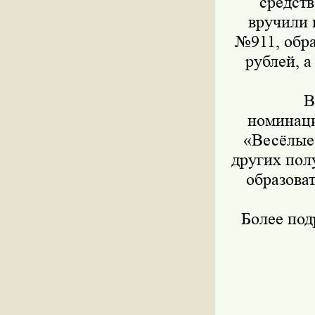
средст
вручили 
№911, обра
рублей, 
В
номинаци
«Весёлые 
других пол
образова
Более по