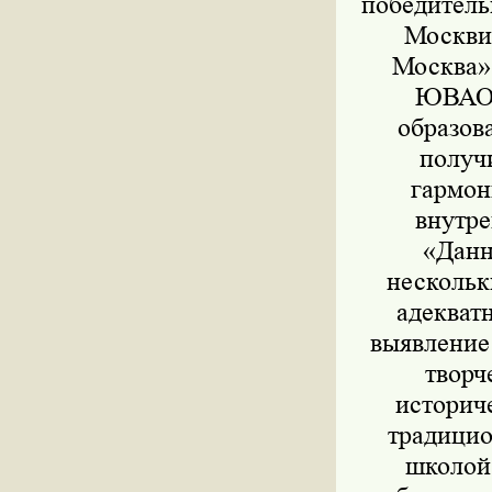
победитель
Москви
Москва»
ЮВАО В
образов
получи
гармон
внутре
«Данн
нескольк
адекват
выявление
творч
историч
традицио
школой