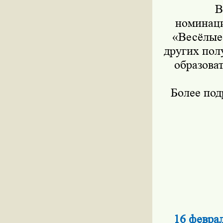
В
номинаци
«Весёлые 
других пол
образова
Более по
16 февра