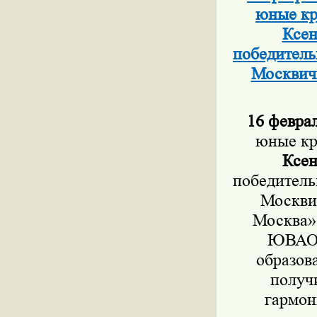
юные кр
Ксен
победитель
Москвич
16 феврал
юные кр
Ксен
победитель
Москви
Москва»
ЮВАО В
образов
получи
гармон