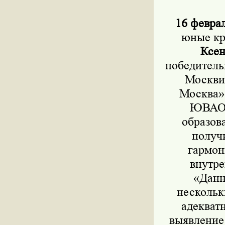
16 феврал
юные кр
Ксен
победитель
Москви
Москва»
ЮВАО В
образов
получи
гармон
внутре
«Данн
нескольк
адекват
выявление