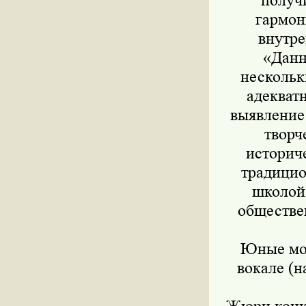
получи
гармон
внутре
«Данн
нескольк
адекват
выявление
творч
историч
традицио
школой
обществе
Юные мос
вокале (н