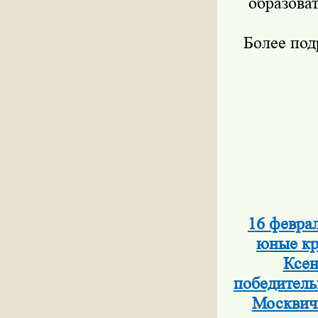
образова
Более по
16 февра
юные кр
Ксен
победитель
Москвич