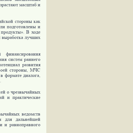
озрастают масштаб и
ийской стороны как
ыли подготовлены и
 продукты». В ходе
и выработка лучших
 финансирования
ния систем раннего
потенциал развития
воей стороны, МЧС
в формате диалога,
.
ией о чрезвычайных
ий и практические
звычайных ведомств
м для дальнейшей
и и равноправного