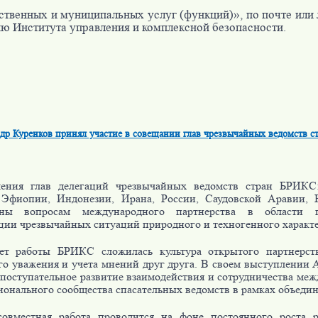
ственных и муниципальных услуг (функций)», по почте или
ю Института управления и комплексной безопасности.
др Куренков принял участие в совещании глав чрезвычайных ведомств 
ения глав делегаций чрезвычайных ведомств стран БРИКС:
 Эфиопии, Индонезии, Ирана, России, Саудовской Аравии
ены вопросам международного партнерства в области 
ции чрезвычайных ситуаций природного и техногенного характе
ет работы БРИКС сложилась культура открытого партнерства
го уважения и учета мнений друг друга. В своем выступлении 
 поступательное развитие взаимодействия и сотрудничества меж
ионального сообщества спасательных ведомств в рамках объедин
овместная работа проводится на фоне постоянного роста 