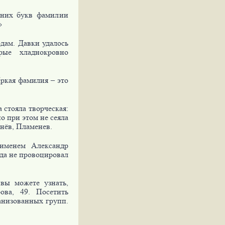
дних букв фамилии
»
дам. Давки удалось
рые хладнокровно
Яркая фамилия – это
 стояла творческая:
о при этом не сеяла
нёв, Пламенев.
 именем Александр
да не провоцировал
вы можете узнать,
ова, 49. Посетить
анизованных групп.