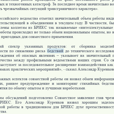
х и техногенных катастроф. За последнее время значительно в
ть чрезвычайных ситуаций трансграничного характера».
оссийского ведомства отметил значительный объем работы инд
ательствующей в объединении в текущем году. В частности, б
влены коллегам из БРИКС так называемые «интеллектуальные
работы происходил не только обмен национальным опытом, но 
, пригодных для совместного применения.
ий спектр указанных продуктов: от сборника моделей
ности по снижению риска
бедствий
до технического исследова
еждения об опасных явлениях – указывает на значительный 
ичества между профильными ведомствами наших стран. Со с
выступает за последовательное расширение взаимодействия как 
рамках практических мероприятий», - сказал Александр Куренков
ажных аспектов совместной работы он назвал обмен информац
ях, раннее предупреждение и мониторинг стихийных бедств
ятия по обмену опытом и лучшими наработками.
ам обсуждений подготовлено Совместное заявление глав чре
БРИКС. Его Александр Куренков назвал хорошим задело
ной работы в традиционном для БРИКС духе преемственност
тва.