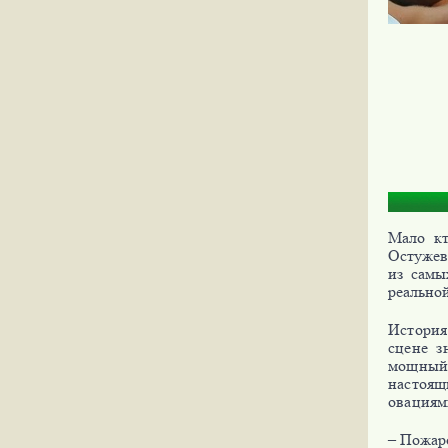
Мало кт
Остужев
из самы
реально
История
сцене з
мощный,
настоящ
овациям
– Пожар