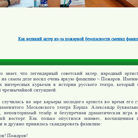
Как великий актер из-за пожарной безопасности сменил фами
о знает, что легендарный советский актер, народный арти
 на самом деле носил очень яркую фамилию – Пожаров. Именно
х интересных курьезов в истории русского театра, который 
й чрезвычайной ситуацией.
 случилась на заре карьеры молодого артиста во время его 
наменитого Московского театра Корша. Александр буквально
 неповторимый тембр и безупречная драматическая игра в
ий восторг. Как только опустился занавес, восхищенная г
и и дружно принялась скандировать фамилию:
ов! Пожаров!