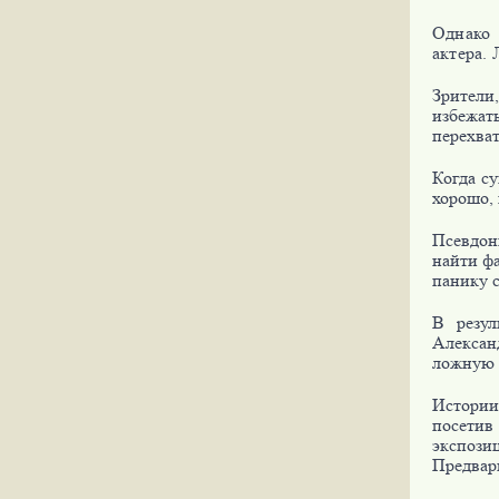
Однако 
актера.
Зрители
избежа
перехва
Когда су
хорошо, 
Псевдони
найти фа
панику с
В резул
Алексан
ложную 
Истории
посетив
экспози
Предвари