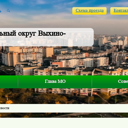
Схема проезда
Контак
ьный округ Выхино-
айт
Глава МО
Сове
овости