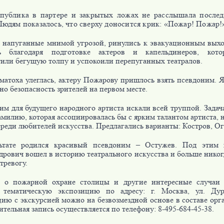
публика в партере и закрытых ложах не расслышала после
 Людям показалось, что сверху доносится крик: «Пожар! Пожар!
, напуганные мнимой угрозой, ринулись к эвакуационным выхо
ть благодаря подготовке актеров и капельдинеров, кото
тили бегущую толпу и успокоили перепуганных театралов.
матоха улеглась, актеру Пожарову пришлось взять псевдоним. 
но безопасность зрителей на первом месте.
м для будущего народного артиста искали всей труппой. Задача
милию, которая ассоциировалась бы с ярким талантом артиста, н
реди любителей искусства. Предлагались варианты: Костров, Ог
ьтате родился красивый псевдоним – Остужев. Под этим
дрович вошел в историю театрального искусства и больше никог
тревогу.
 о пожарной охране столицы и другие интересные случаи 
 тематическую экспозицию по адресу: г. Москва, ул. Дур
цию с экскурсией можно на безвозмездной основе в составе орг
тельная запись осуществляется по телефону: 8-495-684-45-38.