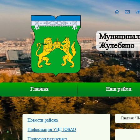
Муниципал
Жулебино
Официальный с
Главная
Наш район
Главная
/ Н
Новости района
Информация УВД ЮВАО
Прокурор разъясняет