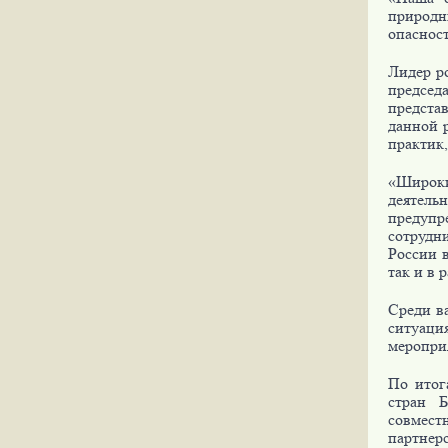
природны
опаснос
Лидер р
председ
предста
данной 
практик
«Широк
деятель
предупр
сотрудн
России 
так и в 
Среди в
ситуаци
меропри
По итог
стран 
совмест
партнерс