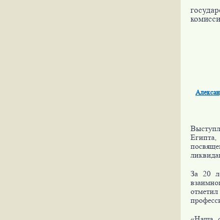
государ
комисси
Алексан
Выступл
Египта,
посвящ
ликвида
За 20 л
взаимно
отметил
професс
«Наша с