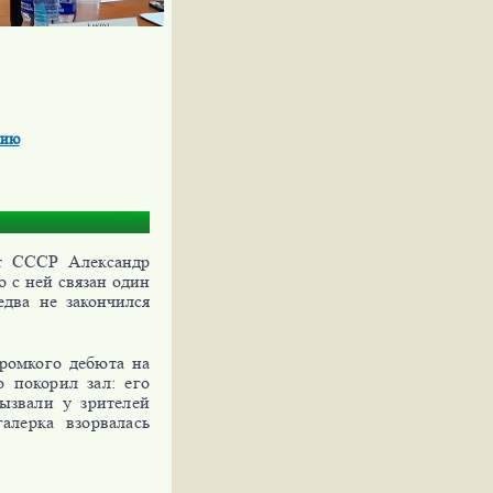
лию
ст СССР Александр
 с ней связан один
едва не закончился
громкого дебюта на
 покорил зал: его
ызвали у зрителей
алерка взорвалась