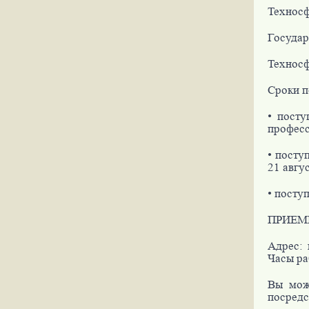
Техносф
Государ
Техносф
Сроки п
• посту
професс
• посту
21 авгус
• посту
ПРИЕМ
Адрес: 
Часы раб
Вы мож
посредс