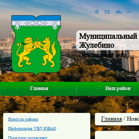
Муниципальный 
Жулебино
Официальный сайт
Главная
Наш район
Главная
/ Нов
Новости района
Информация УВД ЮВАО
Прокурор разъясняет