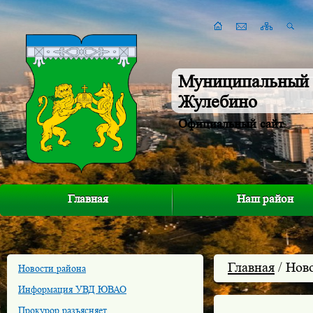
Муниципальный 
Жулебино
Официальный сайт
Главная
Наш район
Главная
/ Нов
Новости района
Информация УВД ЮВАО
Прокурор разъясняет