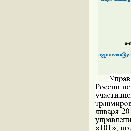
e-
ogpnuvao@ya
Управ
России по
участили
травмиро
января 20
управлен
«101», по