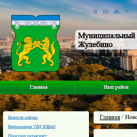
Муниципальный 
Жулебино
Официальный сайт
Главная
Наш район
Главная
/ Нов
Новости района
Информация УВД ЮВАО
Прокурор разъясняет