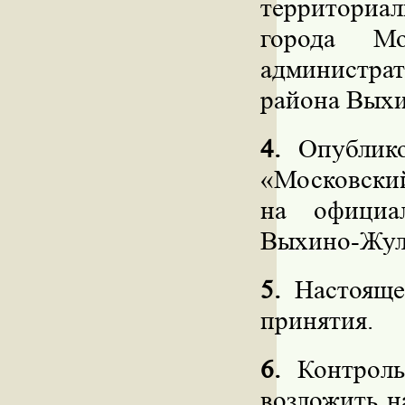
территориа
города Мо
администрат
района Вых
4.
Опублико
«Московский
на официа
Выхино-Жул
5.
Настоящее
принятия.
6.
Контроль
возложить н