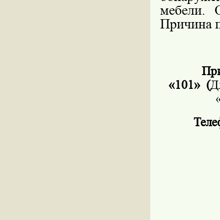
мебели. 
Причина п
При
«101»
(
Д
Теле