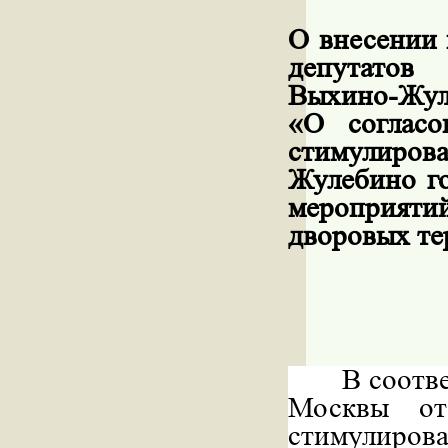
О внесении 
депутатов
Выхино-Жул
«О согласо
стимулиров
Жулебино г
мероприят
дворовых те
В соотв
Москвы о
стимулирова