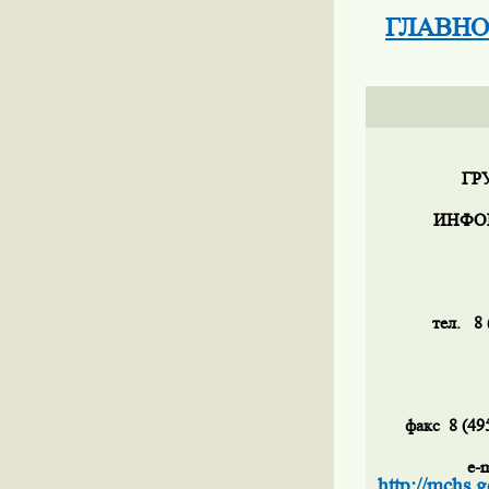
ГЛАВНО
ГР
ИНФО
тел.
8 
факс
8 (49
e
-
m
http
://
mchs
.
g