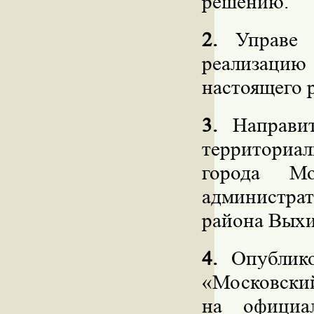
решению.
2.
Управе р
реализацию
настоящего 
3.
Направит
территориа
города Мо
администрат
района Вых
4.
Опублико
«Московский
на официа