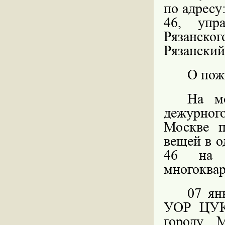
по адресу:
46, упр
Рязанско
Рязанский
О пож
На м
дежурно
Москве п
вещей в о
46 на 
многоквар
07 ян
УОР ЦУК
городу 