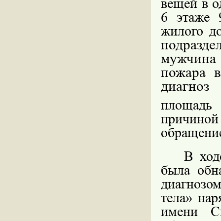
вещей в о
6 этаже 
жилого д
подразде
мужчина
пожара в
диагноз
площадь 
причино
обращение
В ход
была обна
диагнозом
тела» на
имени С