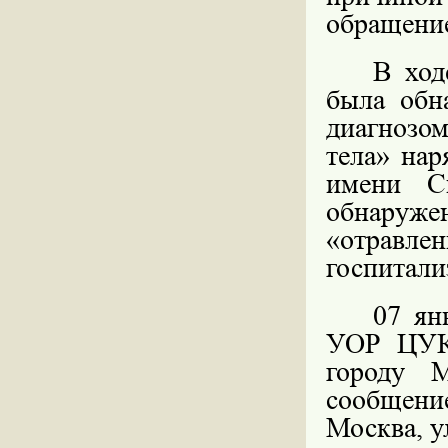
обращение
В ход
была обна
диагнозом
тела» на
имени С
обнаруже
«отравле
госпитали
07 ян
УОР ЦУК
городу 
сообщени
Москва, ул