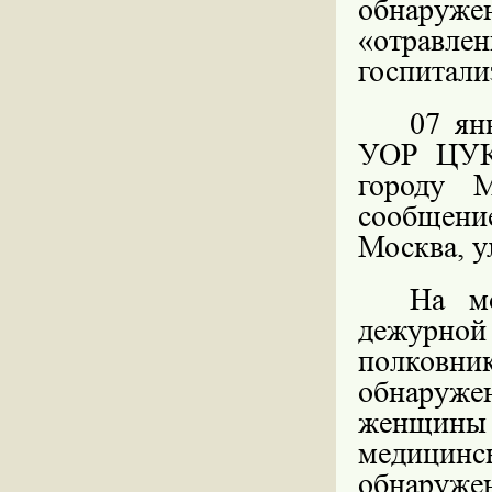
обнаруже
«отравле
госпитали
07 ян
УОР ЦУК
городу 
сообщени
Москва, ул
На м
дежурно
полковн
обнаруж
женщины
медицинск
обнаруж