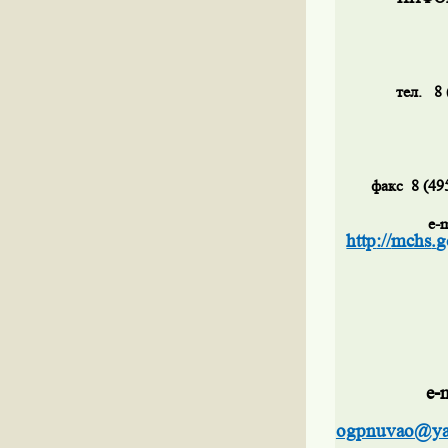
тел.
8 
факс
8 (49
e
-
m
http
://
mchs
.
g
e-
ogpnuvao@ya