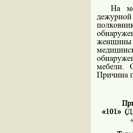
На м
дежурно
полковн
обнаруж
женщины
медицинск
обнаруж
мебели. 
Причина п
При
«101»
(
Д