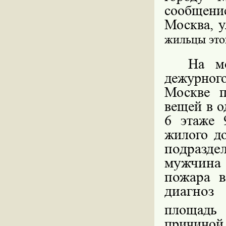
сообщени
Москва, у
жильцы этог
На м
дежурно
Москве п
вещей в о
6 этаже 
жилого д
подразде
мужчина
пожара в
диагноз
площадь 
причино