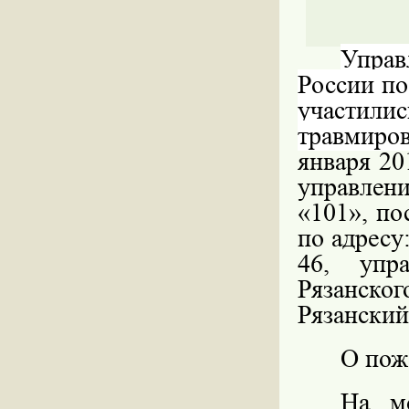
Управ
России по
участили
травмиро
января 20
управлен
«101», по
по адресу:
46, упр
Рязанско
Рязанский
О пож
На м