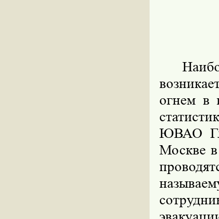
Наибо
возникае
огнем в 
статисти
ЮВАО Гл
Москве в
провод
называе
сотрудн
эвакуаци