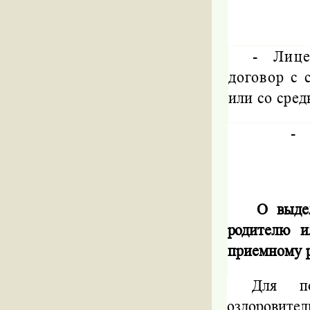
- Лице
договор с
или со сре
-
О выде
родителю 
приемному р
Для по
оздоровител