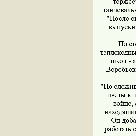
торжес
танцеваль
"После о
выпускни
По ег
теплоходны
школ - 
Воробьев
"По сложив
цветы к 
войне,
находящим
Он доба
работать 