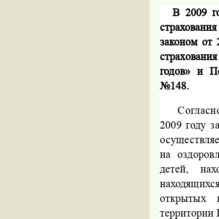
В 2009 г
страховани
законом от 
страховани
годов» и П
№148.
Согласн
2009 году з
осуществля
на оздоров
детей, нах
находящихся
открытых
территории 