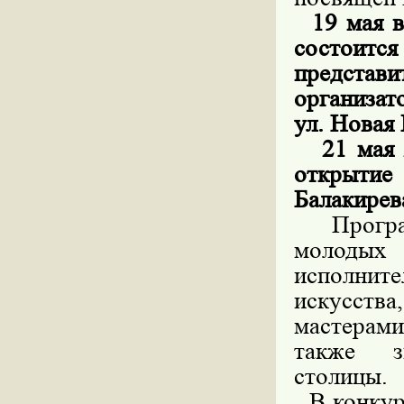
19 мая 
состоится
представ
организат
ул. Новая 
21 мая 20
открытие
Балакирева
Программ
молодых
исполни
искусства
мастерами
также з
столицы.
В конкурс