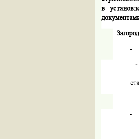
в установ
документами
Загоро
-
-
ст
-