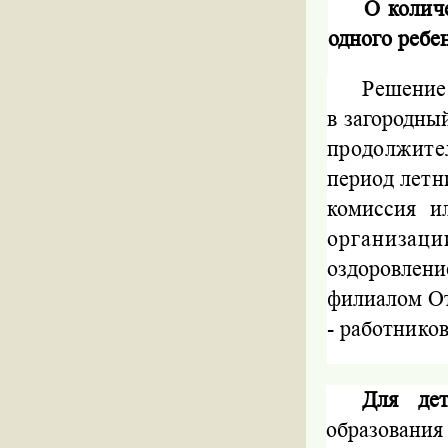
О колич
одного
ребе
Решение 
в загородн
продолжит
период летн
комиссия и
организац
оздоровлен
филиалом О
- работнико
Для де
образован