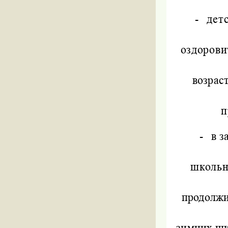
-
детс
оздорови
возрас
п
-
в з
школьн
продолжи
зимних шк