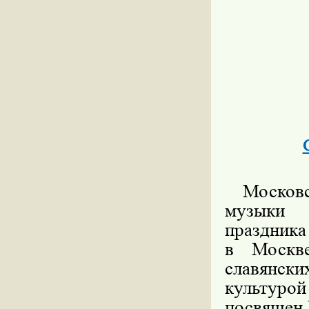
Москов
музыки 
праздника
в Москв
славянск
культуро
посвящен 