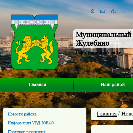
Муниципальный 
Жулебино
Официальный сайт
Главная
Наш район
Главная
/ Нов
Новости района
Информация УВД ЮВАО
Прокурор разъясняет