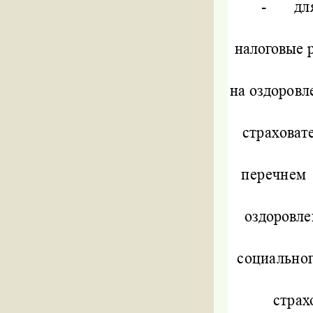
-
дл
налоговые 
на оздоровл
страховат
перечнем
оздоровле
социально
страх