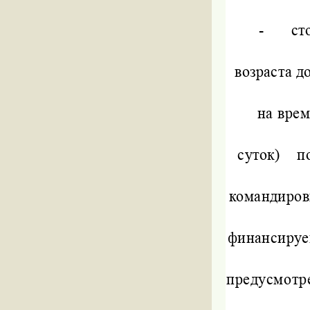
-
ст
возраста д
на врем
суток)
п
командиров
финансиру
предусмотре