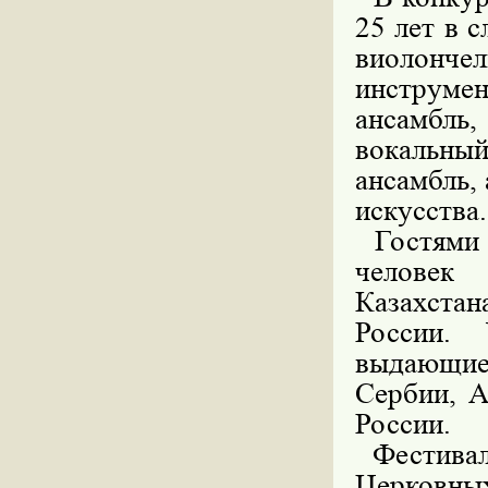
25 лет в 
виолонч
инструмен
ансамбль
вокальны
ансамбль,
искусства.
Гостями и
человек
Казахста
России.
выдающие
Сербии, А
России.
Фестиваль
Церковн