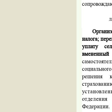
сопровождающ
л
Организ
налога;
пере
уплату
се
вмененн
самостояте
социальног
решения
страховани
установле
отделени
Федерации.