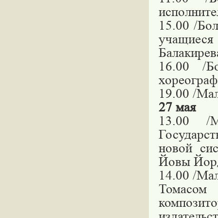
исполнит
15.00 /Бо
учащиеся
Балакирев
16.00 /Б
хореограф
19.00 /Ма
27 мая
13.00 /
Государст
новой сис
Йовы Йорд
14.00 /Ма
Томасом 
композит
издательс