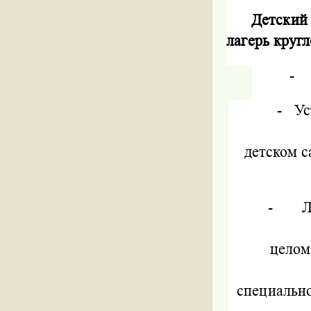
Детский
лагерь кругл
-
-
Ус
детском с
-
Л
целом
специальн