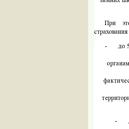
При это
страхования
-
до 
органам
фактичес
территори
-