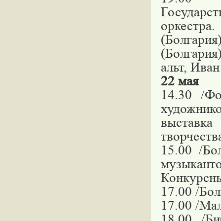
Государс
оркестр
(Болгари
(Болгария
альт, Ива
22 мая
14.30 /Ф
художнико
выставка
творчеств
15.00 /Б
музыканто
Конкурсны
17.00 /Бол
17.00 /Ма
18.00 /Би