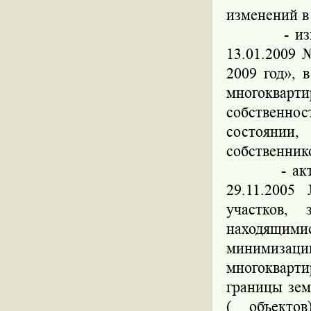
изменений в
- изменен
13.01.2009 
2009 год», 
многоква
собственно
состоянии,
собственник
- актуали
29.11.200
участков, 
находящими
минимиза
многоквар
границы зем
( объекто