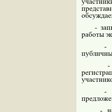
участни
представ
обсуждае
- за
работы э
- 
публичны
-
регистра
участник
-
предложе
- н