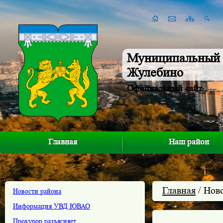
Муниципальный 
Жулебино
Официальный сайт
Главная
Наш район
Главная
/ Нов
Новости района
Информация УВД ЮВАО
Прокурор разъясняет