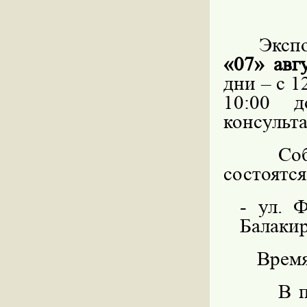
Эксп
«07» авг
дни – с 1
10:00 д
консульт
Со
состоятс
- ул. 
Балакир
Время
В 