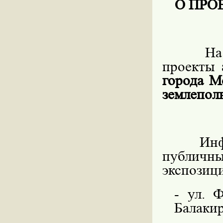
О ПРО
На
проекты
города М
землеполь
Ин
публичн
экспозици
- ул. 
Балакир