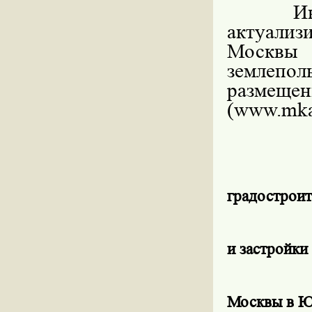
И
актуализ
Москвы 
землепол
размещ
(www.mka
градостроит
и застройки
Москвы в Ю