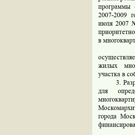
программы 
2007-2009 
июля 2007 №
приоритетно
в многоквар
2. Работ
осуществля
жилых мно
участка в со
3. Разрабо
для опред
многокварт
Москомархит
города Мос
финансирова
4. Внесе