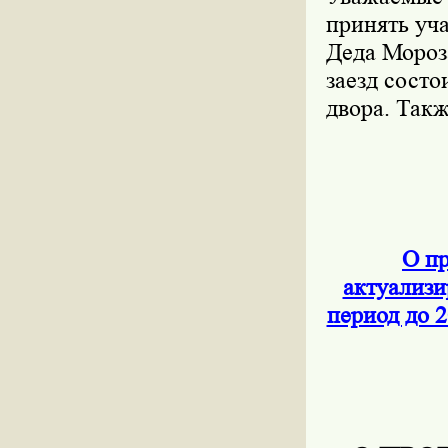
принять уча
Деда Мороз
заезд состо
двора. Так
О п
актуализи
период до 2