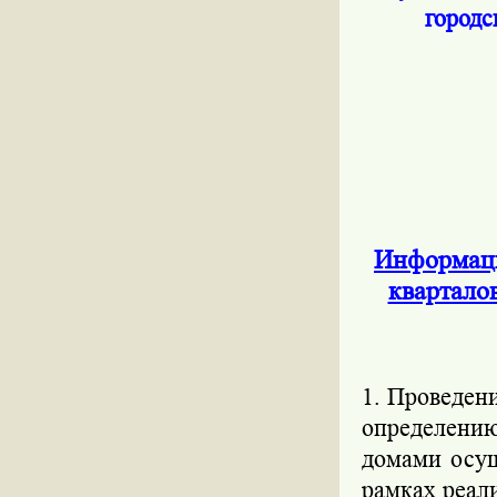
городс
Информаци
квартало
1. Проведен
определени
домами осущ
рамках реал