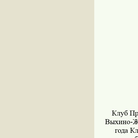
Клуб Пр
Выхино-Жу
года К