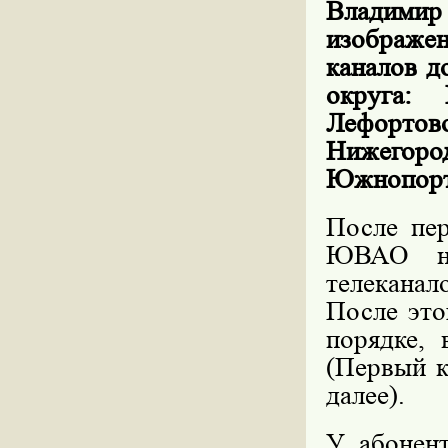
Владимир 
изображе
каналов д
округа: 
Лефорто
Нижегород
Южнопорт
После пер
ЮВАО не
телекана
После это
порядке, 
(Первый к
далее).
У абонен