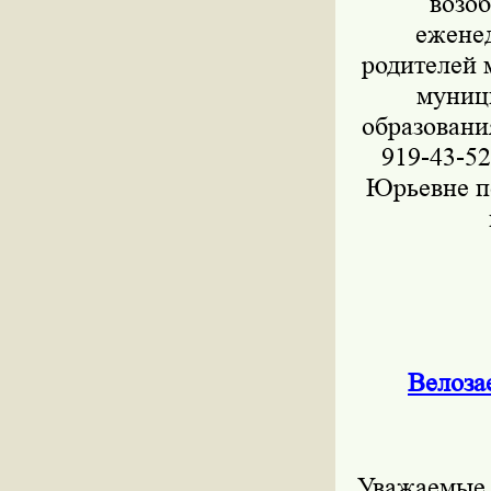
возоб
ежене
родителей 
муниц
образовани
919-43-5
Юрьевне по
Велоза
Уважаемые 