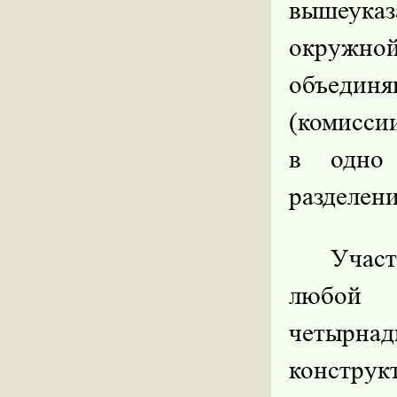
вышеука
окружно
объеди
(комисси
в одно 
разделен
Учас
любой 
четырна
конструк