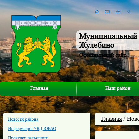
Муниципальный 
Жулебино
Официальный сайт
Главная
Наш район
Главная
/ Нов
Новости района
Информация УВД ЮВАО
Прокурор разъясняет