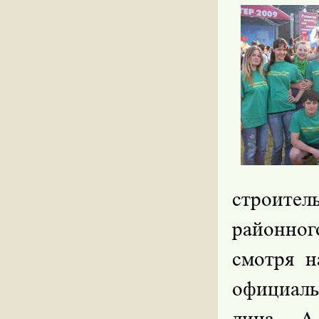
строите
районног
смотря н
официал
лица.
А