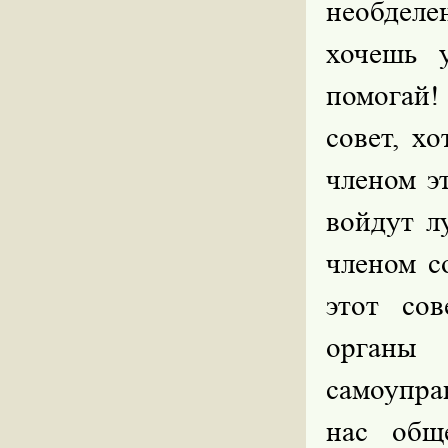
необделе
хочешь 
помогай!
совет, хо
членом э
войдут л
членом с
этот со
органы 
самоуправ
нас обще