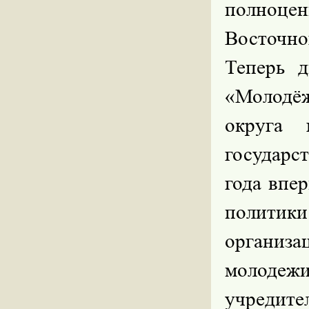
полноце
Восточно
Теперь 
«Молодё
округа 
государс
года впе
политик
организа
молодеж
учредит