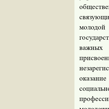
обществе
связующ
молодой
государс
важных 
присвоен
незареги
оказани
социаль
професси
молодежи