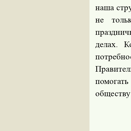
наша стру
не толь
праздни
делах. 
потребно
Правител
помогать
обществу 