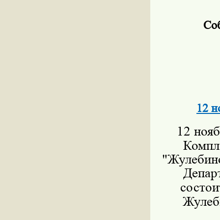
Со
12 н
12 нояб
Компл
"Жулебино
Депар
состои
Жулеби