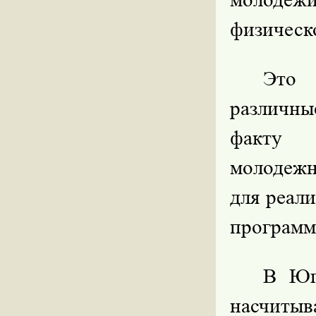
физическ
Это 
различн
факту я
молодежн
для реал
программ
В Юг
насчи