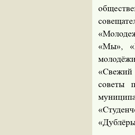
обществе
совещат
«Молодеж
«Мы», «
молодёжи
«Свежий 
советы 
муниципа
«Студен
«Дублёры 