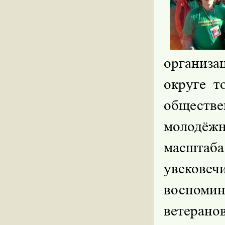
организ
округе т
обществ
молодёж
масштаба
увекове
воспоми
ветеран