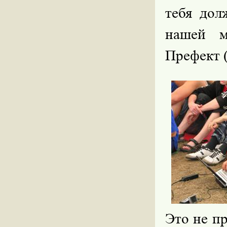
тебя дол
нашей м
Префект (
Это не пр