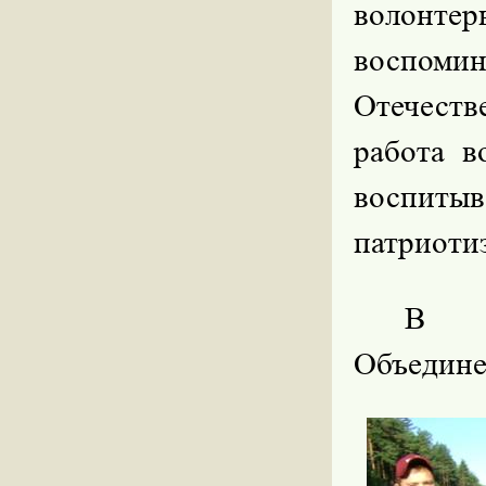
волонт
воспо
Отечестве
работа в
воспиты
патриоти
В О
Объедине