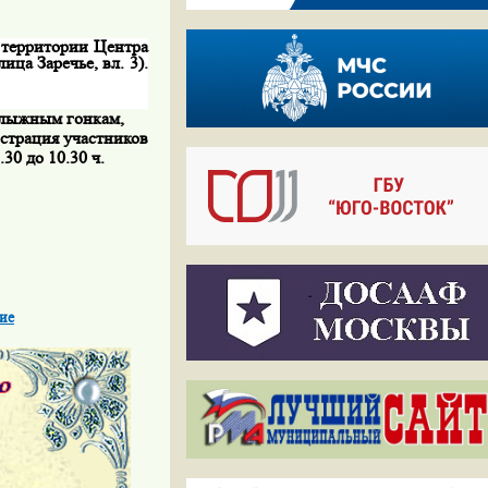
 территории Центра
ца Заречье, вл. 3).
 лыжным гонкам,
истрация участников
30 до 10.30 ч.
ие