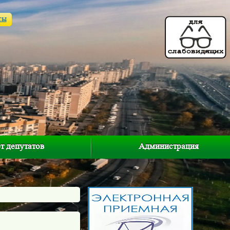
ты
т депутатов
Администрация