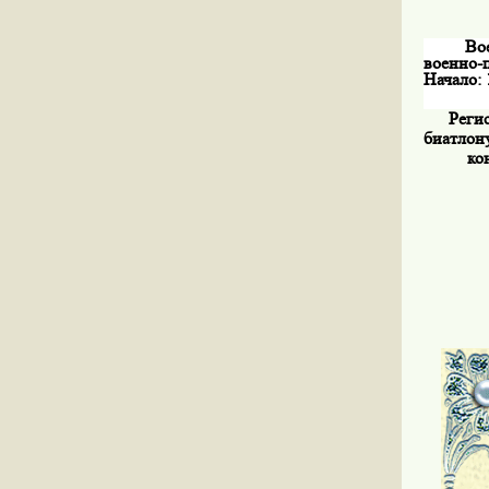
Во
военно-п
Начало: 
Реги
биатлону
ко