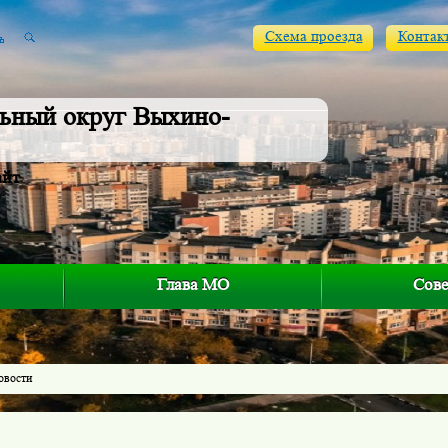
Схема проезда
Контак
ьный округ Выхино-
айт
Глава МО
Сове
овости