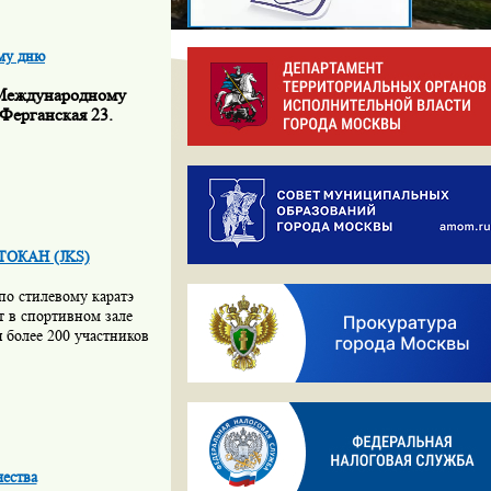
му дню
 Международному
Ферганская 23.
ОТОКАН (JKS)
по стилевому каратэ
 в спортивном зале
я более 200 участников
ества