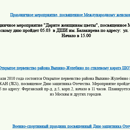
Праздничное мероприятие, посвященное Международному женско
дничное мероприятие "Дарите женщинам цветы", посвященное
скому дню пройдет 05.03 в ДШИ им. Балакирева по адресу: ул. 
Начало в 15.00
Открытое первенство района Выхино-Жулебино по стилевому каратэ Ш
раля 2010 года состоится Открытое первенство района Выхино-Жулебино 
Н (JKS), посвященое Дню защитника Отечества. Мероприятие пройдет
 по адресу: Ферганский пр-д, д.5, корп.2, начало в 11 часов. Планируетс
из Москвы и других городов.
Военно-спортивный праздник посвященный Дню защитника Отеч