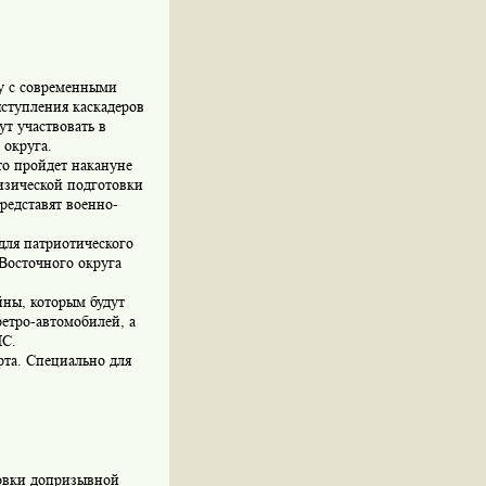
у с современными
ступления каскадеров
т участвовать в
 округа.
то пройдет накануне
изической подготовки
редставят военно-
для патриотического
Восточного округа
йны, которым будут
етро-автомобилей, а
ЧС.
рта. Специально для
товки допризывной