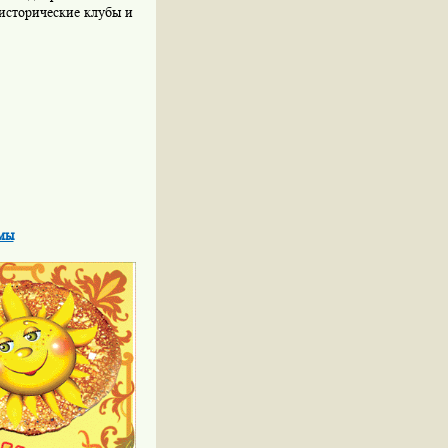
исторические клубы и
.3
мы