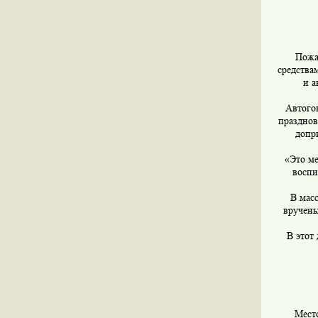
Пожа
средства
и а
Автогон
празднов
допр
«Это ме
воспи
В мас
вручены
В этот
Мест