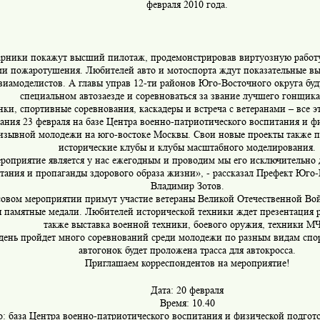
февраля 2010 года.
рники покажут высший пилотаж, продемонстрировав виртуозную работ
ми пожаротушения. Любителей авто и мотоспорта ждут показательные вы
виамоделистов. А главы управ 12-ти районов Юго-Восточного округа буду
специальном автозаезде и соревноваться за звание лучшего гонщика
ки, спортивные соревнования, каскадеры и встреча с ветеранами – все э
ания 23 февраля на базе Центра военно-патриотического воспитания и ф
изывной молодежи на юго-востоке Москвы. Свои новые проекты также п
исторические клубы и клубы масштабного моделирования.
роприятие является у нас ежегодным и проводим мы его исключительно 
тания и пропаганды здорового образа жизни», - рассказал Префект Юго-
Владимир Зотов.
совом мероприятии примут участие ветераны Великой Отечественной Во
 памятные медали. Любителей исторической техники ждет презентация р
также выставка военной техники, боевого оружия, техники М
 день пройдет много соревнований среди молодежи по разным видам спо
автогонок будет проложена трасса для автокросса.
Приглашаем корреспондентов на мероприятие!
Дата: 20 февраля
Время: 10.40
о: база Центра военно-патриотического воспитания и физической подго